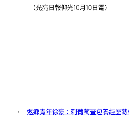
（光亮日報仰光10月10日電）
←
返鄉青年徐豪：刺葡萄查包養經歷蒔