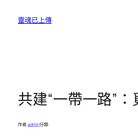
跳
至
靈魂已上傳
主
要
內
容
共建“一帶一路”
作者:
admin
分類: