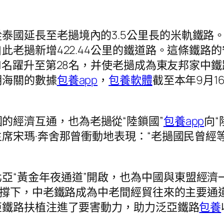
國延長至老撾境內的3.5公里長的米軌鐵路。20
此老撾新增422.44公里的鐵道路。這條鐵路
后1名躍升至第28名，并使老撾成為東友邦家中
明海關的數據
包養app
，
包養軟體
截至本年9月
的經濟互通，也為老撾從“陸鎖國”
包養app
向
席宋瑪·奔舍那曾衝動地表現：“老撾國民曾經
亞“黃金年夜通道”開啟，也為中國與東盟經濟
支撐下，中老鐵路成為中老間經貿往來的主要通
亞鐵路扶植注進了要害動力，助力泛亞鐵路
包養