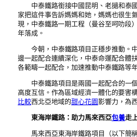
中泰鐵路銜接中國昆明、老撾和泰國
家把這件事告訴媽媽和她，媽媽也很生
現，中泰鐵路一期工程（曼谷至呵叻段）
年落成。
今朝，中泰鐵路項目正穩步推動。
邊一起配合連續深化，中泰命運配合體
各範疇一起配合，加速推動中泰鐵路等
中泰鐵路項目是兩國一起配合的一
高度互信。作為區域經濟一體化的要害
比較
西北亞地域的
甜心花園
影響力，為
東海岸鐵路：助力馬來西亞
包養
走
馬來西亞東海岸鐵路項目（以下簡稱“