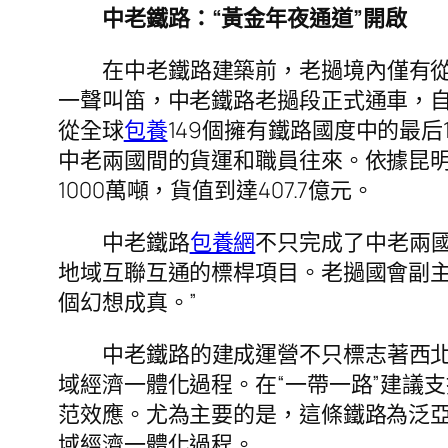
中老鐵路：“黃金年夜通道”開啟
在中老鐵路建築前，老撾境內僅有從泰
一聲叫笛，中老鐵路老撾段正式通車，自
從全球
包養
149個擁有鐵路國度中的最
中老兩國間的貨運和職員往來。依據昆
1000萬噸，貨值到達407.7億元。
中老鐵路
包養網
不只完成了中老兩國
地域互聯互通的標桿項目。老撾國會副主
個幻想成真。”
中老鐵路的建成運營不只標志著西北
域經濟一體化過程。在“一帶一路”建議
范效應。尤為主要的是，這條鐵路為泛
域經濟一體化過程。