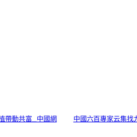
植帶動共富_中國網
中國六百專家云集找