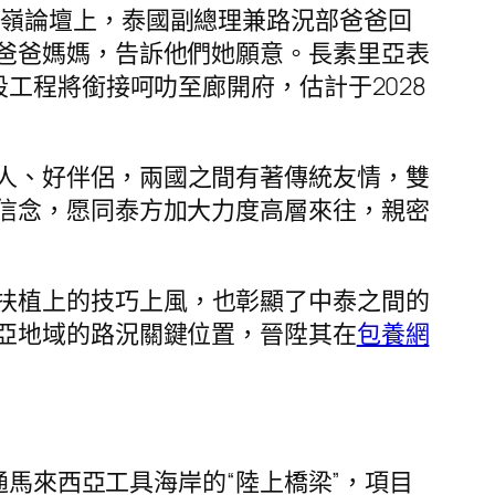
岑嶺論壇上，泰國副總理兼路況部爸爸回
爸爸媽媽，告訴他們她願意。長素里亞表
工程將銜接呵叻至廊開府，估計于2028
人、好伴侶，兩國之間有著傳統友情，雙
信念，愿同泰方加大力度高層來往，親密
扶植上的技巧上風，也彰顯了中泰之間的
亞地域的路況關鍵位置，晉陞其在
包養網
連通馬來西亞工具海岸的“陸上橋梁”，項目