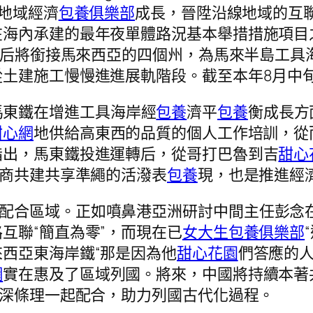
地域經濟
包養俱樂部
成長，晉陞沿線地域的互聯
海內承建的最年夜單體路況基本舉措措施項目之一
成后將銜接馬來西亞的四個州，為馬來半島工具海
土建施工慢慢進進展軌階段。截至本年8月中旬
馬東鐵在增進工具海岸經
包養
濟平
包養
衡成長方
甜心網
地供給高東西的品質的個人工作培訓，從
指出，馬東鐵投進運轉后，從哥打巴魯到吉
甜心
共商共建共享準繩的活潑表
包養
現，也是推進經
起配合區域。正如噴鼻港亞洲研討中間主任彭念在
互聯“簡直為零”，而現在已
女大生包養俱樂部
西亞東海岸鐵“那是因為他
甜心花園
們答應的人
網
實在惠及了區域列國。將來，中國將持續本著
更深條理一起配合，助力列國古代化過程。