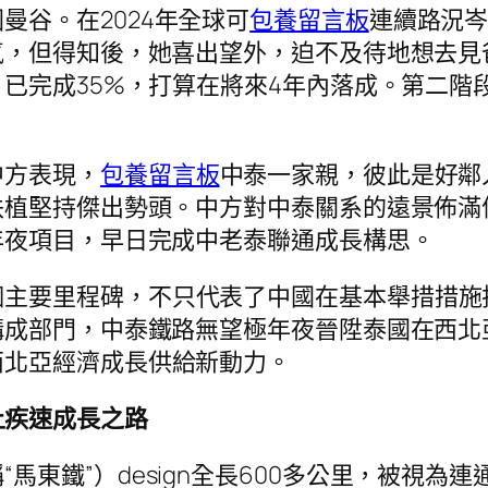
曼谷。在2024年全球可
包養留言板
連續路況
氣，但得知後，她喜出望外，迫不及待地想去見
已完成35%，打算在將來4年內落成。第二階段
中方表現，
包養留言板
中泰一家親，彼此是好鄰
扶植堅持傑出勢頭。中方對中泰關系的遠景佈滿
年夜項目，早日完成中老泰聯通成長構思。
個主要里程碑，不只代表了中國在基本舉措措施
構成部門，中泰鐵路無望極年夜晉陞泰國在西北
西北亞經濟成長供給新動力。
上疾速成長之路
馬東鐵”）design全長600多公里，被視為