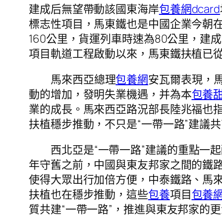
建成后無望帶動該國東海岸
包養網dcard
標志性項目，馬東鐵也是中國企業今朝在
160公里，貨運列車時速為80公里，建
項目軌道工程啟動以來，馬東鐵扶植已從
馬來西亞總理
包養網
安瓦爾表現，
動的增加，發明失業機遇，并為本
包養
業的成長。馬來西亞路況部長陸兆福也
扶植穩步推動，不只是“一帶一路”建議
西北亞是“一帶一路”建議的重點一
年守舊之前，中國與東友邦家之間的鐵路
使得大眾出行加倍方便，中泰鐵路、馬來
扶植也在穩步推動，這些
包養
項目
包養
質共建“一帶一路”，推進與東友邦家的