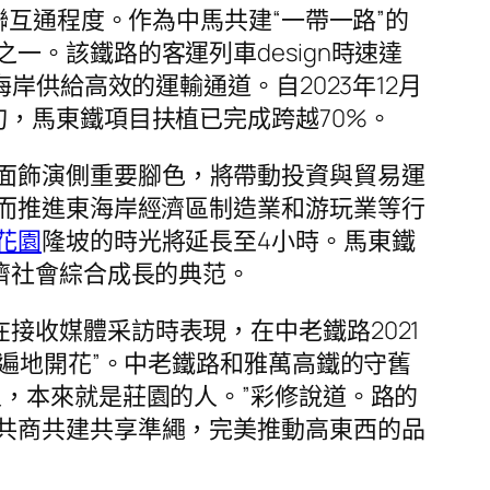
互通程度。作為中馬共建“一帶一路”的
。該鐵路的客運列車design時速達
岸供給高效的運輸通道。自2023年12月
，馬東鐵項目扶植已完成跨越70%。
面飾演側重要腳色，將帶動投資與貿易運
而推進東海岸經濟區制造業和游玩業等行
花園
隆坡的時光將延長至4小時。馬東鐵
濟社會綜合成長的典范。
接收媒體采訪時表現，在中老鐵路2021
“遍地開花”。中老鐵路和雅萬高鐵的守舊
，本來就是莊園的人。”彩修說道。路的
共商共建共享準繩，完美推動高東西的品