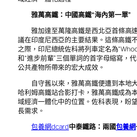
雅萬高鐵：中國高鐵“海內第一單”
雅加達至萬隆高鐵是西北亞首條高速
議在印度尼西亞的主要結果。這條高鐵不
之際，印尼總統佐科將列車定名為“Who
和“進步前輩”三個單詞的首字母縮寫，代
公共產物所帶來的宏大成效。
自守舊以來，雅萬高鐵便遭到本地大
哈利姆高鐵站合影打卡，雅萬高鐵成為
域經濟一體化中的位置。佐科表現，盼
長需求。
包養網dcard
中泰鐵路：兩國
包養網