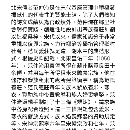
北宋儒者范仲淹是在宋代基層管理中積極發
揮感化的代表性的賢能士紳。除了人們熟知
的詩文成績與為官政績外，范仲淹在鄉里社
會躬行實踐、創造性地設計出宗族義莊計劃
以造福桑梓。宋代以來，儒家知識分子非常
重視以復興宗族、力行鄉治等舉措管理鄉村
社會，范氏義莊就是這一潮水中的典范形
式。根據史料記載，北宋皇佑二年（1050
年），范仲淹用官俸所得在蘇州購買良田十
余傾，并用每年所得租米來贍養宗族，他在
儲存和發放租米的處所建築衡宇，稱為范氏
義莊。范氏義莊每年向族人發放義米、寒
衣，資助族中後輩教導和族人婚喪嫁娶。范
仲淹還親手制訂了十三條《規矩》，請求族
中各房配合遵照。這十三條規矩包含義米、
寒衣的發放方式，族人婚喪嫁娶的資助規定
等。宋神宗熙寧六年至宋徽宗政和七年，范