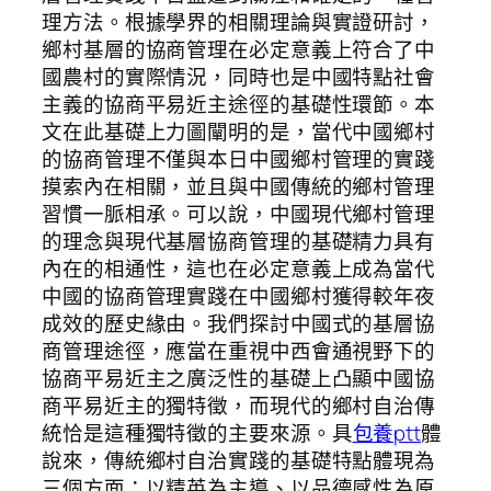
理方法。根據學界的相關理論與實證研討，
鄉村基層的協商管理在必定意義上符合了中
國農村的實際情況，同時也是中國特點社會
主義的協商平易近主途徑的基礎性環節。本
文在此基礎上力圖闡明的是，當代中國鄉村
的協商管理不僅與本日中國鄉村管理的實踐
摸索內在相關，並且與中國傳統的鄉村管理
習慣一脈相承。可以說，中國現代鄉村管理
的理念與現代基層協商管理的基礎精力具有
內在的相通性，這也在必定意義上成為當代
中國的協商管理實踐在中國鄉村獲得較年夜
成效的歷史緣由。我們探討中國式的基層協
商管理途徑，應當在重視中西會通視野下的
協商平易近主之廣泛性的基礎上凸顯中國協
商平易近主的獨特徵，而現代的鄉村自治傳
統恰是這種獨特徵的主要來源。具
包養ptt
體
說來，傳統鄉村自治實踐的基礎特點體現為
三個方面：以精英為主導、以品德感性為原