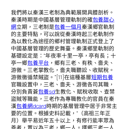
我們將以秦漢三老制為典範展開具體剖析。
秦漢時期是中國基層管理軌制的確
包養甜心
網
立期，三老制是
包養一個月
秦漢鄉官軌制
的主要特點，可以說從秦漢時起三老軌制作
為以教化為途徑的鄉村管理軌制正式登上了
中國基層管理的歷史舞臺。秦漢鄉里軌制的
基礎設定是：“年夜率十里一亭，亭有長；十
亭一鄉
包養平台
，鄉有三老、有秩、嗇夫、
游徼。三老掌教化，嗇夫職聽訟、收賦稅。
游徼徼循禁賊盜。”[11]在這種基層
短期包養
官職設置中，三老、嗇夫、游徼各司其職，
分別負責蒼
包養sd
生教化、賦稅收取、查禁
盜賊等職能，三老作為專職教化的官員在秦
漢
包養網dcard
時期的基層管理中居于非常主
要的位置。根據史料記載，“（高祖三年正
月）舉平易近年五十以上，有修行能率眾為
善者，置以為三老，鄉一人。擇鄉三老一人