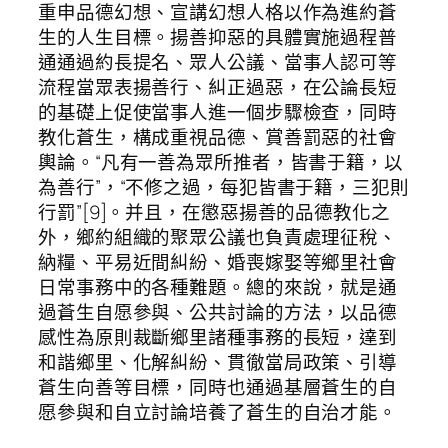
重申品德幻想、宣講幻想人格以作為進約蒼
生的人生目標。揚善抑惡的具體實施過程普
通通過約長提名、眾人公議、當事人認可等
流程當眾表揚善行、糾正過惡，在公論長短
的基礎上促使當事人進一個步驟檢查，同時
教化蒼生，構成重視品德、賞善罰惡的社會
輿論。“凡有一善為眾所推者，皆書于籍，以
為善行”，“不修之過，每犯皆書于籍，三犯則
行罰”[9]。并且，在懲惡揚善的品德教化之
外，鄉約組織的聚眾公議也負責處理征稅、
納糧、平易近間糾紛、婚喪嫁娶等鄉里社會
日常事務中的各種難題。總的來說，就是通
過蒼生自愿參與、公共討論的方法，以品德
感性為原則裁斷鄉里諸種事務的長短，達到
和諧鄉里、化解糾紛、貫徹當局政策、引導
蒼生向善等目標，同時也通過基層蒼生的自
愿參與和自立討論培養了蒼生的自治才能。