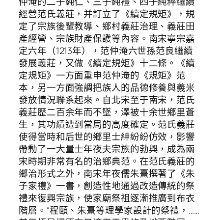
仲淹的二子純仁、三子純禮、四子純粹繼續
經營范氏義莊，并訂立了《續定規矩》，規
定了宗族後輩教導、鄉村義莊治理、義莊田
產經營、宗族財產保護等內容。南宋寧宗嘉
定六年（1213年），范仲淹六世孫范良繼續
發展義莊，又做《續定規矩》十二條。《續
定規矩》一方面重申范仲淹的《規矩》范
本，另一方面強調把族人的品德修養與義米
發放情況聯系起來。自北宋至于南宋，范氏
義莊歷二百余年而不墜，澤被十余世鄉里蒼
生，其功績遭到當局的高度確定。范氏義莊
使得當時和后世的鄉里士紳紛紛仿效，影響
帶動了一大量士年夜夫宗族的勃興，成為兩
宋時期非常有名的治鄉典范。在范氏義莊的
鄉治形式之外，南宋年夜儒朱熹撰著了《朱
子家禮》一書，創造性地通過改造傳統的祭
禮來復興宗族，使家廟祭祖逐漸推廣到布衣
階層。“程頤、朱熹等理學家設計的祭禮，……