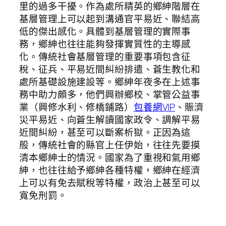
里的過多干擾。作為處所精英的鄉紳階層在
基層管理上可以起到溝通官平易近、聯結高
低的傑出感化。具體到基層管理的實際事
務，鄉紳也往往能夠發揮實質性的主導感
化。傳統社會基層管理的重要事項包含征
稅、征兵、平易近間糾紛排遣、蒼生教化和
處所基礎設施建設等。鄉紳年夜多在上述事
務中助力頗多，他們興辦鄉校、掌管公益事
業（興修水利、修橋鋪路）
包養網VIP
、賑濟
災平易近、向蒼生解讀國家政令、調解平易
近間糾紛，甚至可以斷案析獄。正因為這
般，傳統社會的縣官上任伊始，往往先要摸
清本鄉紳士的情況。國家為了重視和氣用鄉
紳，也往往給予鄉紳各種特權，鄉紳在經濟
上可以有免去賦稅等特權，政治上甚至可以
寬免刑罰。