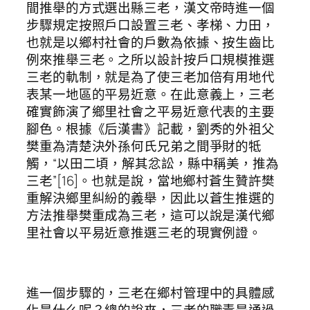
間推舉的方式選出縣三老，漢文帝時進一個
步驟規定按照戶口設置三老、孝梯、力田，
也就是以鄉村社會的戶數為依據、按生齒比
例來推舉三老。之所以設計按戶口規模推選
三老的軌制，就是為了使三老加倍有用地代
表某一地區的平易近意。在此意義上，三老
確實飾演了鄉里社會之平易近意代表的主要
腳色。根據《后漢書》記載，劉秀的外祖父
樊重為清楚決外孫何氏兄弟之間爭財的牴
觸，“以田二頃，解其忿訟，縣中稱美，推為
三老”[16]。也就是說，當地鄉村蒼生贊許樊
重解決鄉里糾紛的義舉，因此以蒼生推選的
方法推舉樊重成為三老，這可以說是漢代鄉
里社會以平易近意推選三老的現實例證。
進一個步驟的，三老在鄉村管理中的具體感