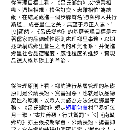
從管理目標上看，《呂氏鄉約》以“德業相
勸、過掉相規、禮俗訂交、患難相恤”為總
綱，在結尾處進一個步驟聲名“愿與鄉人共行
斯道……成吾里仁之美，無望于眾正人焉。”
[9]顯然，《呂氏鄉約》的基層管理目標是本
著儒家的品德感性原則處理鄉里事務，以期
逐漸構成鄉里蒼生之間的和氣關系，并促進
鄉里社會品德程度、感性程度的進步，實現
品德人格基礎上的善治。
從管理原則上看，鄉約進行基層管理的基礎
原則是公論長短、賞善罰惡，也就是以品德
感性為原則、以眾人共議為方法決定鄉里事
務。《呂氏鄉約》規定
短期包養
村平易近每
月一聚，“書其善惡，行其賞罰”。[9]《南贛
鄉約》亦主張按期聚會、公論長短、揚善抑
惡。它在鄉約註釋中明確規定，“通約之人，