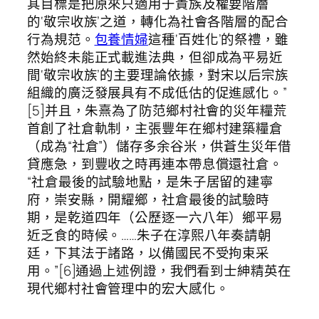
其目標是把原來只適用于貴族及權要階層
的‘敬宗收族’之道，轉化為社會各階層的配合
行為規范。
包養情婦
這種‘百姓化’的祭禮，雖
然始終未能正式載進法典，但卻成為平易近
間‘敬宗收族’的主要理論依據，對宋以后宗族
組織的廣泛發展具有不成低估的促進感化。”
[5]并且，朱熹為了防范鄉村社會的災年糧荒
首創了社倉軌制，主張豐年在鄉村建築糧倉
（成為“社倉”）儲存多余谷米，供蒼生災年借
貸應急，到豐收之時再連本帶息償還社倉。
“社倉最後的試驗地點，是朱子居留的建寧
府，崇安縣，開耀鄉，社倉最後的試驗時
期，是乾道四年（公歷逐一六八年）鄉平易
近乏食的時候。……朱子在淳熙八年奏請朝
廷，下其法于諸路，以備國民不受拘束采
用。”[6]通過上述例證，我們看到士紳精英在
現代鄉村社會管理中的宏大感化。