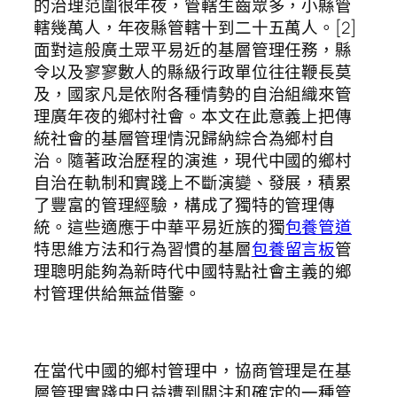
的治理范圍很年夜，管轄生齒眾多，小縣管
轄幾萬人，年夜縣管轄十到二十五萬人。[2]
面對這般廣土眾平易近的基層管理任務，縣
令以及寥寥數人的縣級行政單位往往鞭長莫
及，國家凡是依附各種情勢的自治組織來管
理廣年夜的鄉村社會。本文在此意義上把傳
統社會的基層管理情況歸納綜合為鄉村自
治。隨著政治歷程的演進，現代中國的鄉村
自治在軌制和實踐上不斷演變、發展，積累
了豐富的管理經驗，構成了獨特的管理傳
統。這些適應于中華平易近族的獨
包養管道
特思維方法和行為習慣的基層
包養留言板
管
理聰明能夠為新時代中國特點社會主義的鄉
村管理供給無益借鑒。
在當代中國的鄉村管理中，協商管理是在基
層管理實踐中日益遭到關注和確定的一種管