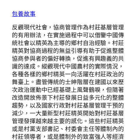
包養故事
反觀現代社會，協商管理作為村莊基層管理
的有用辦法，在實施過程中可以借鑒中國傳
統社會以精英為主導的鄉村自治經驗。村莊
精英對協商過程的無益引導有助于促進整體
協商參與者的偏好轉換，促進有興趣義的共
識的達成。縱觀現代中國農村的實際情況，
各種各樣的鄉村精英一向活躍在村莊政治的
舞臺上。盡管傳統的士紳階層在建國以來歷
次政治運動中已經基礎上風聲鶴唳，但隨著
改造開放佈景下村莊發展日益多元化的整體
趨勢，以及國家行政對村莊基層管理干預的
減少，一大量新型村莊精英開始對村莊基層
管理發揮越來越主要的感化。這些村莊精英
或是村黨支部書記、村委會主任等體制內的
村莊領導者，或是體制外的致富強人等經濟