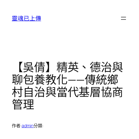
跳
至
靈魂已上傳
主
要
內
容
【吳倩】精英、德治與
聊包養教化——傳統鄉
村自治與當代基層協商
管理
作者:
admin
分類: