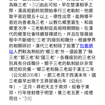
為縣三老”。[12]由此可知，早在楚漢相爭之
際，漢高祖劉邦就開始奉行三老軌制，他選
取平易近間五十以上、德性出眾，能夠導平
易近向善者為三老，以教化鄉里蒼生、和諧
鄉里次序。三老軌制從高祖時期開始，在漢
代的鄉里社會持續發揮感化，并且在發展過
程中不斷細化“三老”的級別和職分。根據學界
的相關研討，漢代三老制除了設置了
包養網
站
人們較為熟知的“鄉三老”外，還設置了“縣
三老”“郡三老”和“國三老”。各種級別的三老分
別具有分歧職分，關于三老的軌制設計非常
規范和完備。“鄉三老和縣三老設于漢王二年
（公元前205年），郡三老見于西漢末年，國
三老最早出現于王莽居攝元年（公元6
年），‘正月，莽祀天主于南郊，迎春于東
郊，行年夜射禮于明堂，養三老五更，成禮
而往。’”[13]