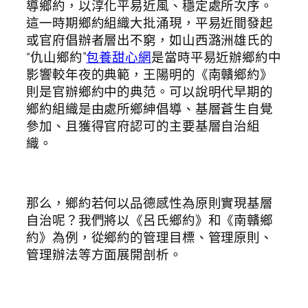
導鄉約，以淳化平易近風、穩定處所次序。
這一時期鄉約組織大批涌現，平易近間發起
或官府倡辦者層出不窮，如山西潞洲雄氏的
“仇山鄉約”
包養甜心網
是當時平易近辦鄉約中
影響較年夜的典範，王陽明的《南贛鄉約》
則是官辦鄉約中的典范。可以說明代早期的
鄉約組織是由處所鄉紳倡導、基層蒼生自覺
參加、且獲得官府認可的主要基層自治組
織。
那么，鄉約若何以品德感性為原則實現基層
自治呢？我們將以《呂氏鄉約》和《南贛鄉
約》為例，從鄉約的管理目標、管理原則、
管理辦法等方面展開剖析。