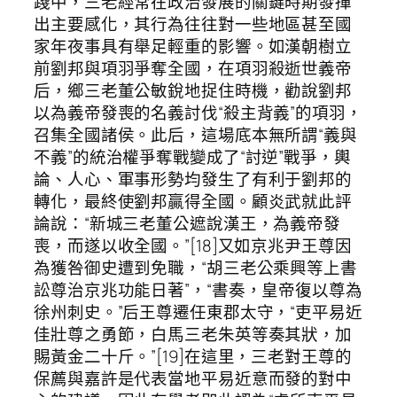
踐中，三老經常在政治發展的關鍵時期發揮
出主要感化，其行為往往對一些地區甚至國
家年夜事具有舉足輕重的影響。如漢朝樹立
前劉邦與項羽爭奪全國，在項羽殺逝世義帝
后，鄉三老董公敏銳地捉住時機，勸說劉邦
以為義帝發喪的名義討伐“殺主背義”的項羽，
召集全國諸侯。此后，這場底本無所謂“義與
不義”的統治權爭奪戰變成了“討逆”戰爭，輿
論、人心、軍事形勢均發生了有利于劉邦的
轉化，最終使劉邦贏得全國。顧炎武就此評
論說：“新城三老董公遮說漢王，為義帝發
喪，而遂以收全國。”[18]又如京兆尹王尊因
為獲咎御史遭到免職，“胡三老公乘興等上書
訟尊治京兆功能日著”，“書奏，皇帝復以尊為
徐州刺史。”后王尊遷任東郡太守，“吏平易近
佳壯尊之勇節，白馬三老朱英等奏其狀，加
賜黃金二十斤。”[19]在這里，三老對王尊的
保薦與嘉許是代表當地平易近意而發的對中