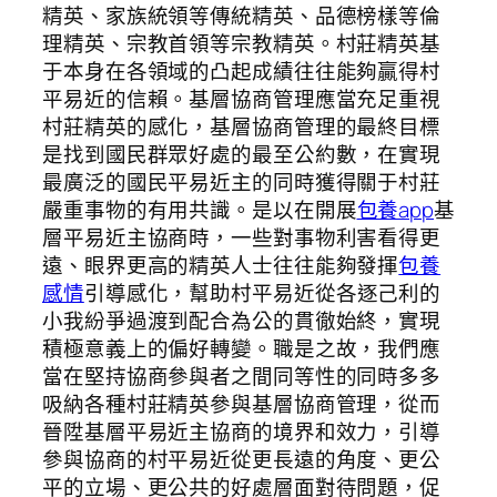
精英、家族統領等傳統精英、品德榜樣等倫
理精英、宗教首領等宗教精英。村莊精英基
于本身在各領域的凸起成績往往能夠贏得村
平易近的信賴。基層協商管理應當充足重視
村莊精英的感化，基層協商管理的最終目標
是找到國民群眾好處的最至公約數，在實現
最廣泛的國民平易近主的同時獲得關于村莊
嚴重事物的有用共識。是以在開展
包養app
基
層平易近主協商時，一些對事物利害看得更
遠、眼界更高的精英人士往往能夠發揮
包養
感情
引導感化，幫助村平易近從各逐己利的
小我紛爭過渡到配合為公的貫徹始終，實現
積極意義上的偏好轉變。職是之故，我們應
當在堅持協商參與者之間同等性的同時多多
吸納各種村莊精英參與基層協商管理，從而
晉陞基層平易近主協商的境界和效力，引導
參與協商的村平易近從更長遠的角度、更公
平的立場、更公共的好處層面對待問題，促