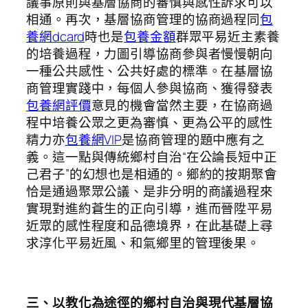
議事原則與基層協商的審慎與感性訴求可以
相通。再次，基層協商管理的協商過程同
包
養網dcard
時也是
包養金額
群眾平易近主素養
的培養過程，力圖引導協商參與者慢慢朝向
一種公共感性、公共好處的標準。在基層協
商管理實踐中，每個人參與協商、獲得發表
包養網評價
意見的機會當然主要，在協商過
程中培養公眾之更為審慎、更為公平的感性
精力亦
包養網VIP
是協商管理的題中應有之
義。這一點與傳統鄉村自治“在公論長短中正
己君子”的幻想也是相通的。鄉約的按期聚會
恰是通過聚眾公議、是非分明的商議過程來
實現對進約蒼生的正向引導，進而晉陞平易
近眾的感性程度和品德境界，在此基礎上尋
求淳化平易近風、和氣鄉里的管理後果。
三
、
以教化為途徑的鄉村自治與現代基層協