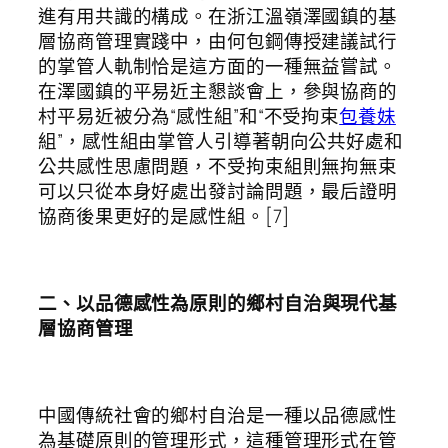
進有用共識的構成。在浙江溫嶺澤國鎮的基
層協商管理實踐中，由何包鋼傳授建議試行
的掌管人軌制恰是這方面的一種無益嘗試。
在澤國鎮的平易近主懇談會上，參與協商的
村平易近被分為“感性組”和“不受拘束
包養妹
組”，感性組由掌管人引導著朝向公共好處和
公共感性思慮問題，不受拘束組則無拘無束
可以只從本身好處出發討論問題，最后證明
協商後果更好的是感性組。[7]
二
、
以品德感性為原則的鄉村自治與現代基
層協商管理
中國傳統社會的鄉村自治是一種以品德感性
為基礎原則的管理形式，這種管理形式在管