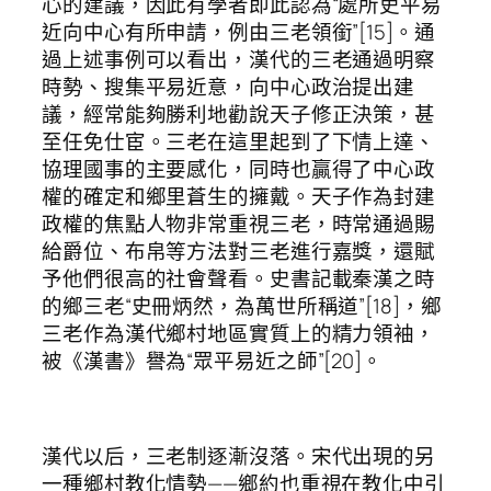
心的建議，因此有學者即此認為“處所吏平易
近向中心有所申請，例由三老領銜”[15]。通
過上述事例可以看出，漢代的三老通過明察
時勢、搜集平易近意，向中心政治提出建
議，經常能夠勝利地勸說天子修正決策，甚
至任免仕宦。三老在這里起到了下情上達、
協理國事的主要感化，同時也贏得了中心政
權的確定和鄉里蒼生的擁戴。天子作為封建
政權的焦點人物非常重視三老，時常通過賜
給爵位、布帛等方法對三老進行嘉獎，還賦
予他們很高的社會聲看。史書記載秦漢之時
的鄉三老“史冊炳然，為萬世所稱道”[18]，鄉
三老作為漢代鄉村地區實質上的精力領袖，
被《漢書》譽為“眾平易近之師”[20]。
漢代以后，三老制逐漸沒落。宋代出現的另
一種鄉村教化情勢——鄉約也重視在教化中引