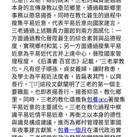
化是什么呢？總的說來，三老的職責是通過
本身的言傳身教以垂范鄉里，通過裁斷鄉里
事務以懲惡揚善，同時在教化蒼生的過程中
搜集平易近意，代表平易近意向國家建言。
三老通過上述職責力圖起到兩方面感化：一
方面通過教化晉陞蒼生的綜合素質與品德程
度，實現鄉村和氣；另一方面通過搜集平易
近意為平易近代言并上達中心，晉陞國家管
理程度。《后漢書·百官志》記載，“三老掌教
化。凡有逆子順孫，貞女義婦，讓財救患，
及學士為平易近法度者，皆扁表其門，以興
善行。”[17]這段文獻闡明了三老的第一個主
要職能，也即表揚善行、揚善抑惡、教化鄉
里。同時，三老的教化還擔負
包養app
著搜集
平易近意的主要感化。三老在教化過程中察
識平易近情平易近意，再衡之以本身的德性
與識見構成建議，進而為鄉村管理甚至軍國
年夜事建言獻策。
包養一個月
在漢代政治實