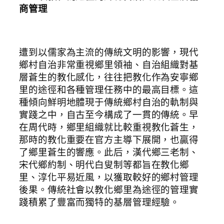
商管理
遭到以儒家為主流的傳統文明的影響，現代
鄉村自治非常重視鄉里領袖、自治組織對基
層蒼生的教化感化，往往把教化作為安寧鄉
里的途徑和各種管理任務中的最高目標。這
種傾向鮮明地體現于傳統鄉村自治的軌制與
實踐之中，自古至今構成了一貫的傳統。早
在周代時，鄉里組織就比較重視教化蒼生，
那時的教化重要在官方主導下展開，也贏得
了鄉里蒼生的響應。此后，漢代鄉三老制、
宋代鄉約制、明代白叟制等都旨在教化鄉
里、淳化平易近風，以獲取較好的鄉村管理
後果。傳統社會以教化鄉里為途徑的管理實
踐積累了豐富而獨特的基層管理經驗。