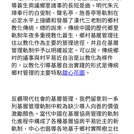
導蒼生商議鄉里諸事的長短是曲。明代朱元
璋奉行的白叟制、聲名亭、旌善亭等軌制在
必定水平上接續和發展了漢代三老制的鄉村
教化傳統。總的說來，傳統中國的歷代鄉里
軌制年夜多重視教化蒼生，鄉村基層管理往
往以教化作為主要的管理途徑，并且在基層
管理軌制中予以明確設定。可以說，傳統鄉
村的議事與村平易近自治是以教化為條件
的，以教化引導基層自治實踐的形式是傳統
鄉村管理的主要特點
甜心花園
。
反觀現代社會的基層管理，我們留意到一系
列基層管理軌制中較為缺少導人向善的價值
激勵顏色。當代中國在基層協商管理的軌制
化進程中構成了各種基層協商平易近主的新
軌制，中心也倡導各地基于鄉村實際樹立社