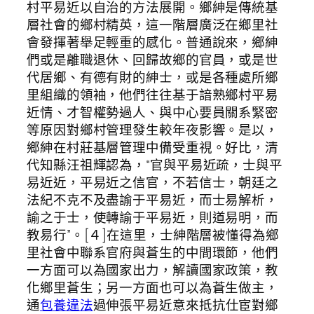
村平易近以自治的方法展開。鄉紳是傳統基
層社會的鄉村精英，這一階層廣泛在鄉里社
會發揮著舉足輕重的感化。普通說來，鄉紳
們或是離職退休、回歸故鄉的官員，或是世
代居鄉、有德有財的紳士，或是各種處所鄉
里組織的領袖，他們往往基于諳熟鄉村平易
近情、才智權勢過人、與中心要員關系緊密
等原因對鄉村管理發生較年夜影響。是以，
鄉紳在村莊基層管理中備受重視。好比，清
代知縣汪祖輝認為，“官與平易近疏，士與平
易近近，平易近之信官，不若信士，朝廷之
法紀不克不及盡諭于平易近，而士易解析，
諭之于士，使轉諭于平易近，則道易明，而
教易行”。[４]在這里，士紳階層被懂得為鄉
里社會中聯系官府與蒼生的中間環節，他們
一方面可以為國家出力，解讀國家政策，教
化鄉里蒼生；另一方面也可以為蒼生做主，
通
包養違法
過伸張平易近意來抵抗仕宦對鄉