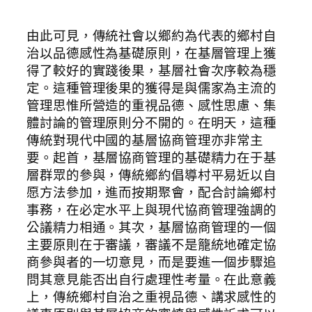
由此可見，傳統社會以鄉約為代表的鄉村自
治以品德感性為基礎原則，在基層管理上獲
得了較好的實踐後果，基層社會次序較為穩
定。這種管理後果的獲得是與儒家為主流的
管理思惟所營造的重視品德、感性思慮、集
體討論的管理原則分不開的。在明天，這種
傳統對現代中國的基層協商管理亦非常主
要。起首，基層協商管理的基礎精力在于基
層群眾的參與，傳統鄉約倡導村平易近以自
愿方法參加，進而按期聚會，配合討論鄉村
事務，在必定水平上與現代協商管理強調的
公議精力相通。其次，基層協商管理的一個
主要原則在于審議，審議不是籠統地確定協
商參與者的一切意見，而是要進一個步驟追
問其意見能否出自行處理性考量。在此意義
上，傳統鄉村自治之重視品德、講求感性的