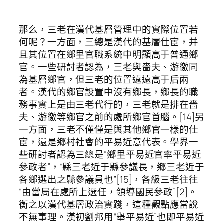
那么，三老在漢代基層管理中的實際位置若
何呢？一方面，三總是漢代的基層仕宦，并
且其位置在鄉里官職系統中明顯高于普通鄉
官。一些研討者認為，三老與嗇夫、游徼同
為基層鄉官，但三老的位置遠遠高于后兩
者。漢代的鄉官設置中沒有鄉長，鄉長的職
務事實上是由三老代行的，三老就是排在嗇
夫、游徼等鄉官之前的處所鄉官首腦。[14]另
一方面，三老不僅僅是與其他鄉官一樣的仕
宦，還是鄉村社會的平易近意代表。學界一
些研討者認為三總是“鄉里平易近官率平易近
參政者”，“縣三老近于縣參議長，鄉三老近于
各鄉選出之縣參議員也”[15]，各級三老往往
“由當局在處所上選任，領導國民參政”[2]。
衡之以漢代基層政治實踐，這種觀點應當說
不無事理。漢初劉邦用“舉平易近”也即平易近