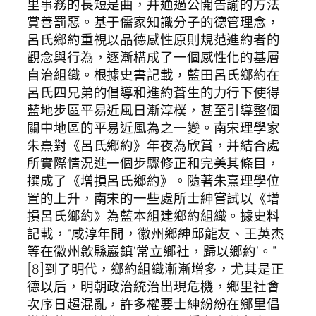
里事務的長短是曲，并通過公開告諭的方法
賞善罰惡。基于儒家知識分子的德管理念，
呂氏鄉約重視以品德感性原則規范進約者的
觀念與行為，逐漸構成了一個感性化的基層
自治組織。根據史書記載，藍田呂氏鄉約在
呂氏四兄弟的倡導和進約蒼生的力行下使得
藍地步區平易近風日漸淳樸，甚至引導整個
關中地區的平易近風為之一變。南宋理學家
朱熹對《呂氏鄉約》年夜為欣賞，并結合處
所實際情況進一個步驟修正和完美其條目，
撰成了《增損呂氏鄉約》。隨著朱熹理學位
置的上升，南宋的一些處所士紳嘗試以《增
損呂氏鄉約》為藍本組建鄉約組織。據史料
記載，“咸淳年間，徽州鄉紳邱龍友、王英杰
等在徽州歙縣巖鎮‘常立鄉社，歸以鄉約’。”
[8]到了明代，鄉約組織漸漸增多，尤其是正
德以后，明朝政治統治出現危機，鄉里社會
次序日趨混亂，許多權要士紳紛紛在鄉里倡