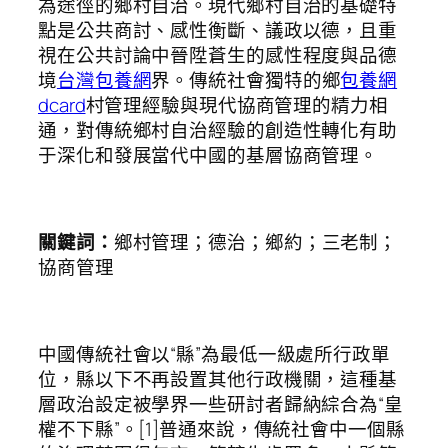
為途徑的鄉村自治。現代鄉村自治的基礎特
點是公共商討、感性衡斷、議政以德，且重
視在公共討論中晉陞蒼生的感性程度與品德
境
台灣包養網
界。傳統社會獨特的鄉
包養網
dcard
村管理經驗與現代協商管理的精力相
通，對傳統鄉村自治經驗的創造性轉化有助
于深化和發展當代中國的基層協商管理。
關鍵詞：
鄉村管理；德治；鄉約；三老制；
協商管理
中國傳統社會以“縣”為最低一級處所行政單
位，縣以下不再設置其他行政機關，這種基
層政治設定被學界一些研討者歸納綜合為“皇
權不下縣”。[1]普通來說，傳統社會中一個縣