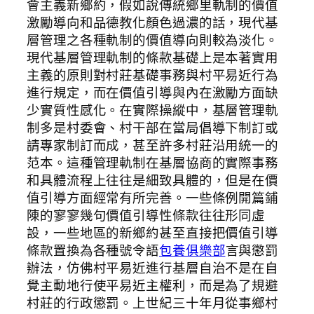
會主義新鄉約，假如說傳統鄉里軌制的價值
激勵導向和品德教化顏色過濃的話，現代基
層管理之各種軌制的價值導向則較為淡化。
現代基層管理軌制的條款基礎上是本著實用
主義的原則對村莊基礎事務與村平易近行為
進行規定，而在價值引導與內在激勵方面缺
少實質性感化。在實際操縱中，基層管理軌
制多是村委會、村干部在當局倡導下制訂或
請專家制訂而成，甚至許多村莊沿用統一的
范本。這種管理軌制在基層協商的實際事務
和具體流程上往往是細致具體的，但是在價
值引導方面經常有所完善。一些條例開篇鋪
陳的寥寥幾句價值引導性條款往往形同虛
設，一些地區的新鄉約甚至直接把價值引導
條款置換為各種號令語
包養俱樂部
言與懲罰
辦法，仿佛村平易近進行基層自治不是在自
覺主動地行使平易近主權利，而是為了規避
村莊的行政懲罰。上世紀三十年月從事鄉村