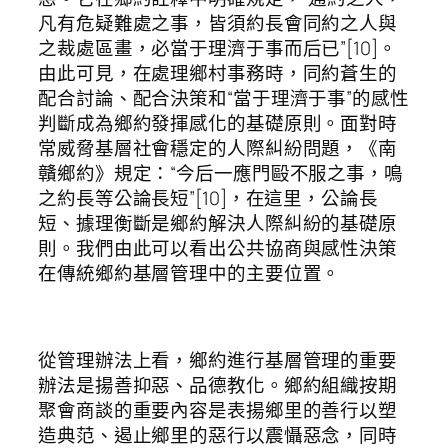
凡有危疑難處之事，皆須約長會同約之人與
之裁處區畫，必當于理濟于事而后已”[10]。
由此可見，在處理鄉村事務時，同約蒼生的
配合討論、配合決策和“當于理濟于事”的感性
判斷成為鄉約發揮感化的基礎原則。面對時
常威脅基層社會穩定的人際糾紛問題，《南
贛鄉約》規定：“今后一應門毆不服之事，鳴
之約長等公論長短”[10]，在這里，公論長
短、據理衡斷是鄉約解決人際糾紛的基礎原
則。我們由此可以看出公共協商與感性決策
在傳統鄉約基層管理中的主要位置。
從管理辦法上看，鄉約進行基層管理的重要
辦法是揚善抑惡、品德教化。鄉約組織按期
聚會商談的重要內容是表揚鄉里的善行以塑
造典范、遏止鄉里的惡行以震懾惡念，同時