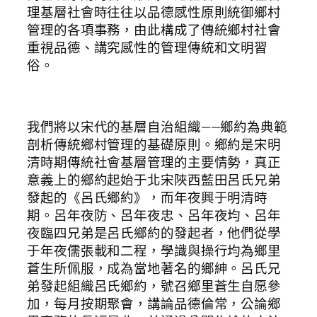
理基層社會時往往以品德感性原則統御鄉村
管理的各項事務，由此構成了傳統鄉村社會
重視品德、講究感性的管理傳統和文明習
俗。
我們將以宋代的基層自治組織——鄉約為典範
剖析傳統鄉村管理的基礎原則。鄉約是宋明
清時期傳統社會基層管理的主要情勢，真正
意義上的鄉約起始于北宋陜西藍田呂氏兄弟
發起的《呂氏鄉約》，而年夜興于明清時
期。呂年夜防、呂年夜忠、呂年夜均、呂年
夜臨四兄弟是呂氏鄉約的發起者，他們從學
于年夜儒張載和二程，學識與操行均為鄉里
蒼生所佩服，成為當地著名的鄉紳。呂氏兄
弟發起組織呂氏鄉約，號召鄉里蒼生自愿參
加，每月按期聚會，講論品德倫常，公論鄉