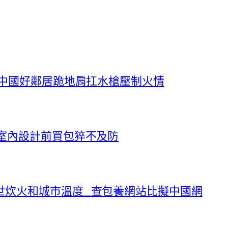
！中國好鄰居跪地肩扛水槍壓制火情
室內設計前買包猝不及防
世炊火和城市溫度_查包養網站比擬中國網