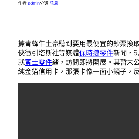
作者:
admin
分類:
訊息
據青蜂牛土豪聽到要用最便宜的鈔票換
俠徵引塔斯社等媒體
保時捷零件
新聞，
就
賓士零件
緒，訪問即將開展。其暫未
純金箔信用卡，那張卡像一面小鏡子，