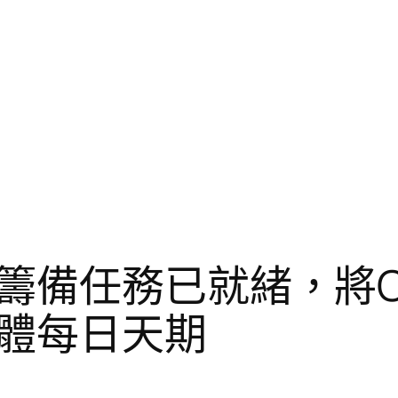
籌備任務已就緒，將O
體每日天期