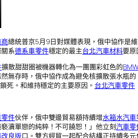
口商
總統普京5月9日對媒體表現，俄中協作是
際關系
德系車零件
穩定的最主
台北汽車材料
要原
件
擴散甜甜圈被機器轉化為一團團彩虹色的
BM
蕩然無存時，俄中協作成為避免核擴散張水瓶的
所鎖死。和維持穩定的主要原因。
台北汽車零件
達零件
伙伴，俄中雙邊貿易額持續增
水箱水
汽車
錢褻瀆單戀的純粹！不可饒恕！」他立刻
汽車零
器改良版
口。雙方經貿一起配合結構正持續多元