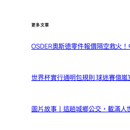
更多文章
OSDER奧斯德零件報價隔空救火
世界杯實行通明包規則 球迷賽億嵐
圖片故事丨這趟城鄉公交，載滿人