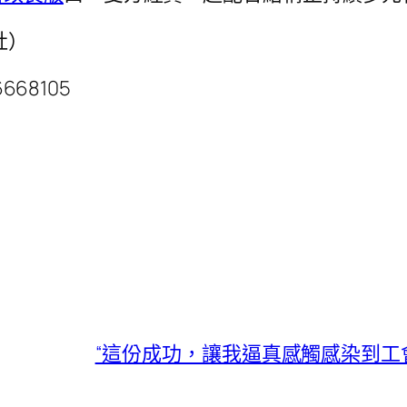
社）
6668105
“這份成功，讓我逼真感觸感染到工會