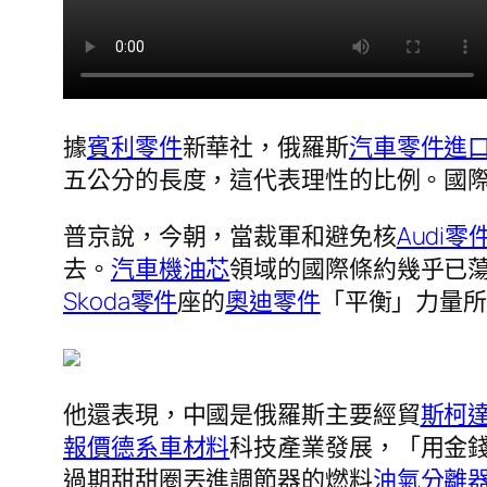
據
賓利零件
新華社，俄羅斯
汽車零件進
五公分的長度，這代表理性的比例。國
普京說，今朝，當裁軍和避免核
Audi零
去。
汽車機油芯
領域的國際條約幾乎已
Skoda零件
座的
奧迪零件
「平衡」力量
他還表現，中國是俄羅斯主要經貿
斯柯
報價
德系車材料
科技產業發展，「用金
過期甜甜圈丟進調節器的燃料
油氣分離