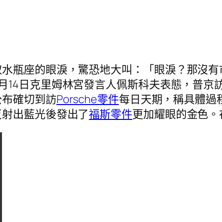
取水瓶座的眼淚，驚恐地大叫：「眼淚？那沒有
5月14日克里姆林宮發言人佩斯科夫表態，普京
公布確切到訪
Porsche零件
每日天期，稱具體過
反射出藍光後發出了
福斯零件
更加耀眼的金色。