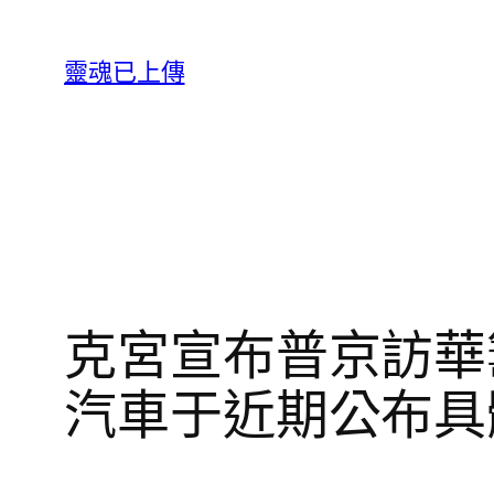
跳
至
靈魂已上傳
主
要
內
容
克宮宣布普京訪華
汽車于近期公布具