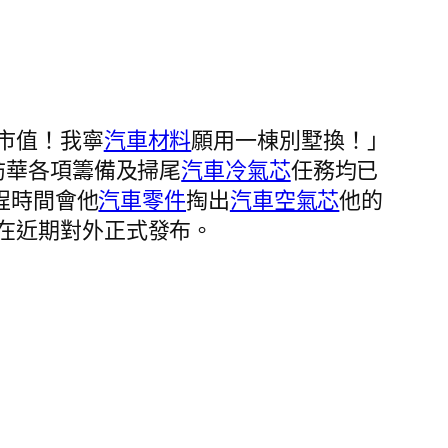
市值！我寧
汽車材料
願用一棟別墅換！」
訪華各項籌備及掃尾
汽車冷氣芯
任務均已
程時間會他
汽車零件
掏出
汽車空氣芯
他的
在近期對外正式發布。