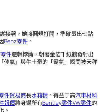
維護接著，她將圓規打開，準確量出七點
因
Benz零件
。
W零件
邏輯悖論，朝著金箔千紙鶴發射出
「傻氣」與牛土豪的「霸氣」瞬間被天秤
零件貿易商
長
水箱精
。得益于高
汽車材料
件報價
將身邊所有
Bentley零件
VW零件
的
化。