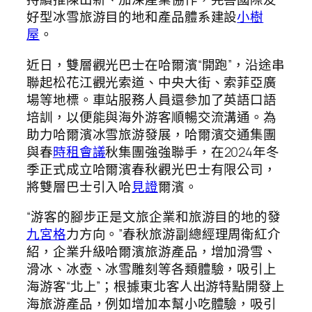
好型冰雪旅游目的地和產品體系建設
小樹
屋
。
近日，雙層觀光巴士在哈爾濱“開跑”，沿途串
聯起松花江觀光索道、中央大街、索菲亞廣
場等地標。車站服務人員還參加了英語口語
培訓，以便能與海外游客順暢交流溝通。為
助力哈爾濱冰雪旅游發展，哈爾濱交通集團
與春
時租會議
秋集團強強聯手，在2024年冬
季正式成立哈爾濱春秋觀光巴士有限公司，
將雙層巴士引入哈
見證
爾濱。
“游客的腳步正是文旅企業和旅游目的地的發
九宮格
力方向。”春秋旅游副總經理周衛紅介
紹，企業升級哈爾濱旅游產品，增加滑雪、
滑冰、冰壺、冰雪雕刻等各類體驗，吸引上
海游客“北上”；根據東北客人出游特點開發上
海旅游產品，例如增加本幫小吃體驗，吸引