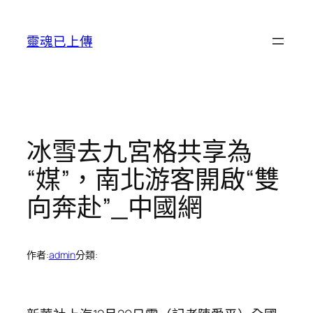
跳
至
靈魂已上傳
主
要
內
容
冰雪去九宮格共享為
“媒”，南北游客開啟“雙
向奔赴”_中國網
作者:
admin
分類: