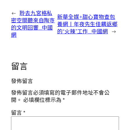
←
聆去九宮格私
新華全媒+甜心寶物查包
密空間聽來自陶寺
養網丨年夜先生佳耦返鄉
的文明回響_中國
的“火辣”工作_中國網
→
網
留言
發佈留言
發佈留言必須填寫的電子郵件地址不會公
開。
必填欄位標示為
*
留言
*