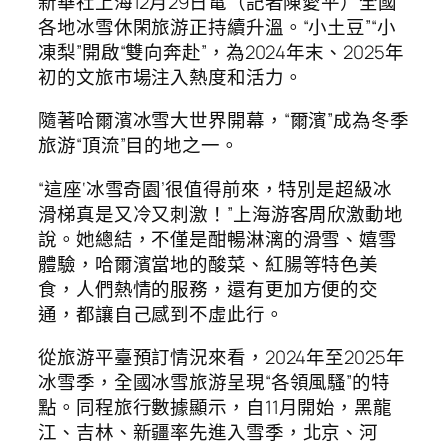
新華社上海12月29日電（記者陳愛平）全國
各地冰雪休閑旅游正持續升溫。“小土豆”“小
凍梨”開啟“雙向奔赴”，為2024年末、2025年
初的文旅市場注入熱度和活力。
隨著哈爾濱冰雪大世界開幕，“爾濱”成為冬季
旅游“頂流”目的地之一。
“這座‘冰雪奇園’很值得前來，特別是超級冰
滑梯真是又冷又刺激！”上海游客周欣激動地
說。她總結，不僅是酣暢淋漓的滑雪、嬉雪
體驗，哈爾濱當地的酸菜、紅腸等特色美
食，人們熱情的服務，還有更加方便的交
通，都讓自己感到不虛此行。
從旅游平臺預訂情況來看，2024年至2025年
冰雪季，全國冰雪旅游呈現“各領風騷”的特
點。同程旅行數據顯示，自11月開始，黑龍
江、吉林、新疆率先進入雪季，北京、河