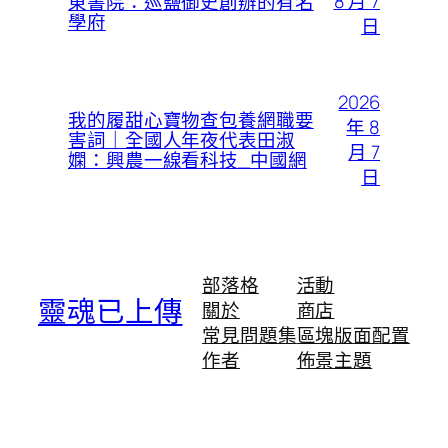
8 月 7
東書院：巡鹽御史創辦的有名
學府
日
2026
我的履甜心寶物查包養網職要
年 8
害詞｜全國人年夜代表田淑
月 7
嫻：興農一線看科技_中國網
日
部落格
活動
靈魂已上傳
關於
商店
常見問題集
區塊版面配置
作者
佈景主題