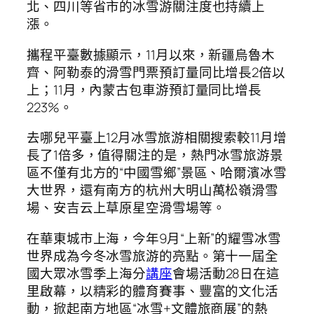
北、四川等省市的冰雪游關注度也持續上
漲。
攜程平臺數據顯示，11月以來，新疆烏魯木
齊、阿勒泰的滑雪門票預訂量同比增長2倍以
上；11月，內蒙古包車游預訂量同比增長
223%。
去哪兒平臺上12月冰雪旅游相關搜索較11月增
長了1倍多，值得關注的是，熱門冰雪旅游景
區不僅有北方的“中國雪鄉”景區、哈爾濱冰雪
大世界，還有南方的杭州大明山萬松嶺滑雪
場、安吉云上草原星空滑雪場等。
在華東城市上海，今年9月“上新”的耀雪冰雪
世界成為今冬冰雪旅游的亮點。第十一屆全
國大眾冰雪季上海分
講座
會場活動28日在這
里啟幕，以精彩的體育賽事、豐富的文化活
動，掀起南方地區“冰雪+文體旅商展”的熱