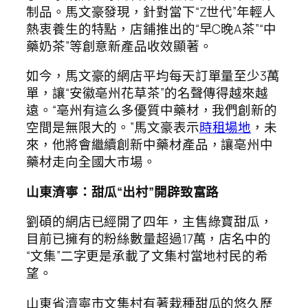
制品。馬文豪發現，針對當下“Z世代”年輕人
熱衷養生的特點，店鋪推出的“早C晚A茶”“中
藥奶茶”等創意新產品收效顯著。
如今，馬文豪的網店平均每天訂單量至少3萬
單，讓“安徽亳州花草茶”的名聲傳得越來越
遠。“亳州有這么多優質中藥材，我們創新的
空間是無限大的。”馬文豪表示
時租場地
，未
來，他將會繼續創新中藥材產品，讓亳州中
藥材走向全國大市場。
山東濟寧：甜瓜“出村”開辟致富路
劉碩的網店已經開了四年，主售綠寶甜瓜，
目前已擁有的粉絲數量超過17萬，店名中的
“文集”二字更是承載了文集村當地村民的希
望。
山東省濟寧市文集村有著栽種甜瓜的悠久歷