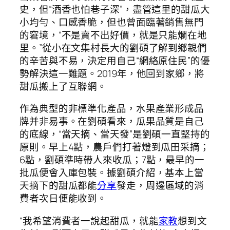
史，但“酒香也怕巷子深”，盡管這里的甜瓜大
小均勻、口感香脆，但也曾面臨著銷售無門
的窘境，“不是賣不出好價，就是只能爛在地
里。”從小在文集村長大的劉碩了解到鄉親們
的辛苦與不易，決定用自己“網絡原住民”的優
勢解決這一難題。2019年，他回到家鄉，將
甜瓜搬上了互聯網。
作為典型的非標準化產品，水果產業形成品
牌并非易事。在劉碩看來，瓜果品質是自己
的底線，“當天摘、當天發”是劉碩一直堅持的
原則。早上4點，農戶們打著燈到瓜田采摘；
6點，劉碩準時帶人來收瓜；7點，最早的一
批瓜便會入庫包裝。據劉碩介紹，基本上當
天摘下的甜瓜都能
分享
發走，周邊區域的消
費者次日便能收到。
“我希望消費者一說起甜瓜，就能
家教
想到文