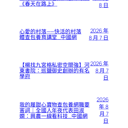
《春天在路上》
8 日
2026 年
心愛的村落——快活的村落
體查包養育講堂_中國網
8 月 7 日
2026 年
【楊找九宮格私密空間強】河
8 月 7
東書院：巡鹽御史創辦的有名
學府
日
2026
我的履甜心寶物查包養網職要
年 8
害詞｜全國人年夜代表田淑
月 7
嫻：興農一線看科技_中國網
日