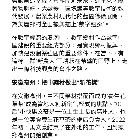
勞動創造幸福，奮斗開創未來。近年來，隨
著物聯網、大數據、區塊鏈等數字技術的迭
代發展，農業農村現代化的藍圖徐徐展開，
為美麗鄉村全面振興插上“數字翅膀”。
在數字經濟的浪潮中，數字鄉村作為數字中
國建設的重要組成部分，是實現鄉村振興、
加快建設農業強國的重要條件。在當下，有
這樣一群“新農人”正耕耘在希望的田野上，走
出一條科技興農的奮斗之路。
安徽亳州：把中藥材做出“新花樣”
在安徽亳州，由不同藥材搭配而成的“養生花
草茶”成為當地人創新銷售模式的焦點。“00
后”小伙馬文豪是一位土生土長的亳州人，也
是一位專賣養生花草茶的網店負責人。2022
年初，馬文豪結束了在外地的工作，回到家
鄉亳州開始創業。