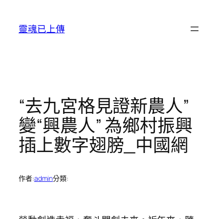
跳
至
靈魂已上傳
主
要
內
容
“去九宮格見證新農人”
變“興農人” 為鄉村振興
插上數字翅膀_中國網
作者:
admin
分類: