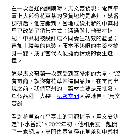
在一次普通的網購時，馬文豪發現，電商平
臺上大部分花草茶的發貨地均是亳州，幾番
調研后，他意識到，當地成袋批發的中藥材
早已改變了銷售方式：通過與其他藥材搭
配，中藥材被設計成不同養生功效的產品；
再加上精美的包裝，原本不起眼的中藥材搖
身一變，成了當代人便捷而精致的養生選
擇。
這是馬文豪第一次感受到互聯網的力量。“沒
有電商，就沒有花草茶這個品類。在電商出
現之前，我們亳州的中藥材主要是靠批發，
單個品種一大袋一
私密空間
大袋地賣。”馬文
豪說。
看到花草茶在平臺上的可觀銷量，馬文豪決
定“下水嘗試”。2022年初，他和朋友一起開
了一家網店，專門售賣各種花草茶和中藥材