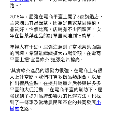
路。”
2018年，屈強在電商平臺上開了3家旗艦店，
主營湖北宜昌綠茶。因為是自家茶園種植，
品質好，性價比高，店鋪有不少回頭客，次
年在售茶葉產品的訂單量就達到15萬單。
年輕人有干勁，屈強注意到了當地茶葉面臨
的困境，希望能繼續擴大市場份額，在電商
平臺上把“宜昌綠茶”這張名片擦亮。
“其實綠茶產品的爆發力很強，在電商上有很
大上升空間。我們打算多做品類組合，以及
推出禮品盒裝，在提升銷量之后參與拼多多
平臺的大促活動。”在電商平臺的幫助下，屈
強找到了提升品牌影響力的具體方法，也找
到了一條惠及當地農民和茶企的共同發展
小
樹屋
之路。