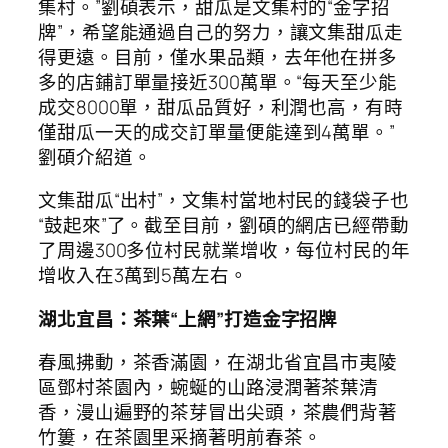
集村。”劉碩表示，甜瓜是文集村的“金字招
牌”，希望能通過自己的努力，讓文集甜瓜走
得更遠。目前，僅水果品類，去年他在拼多
多的店鋪訂單量接近300萬單。“每天至少能
成交8000單，甜瓜品質好，利潤也高，有時
僅甜瓜一天的成交訂單量便能達到4萬單。”
劉碩介紹道。
文集甜瓜“出村”，文集村當地村民的錢袋子也
“鼓起來”了。截至目前，劉碩的網店已經帶動
了周邊300多位村民就業增收，每位村民的年
增收入在3萬到5萬左右。
湖北宜昌：茶葉“上網”打造金字招牌
春風拂動，茶香滿園，在湖北省宜昌市夷陵
區鄧村茶園內，蜿蜒的山路浸潤著茶葉清
香，漫山遍野的茶芽冒出尖頭，茶農們背著
竹簍，在茶園里采摘著明前春茶。