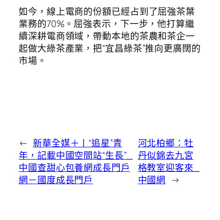
如今，線上電商的份額已經占到了屈強茶葉
業務的70%。屈強表示，下一步，他打算繼
續深耕電商領域，帶動本地的茶農和茶企一
起做大綠茶產業，把“宜昌綠茶”推向更廣闊的
市場。
←
新華全媒＋丨“追星”青
河北柏鄉：牡
年，記載中國空間站“生長”_
丹似錦去九宮
中國查甜心包養網成長門戶
格教室迎客來_
網－國度成長門戶
中國網
→