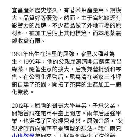
宜昌產茶歷史悠久，有著茶葉產量高、規模
大、品質好等優勢。然而，由于當地缺乏有
影響力的品牌，不少產品做了外地市場的原
材料，被加工后貼上其他標簽，而本地茶農
卻收益有限。
1991年出生在這里的屈強，家里以種茶為
生。1999年，他的父親屈萬清開店銷售宜昌
綠茶，隨著生意的擴大，后期兼營批發和零
售。在公司化運營后，屈萬清在老家三斗坪
鎮自建了茶園，開拓了茶葉的生產加工一體
化業務。
2012年，屈強的哥哥大學畢業，子承父業，
開始嘗試在電商平臺上開店。兩年后屈強畢
業，也選擇了回家經營茶葉。屈強介紹，“父
親當時有向電商平臺轉型的想法，我們兩兄
小班教學
弟回來，正好幫他探索了這條新