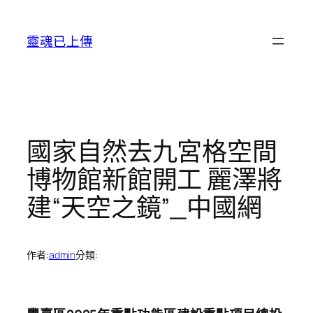
跳
至
靈魂已上傳
主
要
內
容
國家自然去九宮格空間
博物館新館開工 麗澤將
建“天空之鏡”_中國網
作者:
admin
分類: