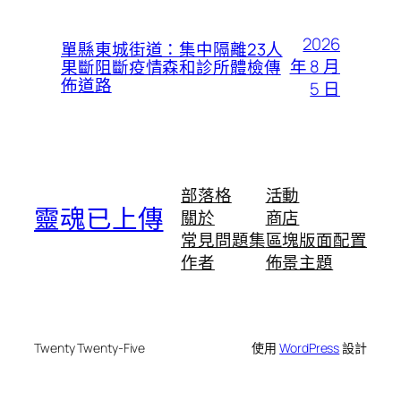
2026
單縣東城街道：集中隔離23人
年 8 月
果斷阻斷疫情森和診所體檢傳
佈道路
5 日
部落格
活動
靈魂已上傳
關於
商店
常見問題集
區塊版面配置
作者
佈景主題
Twenty Twenty-Five
使用
WordPress
設計