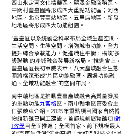
西山永定河文化精華區、麗澤金融商務區、
中關村豐臺園將形成四大重點功能區；河西
地區、北京豐臺站地區、五里店地區、新發
地地區將形成四大功能組團。
“豐臺區以系統觀念科學布局全域生產空間、
生活空間、生態空間，增強城市功能，全力
提升綜合承載能力，促進職住平衡，構筑‘多
級聯動’的產城融合發展新格局。”推進會上，
豐臺區區長初軍威表示，八大產城融合生態
圈將構筑形成“片區功能融匯、周邊功能融
通、全域功能融合”的空間布局。
南中軸地區是推動豐臺產城融合高質量發展
的重點功能
九宮格
區。南中軸地區管委會主
任張曉東介紹，2025年重點項目國家自然博
物館新館已開工建設，首都規劃展覽館項
1對
1教學
目全面推進；全國首家、線下規模最大
的“京東生活港”年內亮相；大紅門科技文化片