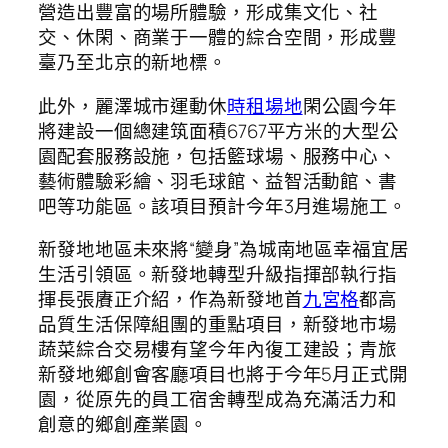
營造出豐富的場所體驗，形成集文化、社
交、休閑、商業于一體的綜合空間，形成豐
臺乃至北京的新地標。
此外，麗澤城市運動休
時租場地
閑公園今年
將建設一個總建筑面積6767平方米的大型公
園配套服務設施，包括籃球場、服務中心、
藝術體驗彩繪、羽毛球館、益智活動館、書
吧等功能區。該項目預計今年3月進場施工。
新發地地區未來將“變身”為城南地區幸福宜居
生活引領區。新發地轉型升級指揮部執行指
揮長張賡正介紹，作為新發地首
九宮格
都高
品質生活保障組團的重點項目，新發地市場
蔬菜綜合交易樓有望今年內復工建設；青旅
新發地鄉創會客廳項目也將于今年5月正式開
園，從原先的員工宿舍轉型成為充滿活力和
創意的鄉創產業園。