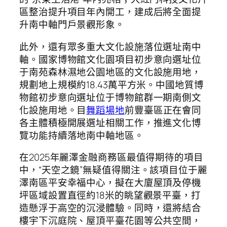
區整治提升項目年內開工，建成后將全面提
升南中軸門戶景觀形象。
此外，還有眾多重大文化設施落位選址南中
軸。國家博物館文化園項目初步意向選址位
于南苑森林濕地公園地區的文化設施用地，
規劃地上規模約18.43萬平方米。中國地質博
物館初步意向選址位于博物館群一期南側文
化設施用地。目
舞蹈場地
前豐臺區正在會同
各主體積極開展選址相關工作，推進文化博
覽功能持續落地南中軸地區。
在2025年麗澤金融商務區最值得期待的項目
中，“天空之鏡”無疑值得關注。該項目位于麗
澤南區平安幸福中心，擬在大廈屋頂及停機
坪區域設置直徑約18米的眺望觀景平臺，打
造懸浮于高空的沉浸體驗。同時，還將結合
樓宇下沉庭院、屋頂平臺花園等公共空間，