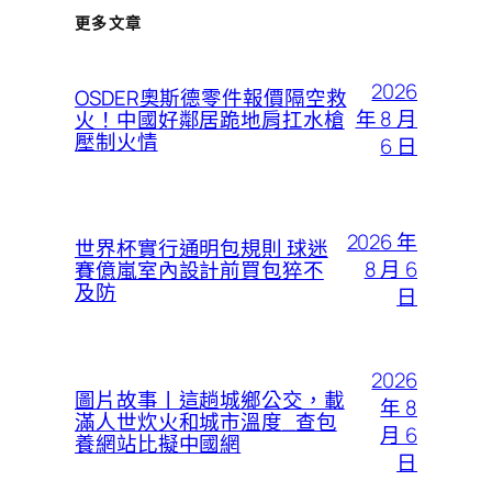
更多文章
2026
OSDER奧斯德零件報價隔空救
年 8 月
火！中國好鄰居跪地肩扛水槍
壓制火情
6 日
2026 年
世界杯實行通明包規則 球迷
8 月 6
賽億嵐室內設計前買包猝不
及防
日
2026
圖片故事丨這趟城鄉公交，載
年 8
滿人世炊火和城市溫度_查包
月 6
養網站比擬中國網
日