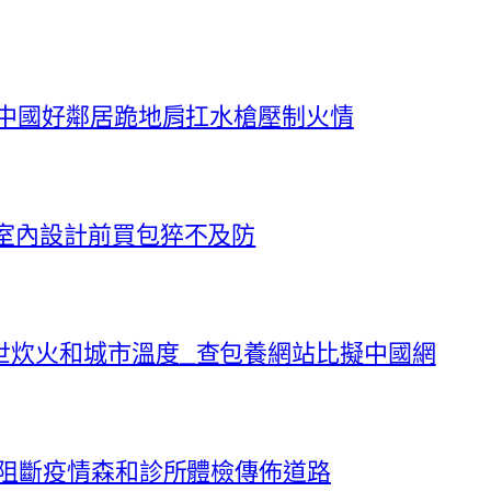
！中國好鄰居跪地肩扛水槍壓制火情
室內設計前買包猝不及防
世炊火和城市溫度_查包養網站比擬中國網
斷阻斷疫情森和診所體檢傳佈道路