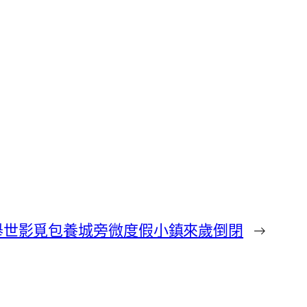
舉世影覓包養城旁微度假小鎮來歲倒閉
→