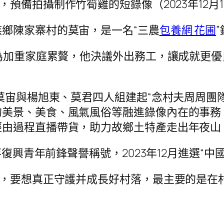
預備拍攝制作竹筍雞的短錄像（2023年12月1
鄉陳家寨村的莫宙，是一名“三農
包養網 花圃
，為加重家庭累贅，他決議外出務工，讓成就更優
。
，莫宙與楊旭東、莫君四人組建起“念村夫周周團
美景、美食、風氣風俗等融進錄像內在的事務。
由過程直播帶貨，助力故鄉土特產走出年夜山，
落復興青年前鋒聲譽稱號，2023年12月進選“中國
為，要想真正守護并成長好村落，最主要的是在