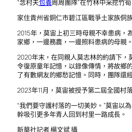
“念村夫
包養
周周團隊”在竹林中采挖竹筍，
家住貴州省銅仁市碧江區戰爭土家族侗族
2015年，莫宙上初三時母親不幸患病
家鄉，一邊務農，一邊照料患病的母親
2020年末，在同親人莫志林的約請下
令復原童年記憶，以錄像傳情，將故鄉的
了有數網友的鄉愁記憶。同時，團隊還經
2023年11月，莫宙被授予第二屆全國村
“我們要守護村落的一切美妙。”莫宙以
幹吸引更多年青人回到村里一路成長。
新華社記者 楊文斌 攝