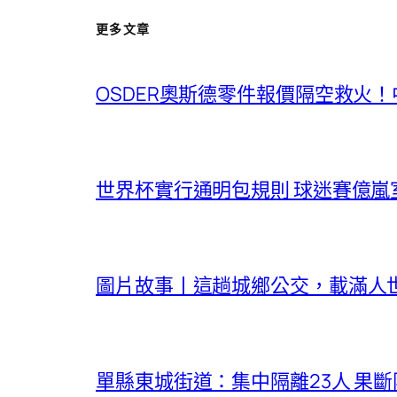
更多文章
OSDER奧斯德零件報價隔空救火
世界杯實行通明包規則 球迷賽億嵐
圖片故事丨這趟城鄉公交，載滿人
單縣東城街道：集中隔離23人 果