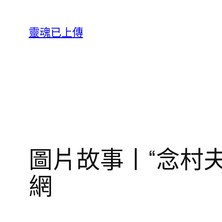
跳
至
靈魂已上傳
主
要
內
容
圖片故事丨“念村
網