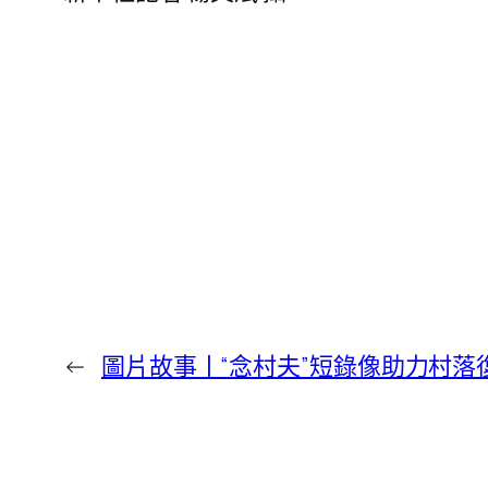
←
圖片故事丨“念村夫”短錄像助力村落