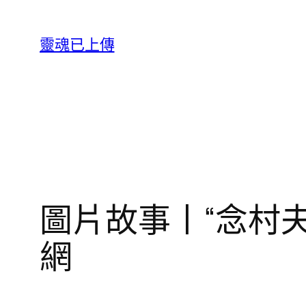
跳
至
靈魂已上傳
主
要
內
容
圖片故事丨“念村
網