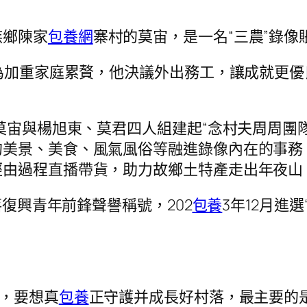
族鄉陳家
包養網
寨村的莫宙，是一名“三農”錄像
，為加重家庭累贅，他決議外出務工，讓成就更優
。
，莫宙與楊旭東、莫君四人組建起“念村夫周周團
美景、美食、風氣風俗等融進錄像內在的事務。
由過程直播帶貨，助力故鄉土特產走出年夜山，
落復興青年前鋒聲譽稱號，202
包養
3年12月進
為，要想真
包養
正守護并成長好村落，最主要的