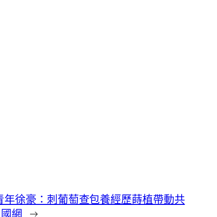
青年徐豪：刺葡萄查包養經歷蒔植帶動共
中國網
→