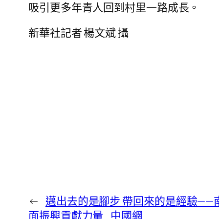
吸引更多年青人回到村里一路成長。
新華社記者 楊文斌 攝
←
邁出去的是腳步 帶回來的是經驗—
面振興貢獻力量_中國網