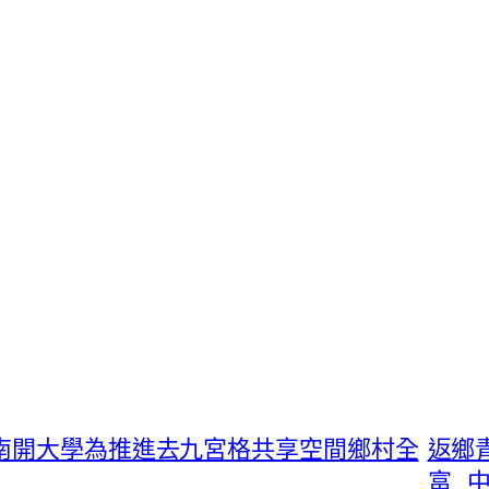
—南開大學為推進去九宮格共享空間鄉村全
返鄉
富_