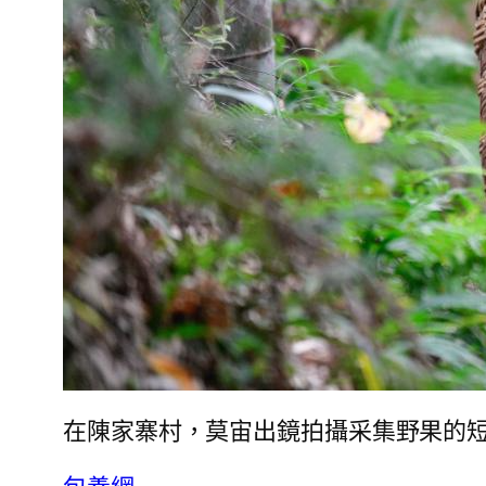
在陳家寨村，莫宙出鏡拍攝采集野果的短錄像