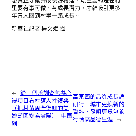
想真正守護并成長好村落，最主要的是在村
里要有事可做、有成長潛力，才幹吸引更多
年青人回到村里一路成長。
新華社記者 楊文斌 攝
←
從一個培訓查包養心
高東西的品質成長調
得項目看村落人才復興
研行｜城市更換新的
（把村落周全復興的美
資料，發明更覓包養
妙藍圖變為實際）_中國
行情高品德生涯
→
網