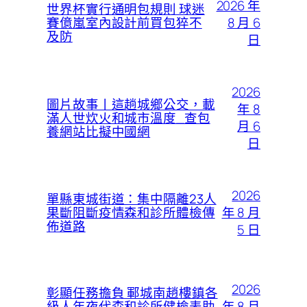
2026 年
世界杯實行通明包規則 球迷
8 月 6
賽億嵐室內設計前買包猝不
及防
日
2026
圖片故事丨這趟城鄉公交，載
年 8
滿人世炊火和城市溫度_查包
月 6
養網站比擬中國網
日
2026
單縣東城街道：集中隔離23人
年 8 月
果斷阻斷疫情森和診所體檢傳
佈道路
5 日
2026
彰顯任務擔負 鄆城南趙樓鎮各
年 8 月
級人年夜代森和診所健檢表助