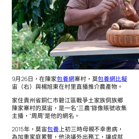
9月26日，在陳家
包養網
寨村，莫
包養網比擬
宙（右）與楊旭東在村里直播推介農產物。
家住貴州省銅仁市碧江區戰爭土家族侗族鄉
陳家寨村的莫宙，是一名“三農”錄像賬號收集
主播，“周周”是他的網名。
2015年，莫宙
包養
上初三時母親不幸患病，
為加重家庭累贅，他決議外出務工，讓成就