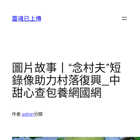
跳
至
靈魂已上傳
主
要
內
容
圖片故事丨“念村夫”短
錄像助力村落復興_中
甜心查包養網國網
作者:
admin
分類: