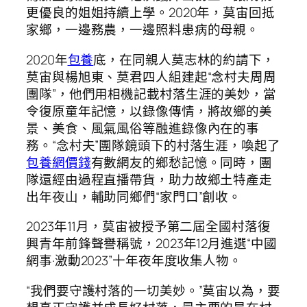
更優良的姐姐持續上學。2020年，莫宙回抵
家鄉，一邊務農，一邊照料患病的母親。
2020年
包養
底，在同親人莫志林的約請下，
莫宙與楊旭東、莫君四人組建起“念村夫周周
團隊”，他們用相機記載村落生涯的美妙，當
令復原童年記憶，以錄像傳情，將故鄉的美
景、美食、風氣風俗等融進錄像內在的事
務。“念村夫”團隊鏡頭下的村落生涯，喚起了
包養網價錢
有數網友的鄉愁記憶。同時，團
隊還經由過程直播帶貨，助力故鄉土特產走
出年夜山，輔助同鄉們“家門口”創收。
2023年11月，莫宙被授予第二屆全國村落復
興青年前鋒聲譽稱號，2023年12月進選“中國
網事·激動2023”十年夜年度收集人物。
“我們要守護村落的一切美妙。”莫宙以為，要