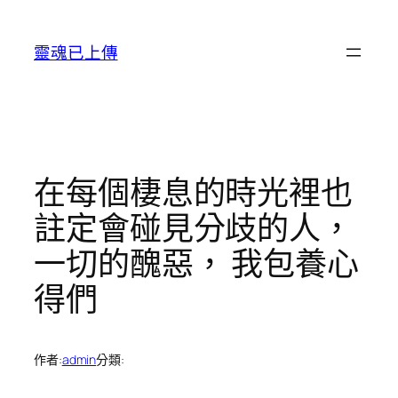
跳
至
靈魂已上傳
主
要
內
容
在每個棲息的時光裡也
註定會碰見分歧的人，
一切的醜惡， 我包養心
得們
作者:
admin
分類: