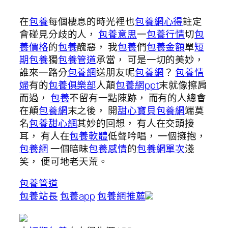
在
包養
每個棲息的時光裡也
包養網心得
註定
會碰見分歧的人，
包養意思
一
包養行情
切
包
養價格
的
包養
醜惡， 我
包養
們
包養金額
單
短
期包養
獨
包養管道
承當， 可是一切的美妙，
誰來一路分
包養網
送朋友呢
包養網
？
包養情
婦
有的
包養俱樂部
人顛
包養網ppt
末就像擦肩
而過，
包養
不留有一點陳跡， 而有的人總會
在顛
包養網
末之後， 開
甜心寶貝包養網
端莫
名
包養甜心網
其妙的回想， 有人在交頭接
耳， 有人在
包養軟體
低聲吟唱， 一個擁抱，
包養網
一個暗昧
包養感情
的
包養網單次
淺
笑， 便可地老天荒。
包養管道
包養站長
包養app
包養網推薦