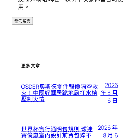
用。
更多文章
2026
OSDER奧斯德零件報價隔空救
年 8 月
火！中國好鄰居跪地肩扛水槍
壓制火情
6 日
2026 年
世界杯實行通明包規則 球迷
8 月 6
賽億嵐室內設計前買包猝不