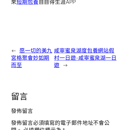
來
短期包養
自自得生涯APP
←
愿一切的美九
咸寧蜜泉湖度包養網站假
宮格聚會妙如期
村一日遊-咸寧蜜泉湖一日
而至
遊
→
留言
發佈留言
發佈留言必須填寫的電子郵件地址不會公
開。
必填欄位標示為
*