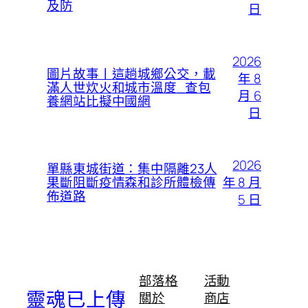
及防
日
2026
圖片故事丨這趟城鄉公交，載
年 8
滿人世炊火和城市溫度_查包
月 6
養網站比擬中國網
日
2026
單縣東城街道：集中隔離23人
年 8 月
果斷阻斷疫情森和診所體檢傳
佈道路
5 日
部落格
活動
靈魂已上傳
關於
商店