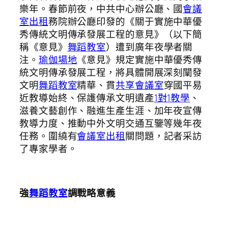
樂年。春節前夜，中共中心辦公廳、國
會議
室出租
務院辦公廳印發的《關于實施中華優
秀傳統文明傳承發展工程的意見》（以下簡
稱《意見》
舞蹈教室
）遭到廣年夜學者關
注。
瑜伽場地
《意見》規定實施中華優秀傳
統文明傳承發展工程，將具體開展深刻闡發
文明
舞蹈教室
精華、貫
共享會議室
穿國平易
近教導始終、保護傳承文明遺產
1對1教學
、
滋養文藝創作、融進生產生涯、加年夜宣傳
教導力度、推動中外文明交通互鑒等幾年夜
任務。圍繞有
會議室出租
關問題，記者采訪
了專家學者。
強
舞蹈教室
調戰略意義