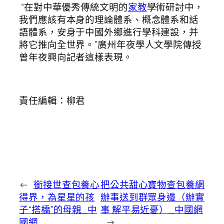
“在對中華優秀傳統文明的
家教
學術研討中，
我們應該有本身的理論體系、概念體系和話
語體系，安身于中國外鄉進行學科建設，并
將它推向全世界。”廣州年夜學人文學院傳授
曾年夜興向記者這樣表現。
責任編輯：柳君
←
銜接世查包養心
把公共甜心寶物查包養網
得界，為星星的孩
辦事送到群眾身邊（辦實
子“搭橋”的母親_中
事 解平易近憂）_中國網
國網
→