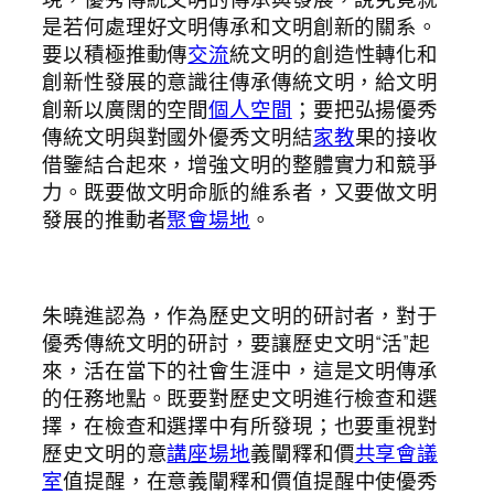
是若何處理好文明傳承和文明創新的關系。
要以積極推動傳
交流
統文明的創造性轉化和
創新性發展的意識往傳承傳統文明，給文明
創新以廣闊的空間
個人空間
；要把弘揚優秀
傳統文明與對國外優秀文明結
家教
果的接收
借鑒結合起來，增強文明的整體實力和競爭
力。既要做文明命脈的維系者，又要做文明
發展的推動者
聚會場地
。
朱曉進認為，作為歷史文明的研討者，對于
優秀傳統文明的研討，要讓歷史文明“活”起
來，活在當下的社會生涯中，這是文明傳承
的任務地點。既要對歷史文明進行檢查和選
擇，在檢查和選擇中有所發現；也要重視對
歷史文明的意
講座場地
義闡釋和價
共享會議
室
值提醒，在意義闡釋和價值提醒中使優秀