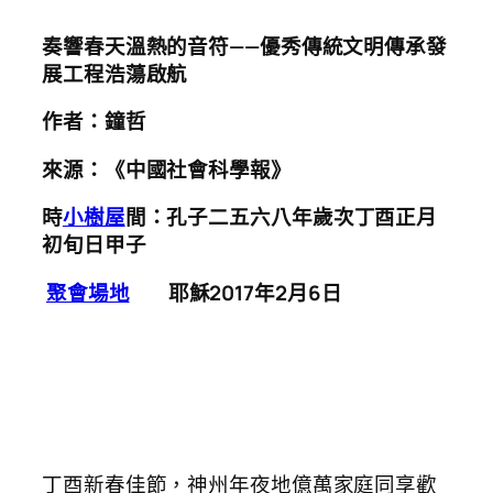
奏響春天溫熱的音符——優秀傳統文明傳承發
展工程浩蕩啟航
作者：鐘哲
來源：《中國社會科學報》
時
小樹屋
間：孔子二五六八年歲次丁酉正月
初旬日甲子
聚會場地
耶穌2017年2月6日
丁酉新春佳節，神州年夜地億萬家庭同享歡