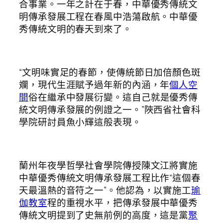
合事業。一年之計在于春，中華優秀傳統文
明傳承發展工程在春風中浩蕩啟航。中華優
秀傳統文明的春天到來了。
“文明味實足的春節，使傳統節日加倍顏色斑
斕，現代生涯賦予過年新的內涵，年
個人空
間
俗在繼承中發展衍變。這自己就是優秀傳
統文明傳承發展的例證之一。”陜西省社會科
學院研討員魚小輝這般表現。
蘭州年夜學哲學社會學院傳授陳文江將實施
中華優秀傳統文明傳承發展工程比作“這個春
天最溫熱的音符之一”。他認為，以實施工
瑜
伽教室
程的重視水平，把傳承發展中華優秀
傳統文明提到了史無前例的高度，這是黨
聚