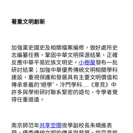
著重文明創新
加強黨史國史及相關檔案編修，做好處所史
志編纂任務，鞏固中華文明探源結果，正確
反應中華平易近族文明史，
小樹屋
發布一批
研討結果；加強中華優秀傳統文明相關學科
建設，重視保護和發展具有主要文明價值和
傳承意義的“絕學”、冷門學科……《意見》中
許多與學術研討聯系緊密的語句，令學者覺
得任重道遠。
南京師范年
共享空間
夜學副校長朱曉進表
現，優秀傳統文明的傳承與發展，說究竟就