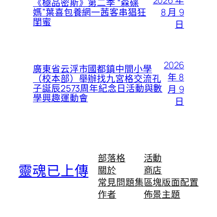
《極品密斯》第二季 “森碟
8 月 9
媽”葉喜包養網一茜客串猖狂
閨蜜
日
2026
廣東省云浮市國都鎮中間小學
年 8
（校本部）舉辦找九宮格交流孔
子誕辰2573周年紀念日活動與數
月 9
學興趣運動會
日
部落格
活動
靈魂已上傳
關於
商店
常見問題集
區塊版面配置
作者
佈景主題