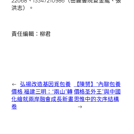
22068、13347210986（岳麓書院夏金龍、張
洪志）。
責任編輯：柳君
←
弘揚改造基因覓包養
【陳赟】“內聊包養
價格 福建三明：“兩山”轉
價格圣外王”與中國
化繪就兩岸融會成長新畫
思惟中的次序結構
卷
→