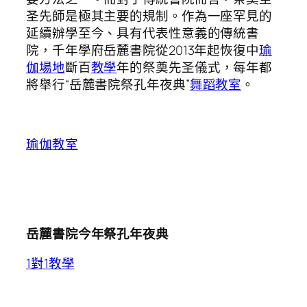
圣先師是極其主要的規制。作為一座罕見的
延續辦學至今、具有代表性意義的傳統書
院，千年學府岳麓書院從2013年起恢復中
瑜
伽場地
斷百
教學
年的祭奠先圣儀式，每年都
將舉行“岳麓書院祭孔年夜典”
舞蹈教室
。
瑜伽教室
岳麓書院今年祭孔年夜典
1對1教學