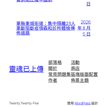
日
2026
單縣東城街道：集中隔離23人
年 8 月
果斷阻斷疫情森和診所體檢傳
佈道路
5 日
部落格
活動
靈魂已上傳
關於
商店
常見問題集
區塊版面配置
作者
佈景主題
Twenty Twenty-Five
使用
WordPress
設計