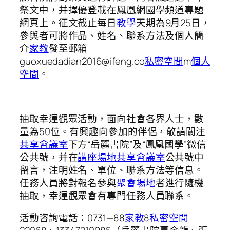
祭文中，并擇優登載在鳳凰網國學頻道專題
網頁上。征文截止每日
教學
天期為9月25日，
參與者可將作品、姓名、聯系方法及個人簡
介
家教
發至郵箱
guoxuedadian2016@ifeng.co
私密空間
m
個人
空間
。
抽取幸運觀眾活動，面向社會各界人士，數
量為50位。有興趣向參加的伴侶，敬請關注
共享會議室
下方“岳麓書院”及“鳳凰國學”微信
公共號，并在
講座場地
共享會議室
公共號中
留言，注明姓名、單位、聯系方法等信息。
任務人員將對報名參與
聚會場地
者進行隨機
抽取，幸運觀眾會有專門任務人員聯系。
活動咨詢電話：0731—88
家教
8
私密空間