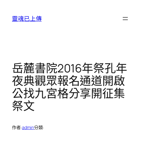
跳
至
靈魂已上傳
主
要
內
容
岳麓書院2016年祭孔年
夜典觀眾報名通道開啟
公找九宮格分享開征集
祭文
作者:
admin
分類: