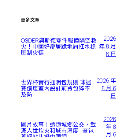
更多文章
2026
OSDER奧斯德零件報價隔空救
年 8 月
火！中國好鄰居跪地肩扛水槍
壓制火情
6 日
2026 年
世界杯實行通明包規則 球迷
8 月 6
賽億嵐室內設計前買包猝不
及防
日
2026
圖片故事丨這趟城鄉公交，載
年 8
滿人世炊火和城市溫度_查包
月 6
養網站比擬中國網