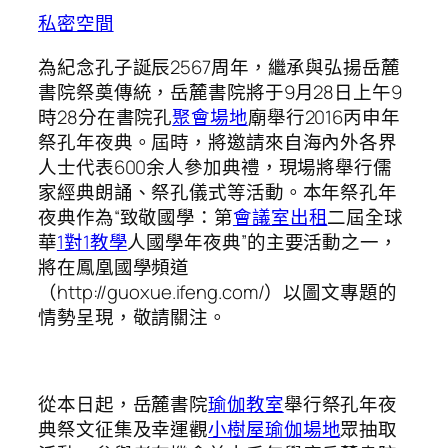
私密空間
為紀念孔子誕辰2567周年，繼承與弘揚岳麓
書院祭奠傳統，岳麓書院將于9月28日上午9
時28分在書院孔
聚會場地
廟舉行2016丙申年
祭孔年夜典。屆時，將邀請來自海內外各界
人士代表600余人參加典禮，現場將舉行儒
家經典朗誦、祭孔儀式等活動。本年祭孔年
夜典作為“致敬國學：第
會議室出租
二屆全球
華
1對1教學
人國學年夜典”的主要活動之一，
將在鳳凰國學頻道
（http://guoxue.ifeng.com/）以圖文專題的
情勢呈現，敬請關注。
從本日起，岳麓書院
瑜伽教室
舉行祭孔年夜
典祭文征集及幸運觀
小樹屋
瑜伽場地
眾抽取