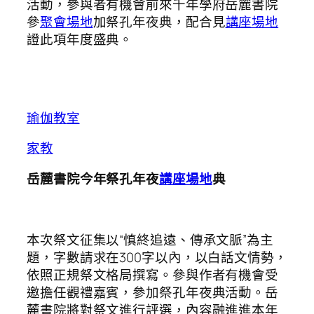
活動，參與者有機會前來千年學府岳麓書院
參
聚會場地
加祭孔年夜典，配合見
講座場地
證此項年度盛典。
瑜伽教室
家教
岳麓書院今年祭孔年夜
講座場地
典
本次祭文征集以“慎終追遠、傳承文脈”為主
題，字數請求在300字以內，以白話文情勢，
依照正規祭文格局撰寫。參與作者有機會受
邀擔任觀禮嘉賓，參加祭孔年夜典活動。岳
麓書院將對祭文進行評選，內容融進進本年