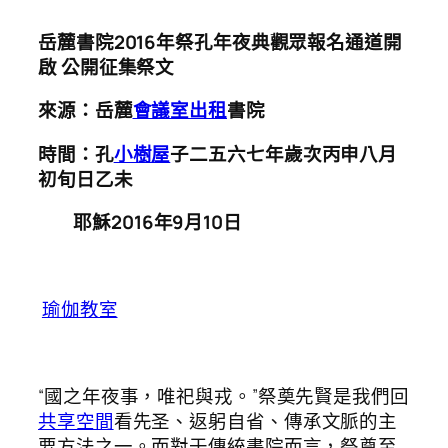
岳麓書院2016年祭孔年夜典觀眾報名通道開
啟 公開征集祭文
來源：岳麓
會議室出租
書院
時間：孔
小樹屋
子二五六七年歲次丙申八月
初旬日乙未
耶穌2016年9月10日
瑜伽教室
“國之年夜事，唯祀與戎。”祭奠先賢是我們回
共享空間
看先圣、返躬自省、傳承文脈的主
要方法之一。而對于傳統書院而言，祭奠至