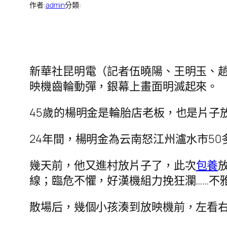
作者:
admin
分類:
新華社昆明電（記者伍曉陽、王明玉、趙
映機齒輪動彈，銀幕上畫面明滅起來。
45歲的楊明金是輪胎店老板，也是片子
24年間，楊明金為云南怒江州瀘水市50多
幾天前，他又進村放片子了，此次
包養
線；臨危不懼，好漢機組力挽狂瀾……不
散場后，幾個小孩湊到放映機前，左看右