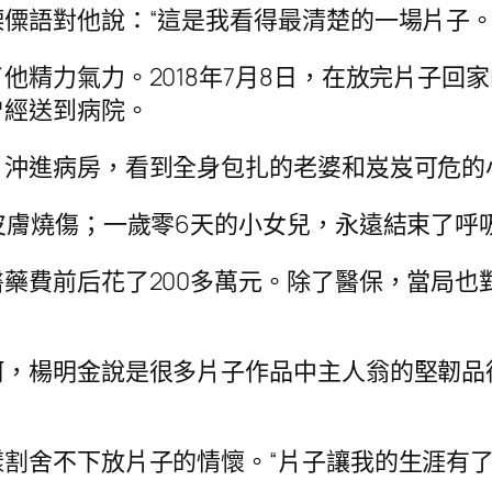
僳語對他說：“這是我看得最清楚的一場片子。
他精力氣力。2018年7月8日，在放完片子回
曾經送到病院。
。沖進病房，看到全身包扎的老婆和岌岌可危的
皮膚燒傷；一歲零6天的小女兒，永遠結束了呼吸
藥費前后花了200多萬元。除了醫保，當局也
，楊明金說是很多片子作品中主人翁的堅韌品
割舍不下放片子的情懷。“片子讓我的生涯有了