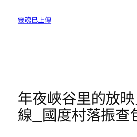
跳
至
靈魂已上傳
主
要
內
容
年夜峽谷里的放映
線_國度村落振查