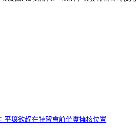
析：平壤欲趕在特習會前坐實擁核位置