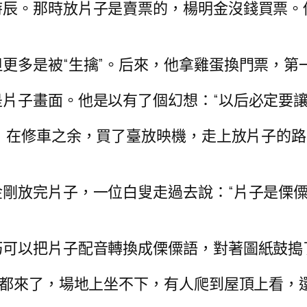
時辰。那時放片子是賣票的，楊明金沒錢買票。
更多是被“生擒”。后來，他拿雞蛋換門票，第
片子畫面。他是以有了個幻想：“以后必定要讓
，在修車之余，買了臺放映機，走上放片子的路
剛放完片子，一位白叟走過去說：“片子是傈僳
巧可以把片子配音轉換成傈僳語，對著圖紙鼓搗
小都來了，場地上坐不下，有人爬到屋頂上看，