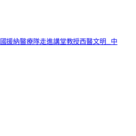
國援納醫療隊走進講堂教授西醫文明_中