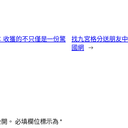
團：收獲的不只僅是一份驚
找九宮格分送朋友中
國網
→
公開。
必填欄位標示為
*