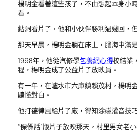
楊明金看著這些孩子，不由想起本身小
看。
鉆洞看片子，他和小伙伴勝利過幾回，但
那天早晨，楊明金躺在床上，腦海中滿是
1998年，他從汽修學
包養網心得
校結業
程，楊明金成了公益片子放映員。
有一年，在瀘水市六庫鎮賴茂村，楊明金
聽懂對白。
他打德律風給片子廠，得知涂磁灌音技
“傈僳話”版片子放映那天，村里男女老