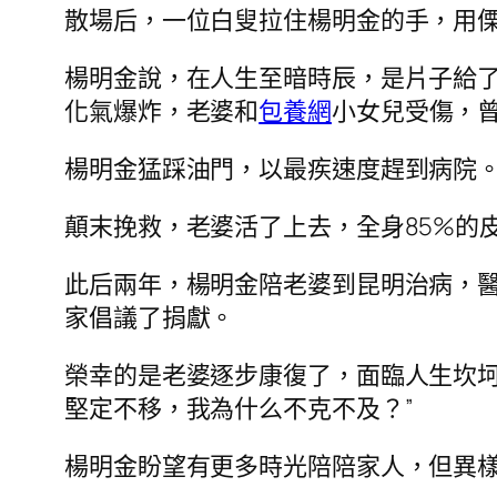
散場后，一位白叟拉住楊明金的手，用傈
楊明金說，在人生至暗時辰，是片子給了
化氣爆炸，老婆和
包養網
小女兒受傷，
楊明金猛踩油門，以最疾速度趕到病院
顛末挽救，老婆活了上去，全身85%的
此后兩年，楊明金陪老婆到昆明治病，醫
家倡議了捐獻。
榮幸的是老婆逐步康復了，面臨人生坎坷
堅定不移，我為什么不克不及？”
楊明金盼望有更多時光陪陪家人，但異樣