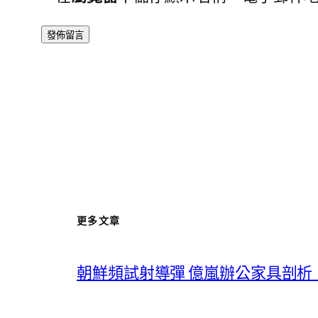
更多文章
朝鮮頻試射導彈 億嵐辦公家具剖