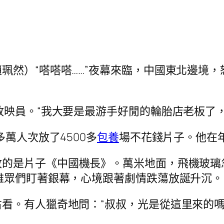
珮然）“嗒嗒嗒……”夜幕來臨，中國東北邊境
放映員。“我大要是最游手好閒的輪胎店老板了
萬人次放了4500多
包養
場不花錢片子。他在
放的是片子《中國機長》。萬米地面，飛機玻璃
雅眾們盯著銀幕，心境跟著劇情跌蕩放誕升沉。
看。有人獵奇地問：“叔叔，光是從這里來的嗎