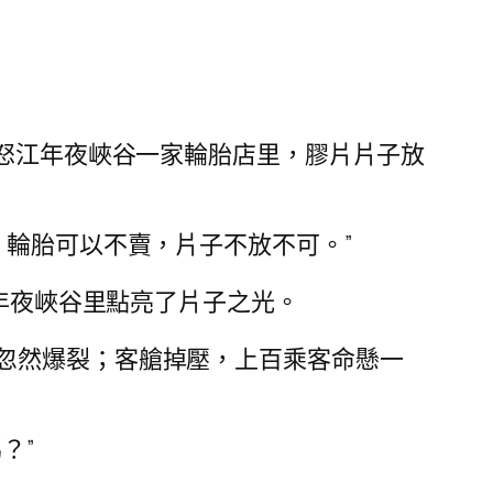
，怒江年夜峽谷一家輪胎店里，膠片片子放
，輪胎可以不賣，片子不放不可。”
年夜峽谷里點亮了片子之光。
忽然爆裂；客艙掉壓，上百乘客命懸一
？”