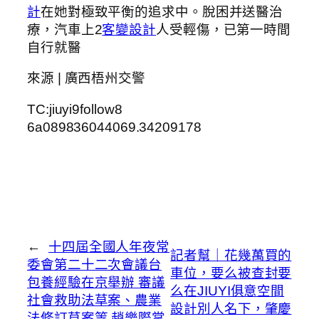
計
在她對極致平衡的追求中。脫困并送醫治
療，汽車上2
客變設計
人受輕傷，已第一時間
自行就醫
來源 | 廣西梧州交警
TC:jiuyi9follow8
6a089836044069.34209178
←
十四屆全國人年夜常
記者幫｜花幾萬買的
委會第二十二次會議台
車位，要么被查封要
包養經驗在京舉辦 審議
么在JIUYI俱意空間
社會救助法草案、農業
設計別人名下，肇慶
法修訂草案等 趙樂際掌