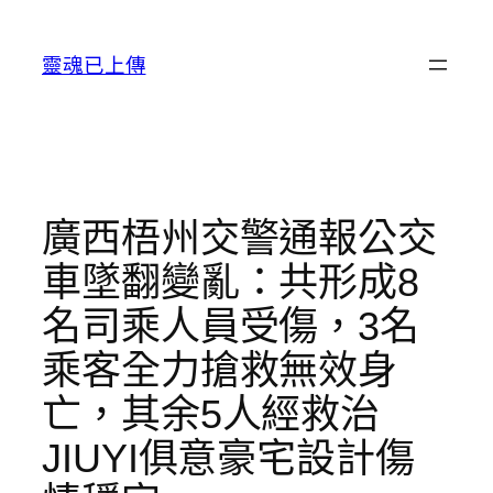
跳
至
靈魂已上傳
主
要
內
容
廣西梧州交警通報公交
車墜翻變亂：共形成8
名司乘人員受傷，3名
乘客全力搶救無效身
亡，其余5人經救治
JIUYI俱意豪宅設計傷