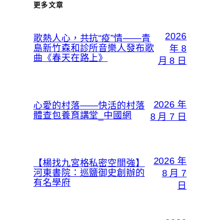
更多文章
2026
歌熱人心，共抗“疫”情——青
島新竹森和診所音樂人發布歌
年 8
曲《春天在路上》
月 8 日
2026 年
心愛的村落——快活的村落
體查包養育講堂_中國網
8 月 7 日
2026 年
【楊找九宮格私密空間強】
河東書院：巡鹽御史創辦的
8 月 7
有名學府
日