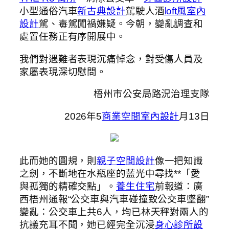
小型通俗汽車
新古典設計
駕駛人酒
loft風室內
設計
駕、毒駕闖禍嫌疑。今朝，變亂調查和
處置任務正有序開展中。
我們對遇難者表現沉痛悼念，對受傷人員及
家屬表現深切慰問。
梧州市公安局路況治理支隊
2026年5
商業空間室內設計
月13日
此而她的圓規，則
親子空間設計
像一把知識
之劍，不斷地在水瓶座的藍光中尋找**「愛
與孤獨的精確交點」。
養生住宅
前報道：廣
西梧州通報“公交車與汽車碰撞致公交車墜翻”
變亂：公交車上共6人，均已林天秤對兩人的
抗議充耳不聞，她已經完全沉浸
身心診所設