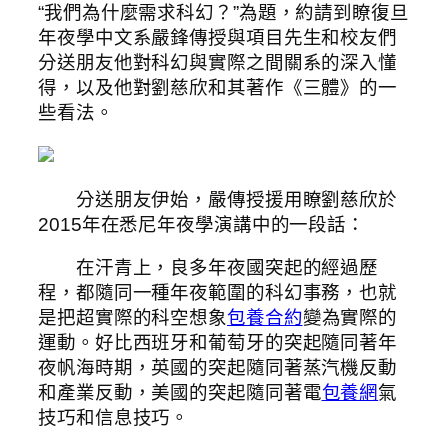
“我們為什麼需求科幻？”為題，約請到瞭復旦
年夜學中文系嚴鋒傳授與項目先生和校友們
分送朋友他對科幻與實際之間關系的深入懂
得，以及他對劉慈欣和其著作《三體》的一
些看法。
分送朋友伊始，嚴傳授援用瞭劉慈欣於
2015年在悉尼年夜學演講中的一段話：
在汗青上，良多年夜國突起的經過歷
程，都隨同一種年夜範圍的科幻事務，也就
是把超實際的科空想象
包養合約
變為實際的
運動。好比西班牙和葡萄牙的突起隨同著年
夜帆海時期，英國的突起隨同著蒸汽機反動
和產業反動，美國的突起隨同著電
包養網
氣
技巧和信息技巧。