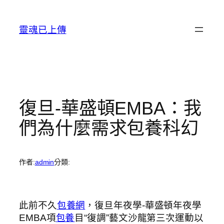
跳
至
靈魂已上傳
主
要
內
容
復旦-華盛頓EMBA：我
們為什麼需求包養科幻
作者:
admin
分類:
此前不久
包養網
，復旦年夜學-華盛頓年夜學
EMBA項
包養
目“復調”藝文沙龍第三次運動以