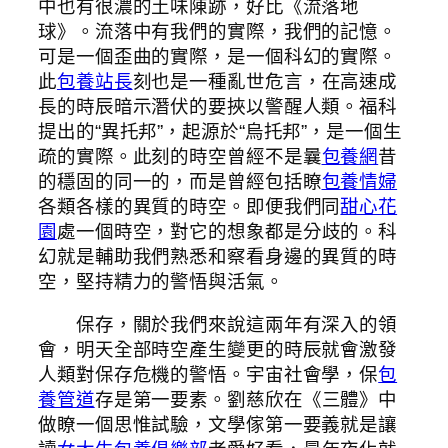
中也有很濃的土味陳跡，好比《流落地
球》。流落中有我們的實際，我們的記憶。
可是一個歪曲的實際，是一個科幻的實際。
此
包養站長
刻也是一種亂世危言，在高速成
長的時辰暗示潛伏的要挾以警醒人類。福科
提出的“異托邦”，起源於“烏托邦”，是一個生
疏的實際。此刻的時空曾經不是曩
包養網
昔
的穩固的同一的，而是曾經包括瞭
包養情婦
各類各樣的異質的時空。即便我們同
甜心花
園
處一個時空，對它的想象都是分歧的。科
幻就是輔助我們熟悉和察看身邊的異質的時
空，堅持精力的警悟與活氣。
保存，關於我們來說這兩年有深入的領
會，明天全部時空產生變更的時辰就會激發
人類對保存危機的警悟。宇宙社會學，保
包
養管道
存是第一要素。劉慈欣在《三體》中
做瞭一個思惟試驗，文學傢第一要義就是讓