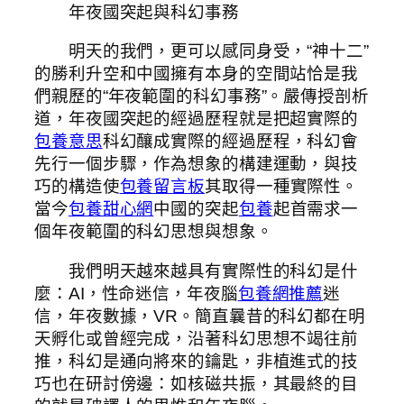
年夜國突起與科幻事務
明天的我們，更可以感同身受，“神十二”
的勝利升空和中國擁有本身的空間站恰是我
們親歷的“年夜範圍的科幻事務”。嚴傳授剖析
道，年夜國突起的經過歷程就是把超實際的
包養意思
科幻釀成實際的經過歷程，科幻會
先行一個步驟，作為想象的構建運動，與技
巧的構造使
包養留言板
其取得一種實際性。
當今
包養甜心網
中國的突起
包養
起首需求一
個年夜範圍的科幻思想與想象。
我們明天越來越具有實際性的科幻是什
麼：AI，性命迷信，年夜腦
包養網推薦
迷
信，年夜數據，VR。簡直曩昔的科幻都在明
天孵化或曾經完成，沿著科幻思想不竭往前
推，科幻是通向將來的鑰匙，非植進式的技
巧也在研討傍邊：如核磁共振，其最終的目