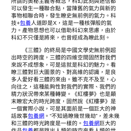
所謂的奧秘主義等概念，科幻此刻與迷信都
可以發生一種聯合點，當陳舊的氣力與新的
事物相聯合時，發生瞭史無前例的氣力。科
技+
包養
人道即是X，這是一種核彈般的氣
力。產物思想也可以借助科幻來思慮，由於
科幻不只僅是將來，也曾經成為瞭此刻。
《三體》的終局是中國文學史無前例超
出時空的跨度，三體的四維空間固然對我們
來說不成想象，可是這就是科幻的魅力。看
瞭三體對巨大圖景的、對高維的認識，是良
多人愛好看三體的來由。雖不克不及至，心
向往之，這種能夠性對我們的實際、我們的
精力狀況帶來某種轉變。《紅樓夢》也是顛
末瞭宏大的時光跨度，固然說《紅樓夢》是
一個實際小說，可是其面前是一個巨大的神
話故事
包養網
。“不知過瞭幾世幾劫”，差未幾
和三體的時光跨度是一樣的。
包養網
巨大的
作品
包養
都是跳出人類的時空來看人類的世