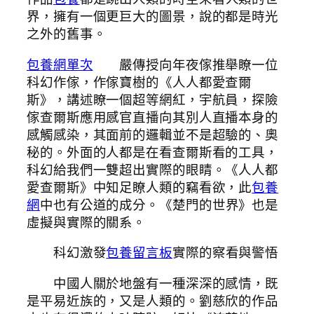
界，擁有一個更巨大的圖景，說的都是時光
之外的舊事。
包養網單次
嚴傳授向年夜傢推舉瞭一位
科幻作傢，作傢寶樹的《人人都愛查爾
斯》，講述瞭一個超等網紅，宇航員，探險
傢查爾斯應用感官直播向其別人直播本身的
感觸感染，其面前的邏輯並不是超驗的、奧
秘的。外面的人都是在看查爾斯看的工具，
科幻給我們一雙超出實際的眼睛。《人人都
愛查爾斯》中知足瞭人類的竊看欲，此
包養
網
中也有公道的成分。《楚門的世界》也是
虛擬與實際的關系。
科幻激發
包養留言板
實際的察看與警悟
中國人關於地盤有一種深深的感情，既
是平易近族的，又是人類的。劉慈欣的作品