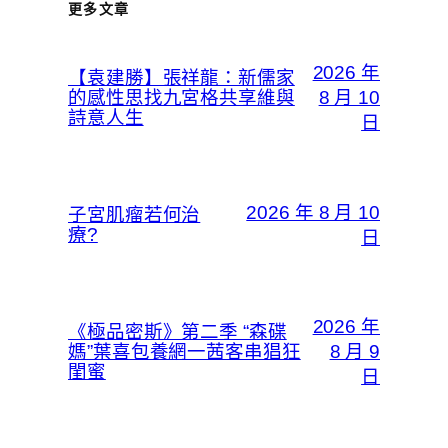
更多文章
2026 年
【袁建勝】張祥龍：新儒家
的感性思找九宮格共享維與
8 月 10
詩意人生
日
2026 年 8 月 10
子宮肌瘤若何治
療?
日
2026 年
《極品密斯》第二季 “森碟
媽”葉喜包養網一茜客串猖狂
8 月 9
閨蜜
日