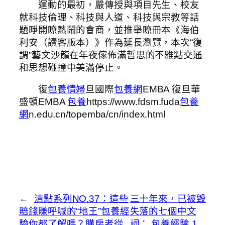
運動的最初，嚴傳授與項目先生、校友
就科技倫理、科技與人道、科技與宗教等話
題睜開瞭熱鬧的會商，並推舉瞭冊本《海伯
利安（讀客版本）》作為延長瀏覽，本次“復
調”藝文沙龍在年夜傢佈滿哲思的不雅點交通
和思想碰撞中美滿停止。
復
包養情婦
旦國際
包養網
EMBA 復旦華
盛頓EMBA
包養
https://www.fdsm.fuda
包養
網
n.edu.cn/topemba/cn/index.html
←
清點系列NO.37：這些
三十年來，已被毀
賠錢賺呼喊的“地王”包養經
失落的七個中文
驗你都了解嗎？購房者從
詞： 包養經驗 1.