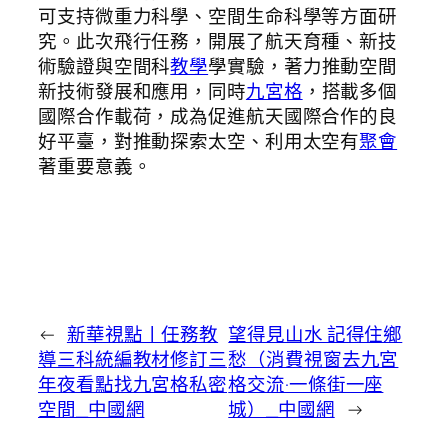
可支持微重力科學、空間生命科學等方面研
究。此次飛行任務，開展了航天育種、新技
術驗證與空間科
教學
學實驗，著力推動空間
新技術發展和應用，同時
九宮格
，搭載多個
國際合作載荷，成為促進航天國際合作的良
好平臺，對推動探索太空、利用太空有
聚會
著重要意義。
←
新華視點丨任務教
望得見山水 記得住鄉
導三科統編教材修訂三
愁（消費視窗去九宮
年夜看點找九宮格私密
格交流·一條街一座
空間_中國網
城）_中國網
→