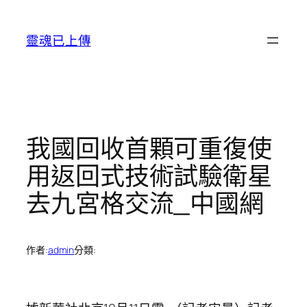
跳
至
靈魂已上傳
主
要
內
容
我國回收首顆可重復使
用返回式技術試驗衛星
去九宮格交流_中國網
作者:
admin
分類: