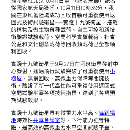
據新華社北京10月11日電 （記者宋晨）記者
從國家航天局獲悉，10月11日10時39分，我
國在東風著陸場成功回收首顆可重復使用返
回式技術試驗衛星——實踐十九號衛星，搭載
的植物及微生物育種載荷、自主可控和新技
術驗證試驗載荷、空間科學實驗載荷、社會
公益和文化創意載荷等回收類載荷已全部順
利回收。
實踐十九號衛星于9月27日在酒泉衛星發射中
心發射，通過飛行試驗突破了可重復使用
小
樹屋
、無損回收、高微重力保障等關鍵技
術，驗證了新一代高性能可重復使用返回式
空間試驗平臺各項技術指標，達到了各項預
期試驗效果。
實踐十九號衛星具有微重力水平高、
舞蹈場
地
時效性
共享會議室
好、下行能力強等特
點，是高效的高微重力水平空間試驗平臺，