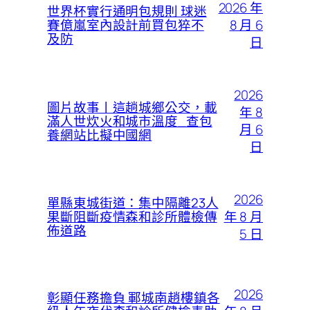
2026 年
世界杯實行通明包規則 球迷
8 月 6
賽億嵐室內設計前買包猝不
及防
日
2026
圖片故事丨這趟城鄉公交，載
年 8
滿人世炊火和城市溫度_查包
月 6
養網站比擬中國網
日
2026
單縣東城街道：集中隔離23人
年 8 月
果斷阻斷疫情森和診所體檢傳
佈道路
5 日
2026
彰顯任務擔負 鄆城南趙樓鎮各