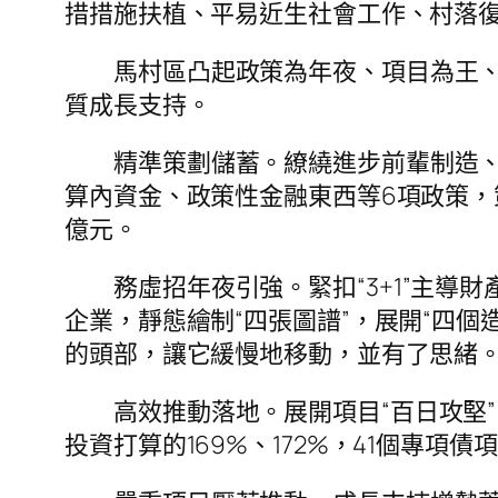
措措施扶植、平易近生社會工作、村落復
馬村區凸起政策為年夜、項目為王
質成長支持。
精準策劃儲蓄。繚繞進步前輩制造
算內資金、政策性金融東西等6項政策，
億元。
務虛招年夜引強。緊扣“3+1”主
企業，靜態繪制“四張圖譜”，展開“四
的頭部，讓它緩慢地移動，並有了思緒。全
高效推動落地。展開項目“百日攻堅
投資打算的169%、172%，41個專項