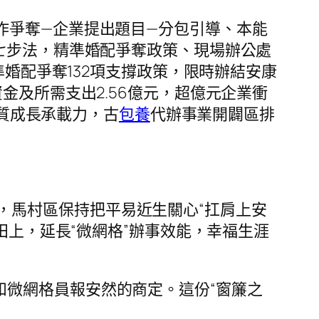
作爭奪—企業提出題目—分包引導、本能
七步法，精準婚配爭奪政策、現場辦公處
準婚配爭奪132項支撐政策，限時辦結安康
金及所需支出2.56億元，超億元企業衝
品質成長承載力，古
包養
代辦事業開闢區排
，馬村區保持把平易近生關心“扛肩上安
田上，延長“微網格”辦事效能，幸福生涯
和微網格員報安然的商定。這份“窗簾之