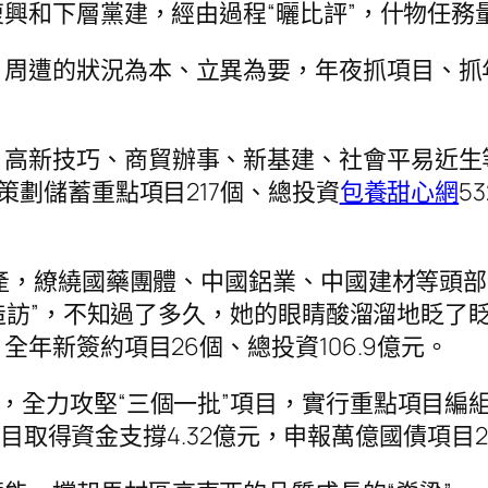
興和下層黨建，經由過程“曬比評”，什物任務
、周遭的狀況為本、立異為要，年夜抓項目、抓
、高新技巧、商貿辦事、新基建、社會平易近生
策劃儲蓄重點項目217個、總投資
包養甜心網
5
導財產，繚繞國藥團體、中國鋁業、中國建材等頭
個造訪”，不知過了多久，她的眼睛酸溜溜地眨了
年新簽約項目26個、總投資106.9億元。
”，全力攻堅“三個一批”項目，實行重點項目編
債項目取得資金支撐4.32億元，申報萬億國債項目