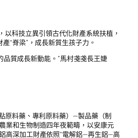
，以科技立異引領古代化財產系統扶植，
產“脊梁”，成長新質生孩子力。
東西的品質成長新動能。”馬村戔戔長王婕
特點原料藥、專利原料藥）—製品藥（制
物農業和生物制造四年夜範疇，以安康元
鋁高深加工財產依照“電解鋁—再生鋁—高