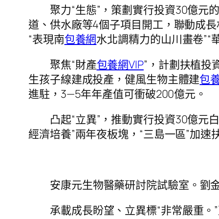
聚力“生態”，策劃實行投資30億元的
道、供水廠等4個子項目開工，聯動成長
“表現南
包養網
水北調精力的山川畫卷”“
聚焦“財產
包養網VIP
”，計劃扶植投
生孩子線建成投產，健風生物主體建
包
進駐，3—5年年產值可衝破200億元。
凸起“立異”，推動實行投資30億
經濟培養”兩年夜板塊，“三島一區”加速
安康元生物醫藥研討院試驗室。劉金
承載成長盼望、立異標“非常嚴重。