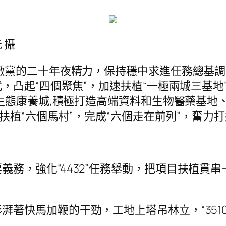
 攝
貫徹黨的二十年夜精力，保持穩中求進任務總基
，凸起“四個聚焦”，加速扶植“一極兩城三基地
生態康養城,積極打造高端資料和生物醫藥基地
扶植“六個馬村”，完成“六個走在前列”，奮
義務，強化“4432”任務舉動，把項目扶植貫
湃著快馬加鞭的干勁，工地上塔吊林立，“351