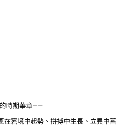
的時期華章——
馬村區在窘境中起勢、拼搏中生長、立異中蓄