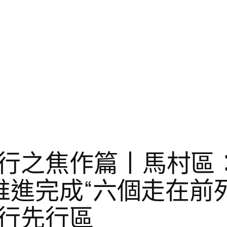
行之焦作篇丨馬村區
推進完成“六個走在前
行先行區