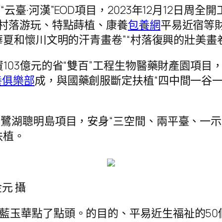
“云臺·河漢”EOD項目，2023年12月12日
村落游玩、特點蒔植、康養
包養網
平易近宿等
華夏和懷川文明的汗青畫卷”“村落復興的壯美畫
資103億元的省“雙百”工程生物醫藥財產園項目
養俱樂部
成，與國藥創服斷定扶植“四中間一谷一
元白鷺湖聰明島項目，安身“三空間、兩平臺、一
扶植。
元 攝
”藍玉華點了點頭。的目的、平易近生福祉的5