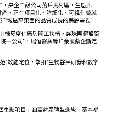
周全開工，央企三級公司落戶馬村區，生態廊
財產，正在項目化、詳細化、可視化繪就
卷”“城區高東西的品質成長的美麗畫卷”。
，11棟尺度化廠房開工扶植，麗珠團體醫藥
院一公司”，瑞恒醫藥等10余家藥企斷定
示范”效能定位，緊扣“生物醫藥研發和數字
0個重點項目，涵蓋財產轉型進級、基本舉