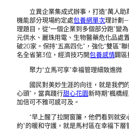
立異企業集成式辦事，打造“萬人助
機能部分現場約定處
包養網單次
理計劃
理題目，從“一個企業到多個部分跑”變為
元供水、麗珠用電、生物醫藥危化品處置
破20家。保持“五高四化”，強化“雙區
名全省第3位，經濟技巧開
包養感情
闢區
聚力“立馬可享”幸福管理細致進微
國民對美妙生涯的向往，就是我們
心頭”，當真踐行
甜心花園
新時期“楓橋經
加倍可不雅可感可及。
“早上醒了拉開窗簾，他們看到就安
約”的暖和守護，就是馬村區在幸福下層