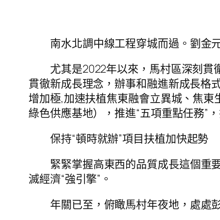
南水北調中線工程穿城而過。劉金元
尤其是2022年以來，馬村區深刻
貫徹新成長理念，辦事和融進新成長格式
增加極,加速扶植焦東融會立異城、焦東
綠色供應基地），推進“五項重點任務”，
保持“頓時就辦”項目扶植加快起勢
緊緊掌握高東西的品質成長這個重要
滅經濟“強引擎”。
年關已至，俯瞰馬村年夜地，處處彭