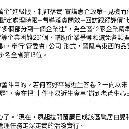
萬企”進級版，制訂落實“宣講惠企政策—見機而
—斷定處理時限—督導落實問效—回訪跟蹤評價”
“多個部分到一個企業往”，為全區42家企業精
等企業困難231個，輔助企業爭奪和減免各類資
”聯動，奉行“管委會+公司”形式，晉陞高東西的
排名全省第13位。
的奮斗目的。若何答好平易近生答卷？一向以來
歷”，實在把“十件平易近生實事”辦到老蒼生心
心了。”現在，夙起拉開窗簾已成該區煢居白叟
管理任務走深走實的活潑實行。