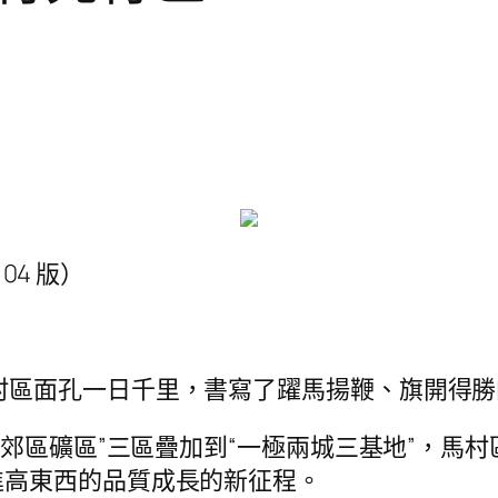
 04 版）
村區面孔一日千里，書寫了躍馬揚鞭、旗開得勝
農區郊區礦區”三區疊加到“一極兩城三基地”，
進高東西的品質成長的新征程。