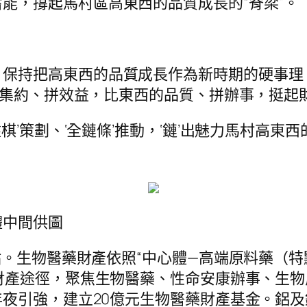
能，撐起馬村區高東西的品質成長的“脊梁”。
，保持把高東西的品質成長作為新時期的硬事理
比集約、拼效益，比東西的品質、拼辦事，挺起財
盤棋’策劃、‘全鏈條’推動，‘鏈’出魅力馬村高
體中間供圖
重點。生物醫藥財產依照“中心體—高端原料藥（
財產途徑，聚焦生物醫藥、性命安康辦事、生
夜引強，建立20億元生物醫藥財產基金。鋁及