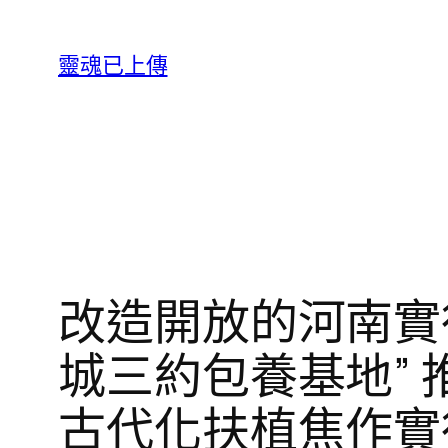
跳
至
靈魂已上傳
主
要
內
容
改造開放的河南實
城三約包養基地” 
古代化扶植焦作實