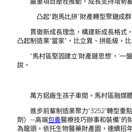
嚴重項目壓茬推動，成長支持增勢蓄
凸起“跑馬比拼”財產轉型聚鏈成群
貫徹新成長理念，構建新成長格式
凸起制造業“當家”，比立異、拼能級，
“馬村區堅固建立‘財產鏈思想’，‘一
說。
萬方鋁廠生孩子車間。馬村區融媒
進步前輩制造業聚力“3252”轉型
劑）—高端
包養
醫療技巧辦事和裝備”的
為龍頭，依托生物醫藥財產園，連續招年