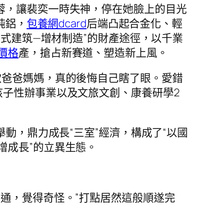
蓉，讓裴奕一時失神，停在她臉上的目光
純鋁，
包養網dcard
后端凸起合金化、輕
式建筑—增材制造”的財產途徑，以千業
價格
產，搶占新賽道、塑造新上風。
歡爸爸媽媽，真的後悔自己瞎了眼。愛錯
孩子性辦事業以及文旅文創、康養研學2
舉動，鼎力成長“三室”經濟，構成了“以國
增成長”的立異生態。
通，覺得奇怪。”打點居然這般順遂完