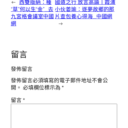
←
西雙版納：種
國道之行 放言高論丨霞浦
“草”何以生“金”_去
小伙姜瑜：逐夢故鄉的那
九宮格會議室中國
片查包養心得海_中國網
網
→
留言
發佈留言
發佈留言必須填寫的電子郵件地址不會公
開。
必填欄位標示為
*
留言
*