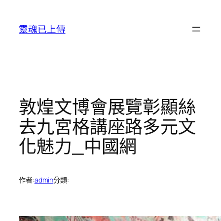
跳
至
靈魂已上傳
主
要
內
容
敦煌文博會展覽彰顯絲
去九宮格講座路多元文
化魅力_中國網
作者:
admin
分類: