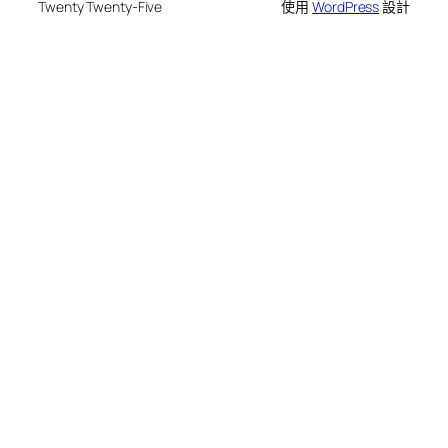
Twenty Twenty-Five
使用
WordPress
設計