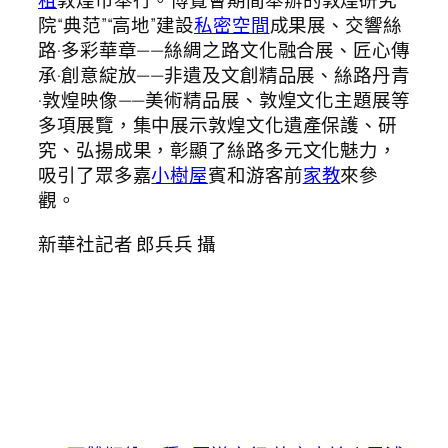
租
敦煌市舉行。博覽會期間舉辦的敦煌研究
院“典范”“高地”建設
私密空間
成果展、交響絲
路·多彩華章——絲綢之路文化融合展、匠心傳
承·創意綻放——非遺及文創精品展、絲路丹青
·敦煌映像——美術精品展、敦煌文化主題展等
多項展覽，集中展示敦煌文化遺產保護、研
究、弘揚成果，彰顯了絲路多元文化魅力，
吸引了眾多嘉
小樹屋
賓和游客前
家教
來參
觀。
新華社記者 郎兵兵 攝