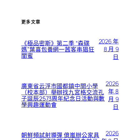
更多文章
2026 年
《極品密斯》第二季 “森碟
8 月 9
媽”葉喜包養網一茜客串猖狂
閨蜜
日
2026
廣東省云浮市國都鎮中間小學
年 8
（校本部）舉辦找九宮格交流孔
子誕辰2573周年紀念日活動與數
月 9
學興趣運動會
日
2026
朝鮮頻試射導彈 億嵐辦公家具