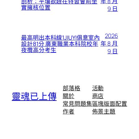
年 8 月
剖析：平壤欲趕在特習會前坐
實擁核位置
9 日
2026
最高明出本科線1JIUYI俱意室內
年 8 月
設計81分 廣東職業本科院校年
夜攬高分考生
9 日
部落格
活動
靈魂已上傳
關於
商店
常見問題集
區塊版面配置
作者
佈景主題