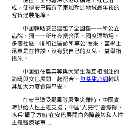
現在，圣約翰深水港改擴建工程已落
成，使得安巴擁有了東加勒比地域最年夜的
客貨混裝船埠。
中國輔助安巴建起了全國獨一一所公立
病院、獨一一所年夜黌舍園、國度運動場、
多個社區中間和社區診所等公“看來，藍學士
還真是在推諉，沒有娶自己的女兒。”益舉措
措施。
中國還在農業等與大眾生涯互相關注的
範疇與安巴展開一起配合，
包養甜心網
輔助
其加大力度食糧平安。
在安巴遭受颶風等嚴重災難時，中國實
時供給人性主義支援；中國“光亮行”醫療隊、
水兵“戰爭方船”在安巴展開白內障義診和人性
主義醫療辦事……