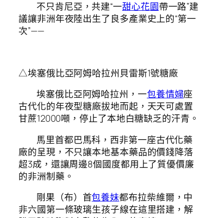
不只肯尼亞，共建“一
甜心花園
帶一路”建
議讓非洲年夜陸出生了良多產業史上的“第一
次”——
△埃塞俄比亞阿姆哈拉州貝雷斯1號糖廠
埃塞俄比亞阿姆哈拉州，一
包養情婦
座
古代化的年夜型糖廠拔地而起，天天可處置
甘蔗12000噸，停止了本地白糖缺乏的汗青。
馬里首都巴馬科，西非第一座古代化藥
廠的呈現，不只讓本地基本藥品的價錢降落
超3成，還讓周邊8個國度都用上了質優價廉
的非洲制藥。
剛果（布）首
包養妹
都布拉柴維爾，中
非六國第一條玻璃生孩子線在這里搭建，解