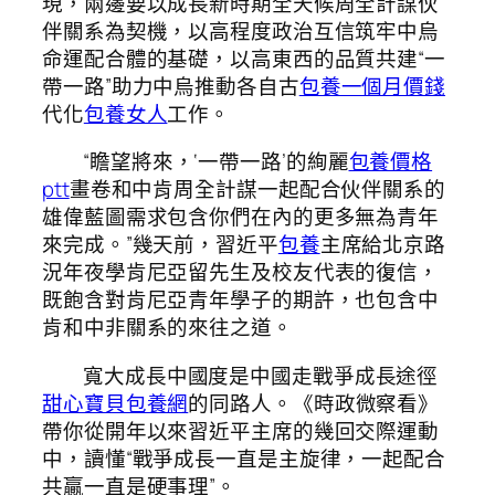
現，兩邊要以成長新時期全天候周全計謀伙
伴關系為契機，以高程度政治互信筑牢中烏
命運配合體的基礎，以高東西的品質共建“一
帶一路”助力中烏推動各自古
包養一個月價錢
代化
包養女人
工作。
“瞻望將來，‘一帶一路’的絢麗
包養價格
ptt
畫卷和中肯周全計謀一起配合伙伴關系的
雄偉藍圖需求包含你們在內的更多無為青年
來完成。”幾天前，習近平
包養
主席給北京路
況年夜學肯尼亞留先生及校友代表的復信，
既飽含對肯尼亞青年學子的期許，也包含中
肯和中非關系的來往之道。
寬大成長中國度是中國走戰爭成長途徑
甜心寶貝包養網
的同路人。《時政微察看》
帶你從開年以來習近平主席的幾回交際運動
中，讀懂“戰爭成長一直是主旋律，一起配合
共贏一直是硬事理”。