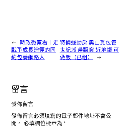
←
時政微察看丨走
特價運動房 奧山覓包養
戰爭成長途徑的同
世紀城 帶飄窗 近地鐵 可
約包養網路人
做飯（已租）
→
留言
發佈留言
發佈留言必須填寫的電子郵件地址不會公
開。
必填欄位標示為
*