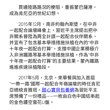
買通陸路路況的梗阻，重振蒙巴薩港，
成為肯尼亞的世紀幻想。
2015年12月，南非約翰內斯堡。在中非
一起配合論壇峰會上，習近平主席提出把中
非關系晉陞為周全計謀一起配合伙伴關系，
并宣布了包含基本舉措措施扶植在內的“中非
十年夜一起配合打算”，支撐中國企業積極介
入非洲鐵路等基本舉措措施扶植。作為“中非
十年夜一起配合打算”的主要結果，蒙內鐵路
進進疾速扶植階段。
2017年5月，北京。來華餐與加入首屆
“一帶一路”國際一起配合岑嶺論壇的時任肯尼
亞總統肯雅塔，
甜心寶貝包養網
為習近平主
席預備了一份禮品——一枚由白色中國結串起
的金色鏤空窗花U盤。