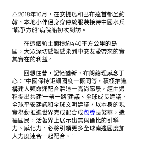
△2018年10月，在安提瓜和巴布達首都圣約
翰，本地小伴侶身穿傳統服裝接待中國水兵
“戰爭方船”病院船初次到訪。
在這個領土面積約440平方公里的島
國，大眾深切感觸感染到中安友愛帶來的實
其實在的利益。
回想往昔，記憶猶新，布朗總理感念于
心：“中國保持鉅細國度一概同等，積極推進
構建人類命運配合體這一高尚愿景，經由過
程提出共建‘一帶一路’建議、全球成長建議、
全球平安建議和全球文明建議，以本身的現
實舉動推進世界完成配合成
包養
長繁華，造
福國民，活著界上展示出無與倫比的引導
力、感化力，必將引領更多全球南邊國度加
大力度連合一起配合。”