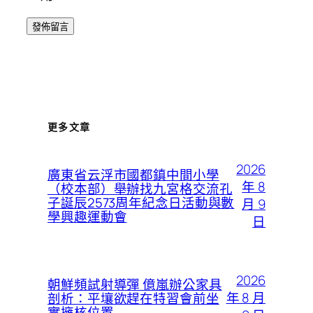
更多文章
2026
廣東省云浮市國都鎮中間小學
年 8
（校本部）舉辦找九宮格交流孔
子誕辰2573周年紀念日活動與數
月 9
學興趣運動會
日
2026
朝鮮頻試射導彈 億嵐辦公家具
年 8 月
剖析：平壤欲趕在特習會前坐
實擁核位置