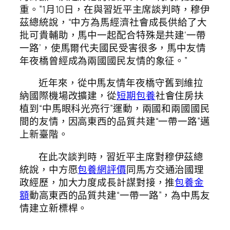
重。”1月10日，在與習近平主席談判時，穆伊
茲總統說，“中方為馬經濟社會成長供給了大
批可貴輔助，馬中一起配合特殊是共建‘一帶
一路’，使馬爾代夫國民受害很多，馬中友情
年夜橋曾經成為兩國國民友情的象征。”
近年來，從中馬友情年夜橋守舊到維拉
納國際機場改擴建，從
短期包養
社會住房扶
植到“中馬眼科光亮行”運動，兩國和兩國國民
間的友情，因高東西的品質共建“一帶一路”邁
上新臺階。
在此次談判時，習近平主席對穆伊茲總
統說，中方愿
包養網評價
同馬方交通治國理
政經歷，加大力度成長計謀對接，推
包養金
額
動高東西的品質共建“一帶一路”，為中馬友
情建立新標桿。