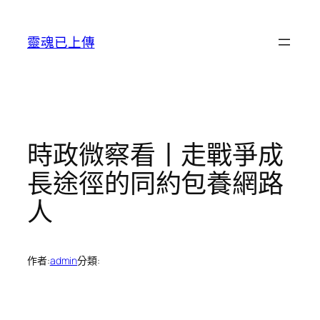
跳
至
靈魂已上傳
主
要
內
容
時政微察看丨走戰爭成
長途徑的同約包養網路
人
作者:
admin
分類: