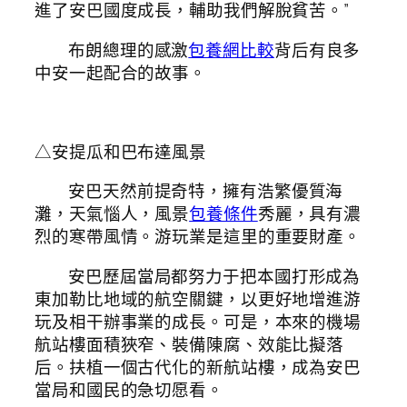
進了安巴國度成長，輔助我們解脫貧苦。”
布朗總理的感激
包養網比較
背后有良多
中安一起配合的故事。
△安提瓜和巴布達風景
安巴天然前提奇特，擁有浩繁優質海
灘，天氣惱人，風景
包養條件
秀麗，具有濃
烈的寒帶風情。游玩業是這里的重要財產。
安巴歷屆當局都努力于把本國打形成為
東加勒比地域的航空關鍵，以更好地增進游
玩及相干辦事業的成長。可是，本來的機場
航站樓面積狹窄、裝備陳腐、效能比擬落
后。扶植一個古代化的新航站樓，成為安巴
當局和國民的急切愿看。