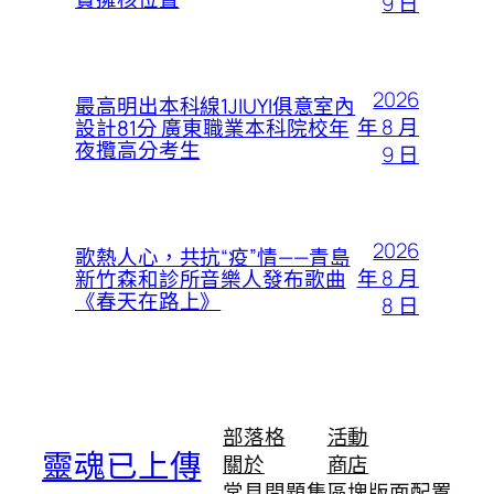
9 日
2026
最高明出本科線1JIUYI俱意室內
年 8 月
設計81分 廣東職業本科院校年
夜攬高分考生
9 日
2026
歌熱人心，共抗“疫”情——青島
年 8 月
新竹森和診所音樂人發布歌曲
《春天在路上》
8 日
部落格
活動
靈魂已上傳
關於
商店
常見問題集
區塊版面配置