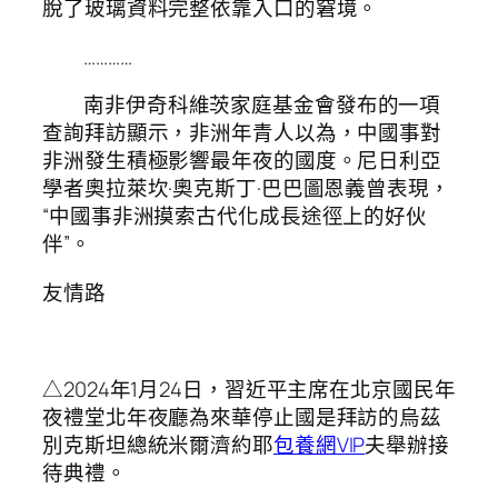
脫了玻璃資料完整依靠入口的窘境。
…………
南非伊奇科維茨家庭基金會發布的一項
查詢拜訪顯示，非洲年青人以為，中國事對
非洲發生積極影響最年夜的國度。尼日利亞
學者奧拉萊坎·奧克斯丁·巴巴圖恩義曾表現，
“中國事非洲摸索古代化成長途徑上的好伙
伴”。
友情路
△2024年1月24日，習近平主席在北京國民年
夜禮堂北年夜廳為來華停止國是拜訪的烏茲
別克斯坦總統米爾濟約耶
包養網VIP
夫舉辦接
待典禮。