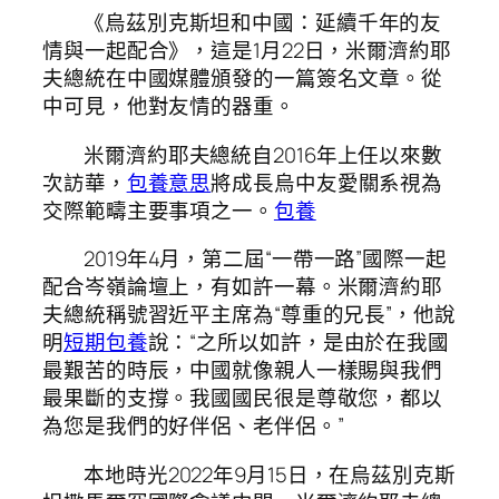
《烏茲別克斯坦和中國：延續千年的友
情與一起配合》，這是1月22日，米爾濟約耶
夫總統在中國媒體頒發的一篇簽名文章。從
中可見，他對友情的器重。
米爾濟約耶夫總統自2016年上任以來數
次訪華，
包養意思
將成長烏中友愛關系視為
交際範疇主要事項之一。
包養
2019年4月，第二屆“一帶一路”國際一起
配合岑嶺論壇上，有如許一幕。米爾濟約耶
夫總統稱號習近平主席為“尊重的兄長”，他說
明
短期包養
說：“之所以如許，是由於在我國
最艱苦的時辰，中國就像親人一樣賜與我們
最果斷的支撐。我國國民很是尊敬您，都以
為您是我們的好伴侶、老伴侶。”
本地時光2022年9月15日，在烏茲別克斯