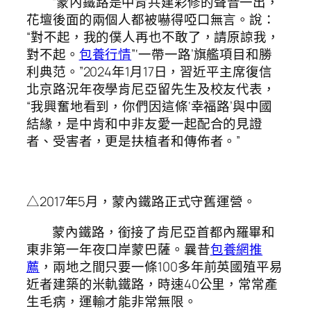
“蒙內鐵路是中肯共建彩修的聲音一出，
花壇後面的兩個人都被嚇得啞口無言。說：
“對不起，我的僕人再也不敢了，請原諒我，
對不起。
包養行情
”‘一帶一路’旗艦項目和勝
利典范。”2024年1月17日，習近平主席復信
北京路況年夜學肯尼亞留先生及校友代表，
“我興奮地看到，你們因這條‘幸福路’與中國
結緣，是中肯和中非友愛一起配合的見證
者、受害者，更是扶植者和傳佈者。”
△2017年5月，蒙內鐵路正式守舊運營。
蒙內鐵路，銜接了肯尼亞首都內羅畢和
東非第一年夜口岸蒙巴薩。曩昔
包養網推
薦
，兩地之間只要一條100多年前英國殖平易
近者建築的米軌鐵路，時速40公里，常常產
生毛病，運輸才能非常無限。