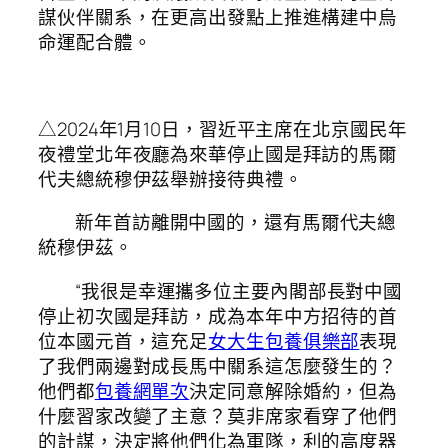
謀伙伴關系，在更高出發點上推進構建中烏
命運配合體。
△2024年1月10日，習近平主席在北京國民年
夜禮堂北年夜廳為來華停止國是拜訪的馬爾
代夫總統穆伊茲舉辦接待典禮。
新年首訪離開中國的，還有馬爾代夫總
統穆伊茲。
“我很是幸運攜多位主要內閣部長對中國
停止初次國是拜訪，成為本年中方招待的首
位本國元首，這充足
女大生包養俱樂部
表現
了我們兩邊對成長馬中關系這怎麼發生的？
他們都
包養網單次
決定同意解除婚約，但為
什麼習家改變了主意？莫非席家看穿了他們
的計謀，決定將他們化為軍隊，利的高度器