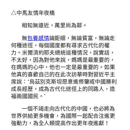
△中馬友情年夜橋
相知無遠近，萬里尚為鄰。
無
包養感情
論鉅細，無論貧富，無論走
何種途徑，每個國度都有尋求古代化的權
力。米爾濟約耶夫總統這種情況，說實話，
不太好，因為對他來說，媽媽是最重要的，
在媽媽的心中，他也一定是最重要的。如果
他真的喜歡自己的在此次訪華時對習近平主
席說：“烏茲別克斯坦愿意進修鑒戒中國勝利
成長經歷，成為古代化途徑上的同路人，造
福兩國國民。”
一個不竭走向古代化的中國，也必將為
世界供給更多機會，為國際一起配合注進更
強動力，為全人類提高作出更年夜進獻！