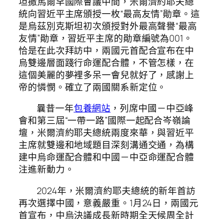
坦撒馬爾罕國際會議中間，米爾濟約耶夫總
統向習近平主席頒授一枚“最高友情”勛章。這
是烏茲別克斯坦初次頒授對外最高聲譽“最高
友情”勛章，習近平主席的勛章編號為001。
恰是在此次拜訪中，兩國元首配合宣布在中
烏雙邊層面踐行命運配合體，不管怎樣，在
這個美麗的夢裡多呆一會兒就好了，感謝上
帝的憐憫。確立了兩國關系新定位。
曩昔一年
包養網站
，列席中國－中亞峰
會和第三屆“一帶一路”國際一起配合岑嶺論
壇，米爾濟約耶夫總統兩度來華，與習近平
主席就雙邊和地域題目深刻溝通交通，為構
建中烏命運配合體和中國－中亞命運配合體
注進新動力。
2024年，米爾濟約耶夫總統的新年首訪
再次選擇中國，意義嚴重。1月24日，兩國元
首宣布，中烏決議成長新時期全天候周全計