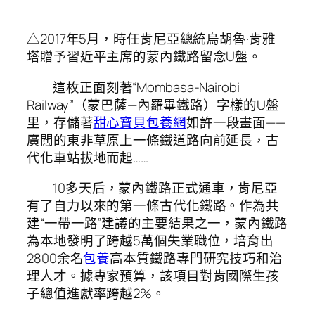
△2017年5月，時任肯尼亞總統烏胡魯·肯雅
塔贈予習近平主席的蒙內鐵路留念U盤。
這枚正面刻著“Mombasa-Nairobi
Railway”（蒙巴薩—內羅畢鐵路）字樣的U盤
里，存儲著
甜心寶貝包養網
如許一段畫面——
廣闊的東非草原上一條鐵道路向前延長，古
代化車站拔地而起……
10多天后，蒙內鐵路正式通車，肯尼亞
有了自力以來的第一條古代化鐵路。作為共
建“一帶一路”建議的主要結果之一，蒙內鐵路
為本地發明了跨越5萬個失業職位，培育出
2800余名
包養
高本質鐵路專門研究技巧和治
理人才。據專家預算，該項目對肯國際生孩
子總值進獻率跨越2%。