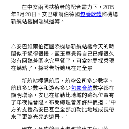
在中安兩國扶植者的配合盡力下，2015
年8月20日，安巴維爾伯德國
包養軟體
際機場
新航站樓開端試運轉。
△安巴維爾伯德國際機場新航站樓今天的時
間似乎過得很慢。藍玉華覺得自己已經很久
沒有回聽芳園吃完早餐了，可當她問採秀現
在幾點了，採秀告訴她現在是全景
新航站樓通航后，航空公司多少數字、
航班多少數字和游客多少
包養合約
數字都在
顯明增添，安巴在加勒比地域的路況位置有
了年夜幅晉陞。布朗總理曾如許評價道：“中
方的支援為安巴甚至全部加勒比地域成長帶
來了更為光亮的遠景。”