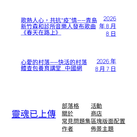
2026
歌熱人心，共抗“疫”情——青島
年 8 月
新竹森和診所音樂人發布歌曲
《春天在路上》
8 日
2026 年
心愛的村落——快活的村落
體查包養育講堂_中國網
8 月 7 日
部落格
活動
靈魂已上傳
關於
商店
常見問題集
區塊版面配置
作者
佈景主題