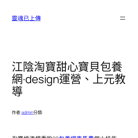
跳
至
靈魂已上傳
主
要
內
容
江陰淘寶甜心寶貝包養
網·design運營、上元教
導
作者:
admin
分類: