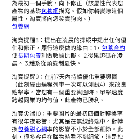
為最初一個手腕，向下修正（該屬性代表您
產物的基礎
包養網
描寫。假如你轉變瞭這個
屬性，淘寶將向您發賣狗肉。）
包養網
淘寶提醒8：提出在凌晨的操縱中提出任何優
化和修正，履行這麼做的緣由：1，
包養合約
便
長期包養
利做數據比擬。 2.後果起碼在凌
晨。 3.體系從頭錄制最快。
淘寶提醒9：在前7天內持續優化重要輿圖
（此刻經由過程列車一次可以測試4）來改良
點擊率。當您有一個重要輿圖時，單擊速度
跨越同業的均勻值，此產物已勝利。
淘寶尖端10：重要圖片的最初四個對轉換率
有很年夜影響，尤其是在無線終端中。對轉
換
包養甜心網
率的影響不小於全部細節。此
刻，很多客戶在購物時看不到細節，這是您