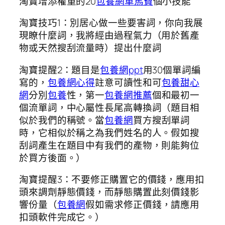
淘寶增添權重的20
包養網車馬費
個小技能
淘寶技巧1：別居心做一些要害詞，你向我展
現瞭什麼詞，我將經由過程氣力（用於舊產
物或天然搜刮流量時）提出什麼詞
淘寶提醒2：題目是
包養網ppt
用30個單詞編
寫的，
包養網心得
註意可讀性和可
包養甜心
網
分別
包養
性，第一
包養網推薦
個和最初一
個流單詞，中心屬性長尾高轉換詞（題目相
似於我們的稱號。當
包養網
買方搜刮單詞
時，它相似於稱之為我們姓名的人。假如搜
刮詞產生在題目中有我們的產物，則能夠位
於買方後面。）
淘寶提醒3：不要修正購置它的價錢，應用扣
頭來調劑靜態價錢，而靜態購置此刻價錢影
響份量（
包養網
假如需求修正價錢，請應用
扣頭軟件完成它。）