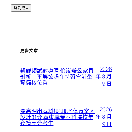
更多文章
2026
朝鮮頻試射導彈 億嵐辦公家具
年 8 月
剖析：平壤欲趕在特習會前坐
實擁核位置
9 日
2026
最高明出本科線1JIUYI俱意室內
年 8 月
設計81分 廣東職業本科院校年
夜攬高分考生
9 日