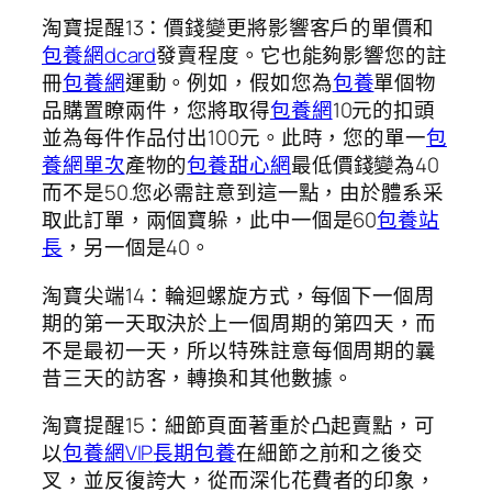
淘寶提醒13：價錢變更將影響客戶的單價和
包養網dcard
發賣程度。它也能夠影響您的註
冊
包養網
運動。例如，假如您為
包養
單個物
品購置瞭兩件，您將取得
包養網
10元的扣頭
並為每件作品付出100元。此時，您的單一
包
養網單次
產物的
包養甜心網
最低價錢變為40
而不是50.您必需註意到這一點，由於體系采
取此訂單，兩個寶躲，此中一個是60
包養站
長
，另一個是40。
淘寶尖端14：輪迴螺旋方式，每個下一個周
期的第一天取決於上一個周期的第四天，而
不是最初一天，所以特殊註意每個周期的曩
昔三天的訪客，轉換和其他數據。
淘寶提醒15：細節頁面著重於凸起賣點，可
以
包養網VIP
長期包養
在細節之前和之後交
叉，並反復誇大，從而深化花費者的印象，