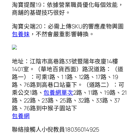
淘寶提醒19：依據營業職員優化每個效能，
商舖的基礎技巧很好。
淘寶尖端20：必需上傳SKU的響應產物輿圖
包養妹
，不然會嚴重影響轉換。
地址：江陰市高巷路33號暨陽年夜廈14樓
1401室。（華地百貨西面）路況道路：（道
路一）：可乘1路、1 1路、12路、17路、19
路、76路到高巷口站臺下。（道路二）：可
乘公交1路、
包養網單次
2路、11路、19路、21
路、22路、23路、25路、32路、33路、37
路、76路到中猴子園站下
包養網
聯絡接觸人小倪教員18036014925