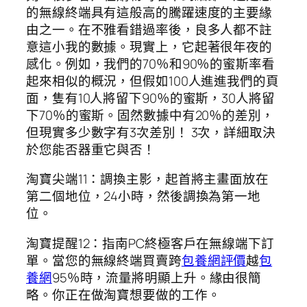
的無線終端具有這般高的騰躍速度的主要緣
由之一。在不雅看錯過率後，良多人都不註
意這小我的數據。現實上，它起著很年夜的
感化。例如，我們的70％和90％的蜜斯率看
起來相似的概況，但假如100人進進我們的頁
面，隻有10人將留下90％的蜜斯，30人將留
下70％的蜜斯。固然數據中有20％的差別，
但現實多少數字有3次差別！ 3次，詳細取決
於您能否器重它與否！
淘寶尖端11：調換主影，起首將主畫面放在
第二個地位，24小時，然後調換為第一地
位。
淘寶提醒12：指南PC終極客戶在無線端下訂
單。當您的無線終端買賣跨
包養網評價
越
包
養網
95％時，流量將明顯上升。緣由很簡
略。你正在做淘寶想要做的工作。