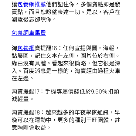
讓
包養網推薦
他們記住你。多個賣點即是發
賣點，而且您盼望表達一切。是以，客戶在
瀏覽後忘卻瞭你。
包養網車馬費
淘
包養網
寶提醒16：任何宣揚輿圖，海報，
鉆展圖，記住文本在左側，圖片位於右側。
緣由沒有具體。看起來很簡略，但它很是深
入。百度消息是一樣的，淘寶經由過程火車
在左邊。
淘寶提醒17：手機專屬價錢低於9.50％扣頭
減輕量。
淘寶提醒18：越來越多的年夜學傢通訊，早
晚可以在運動中，更多的種別王旺團體，註
意陶剛會收益。