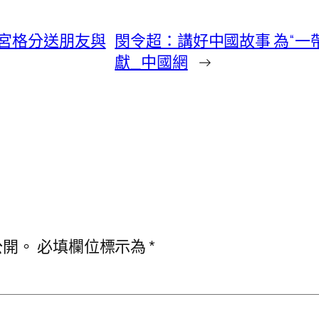
宮格分送朋友與
閔令超：講好中國故事 為“
獻_中國網
→
公開。
必填欄位標示為
*