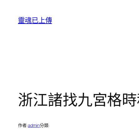
跳
至
靈魂已上傳
主
要
內
容
浙江諸找九宮格時
作者:
admin
分類: