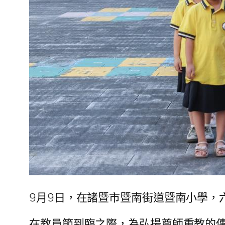
9月9日，在諸暨市暨南街道暨南小學，
在教員節到臨之際，為弘揚尊師重教的