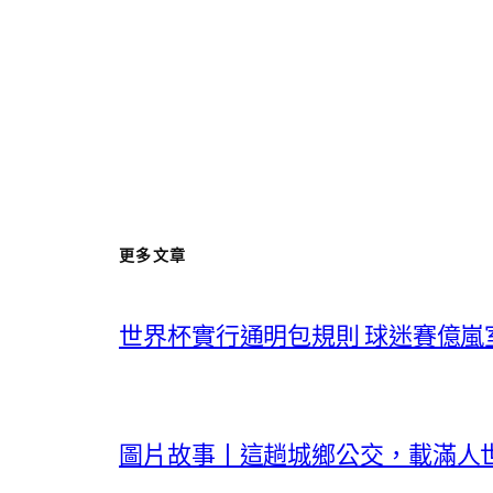
更多文章
世界杯實行通明包規則 球迷賽億嵐
圖片故事丨這趟城鄉公交，載滿人