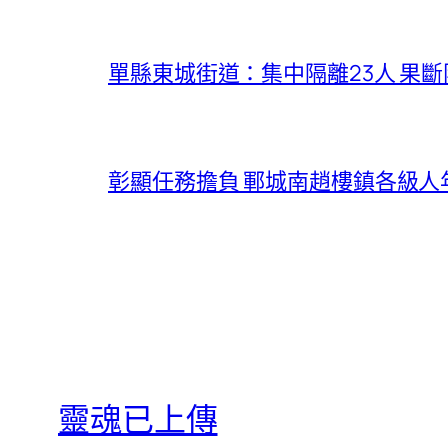
單縣東城街道：集中隔離23人 果
彰顯任務擔負 鄆城南趙樓鎮各級
靈魂已上傳