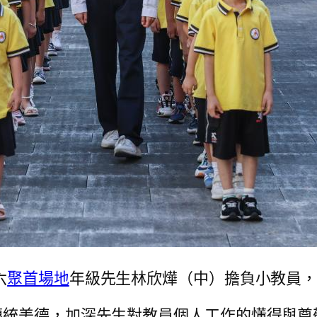
六
聚首場地
年級先生林欣燁（中）擔負小教員
傳統美德，加深先生對教員個人工作的懂得與尊