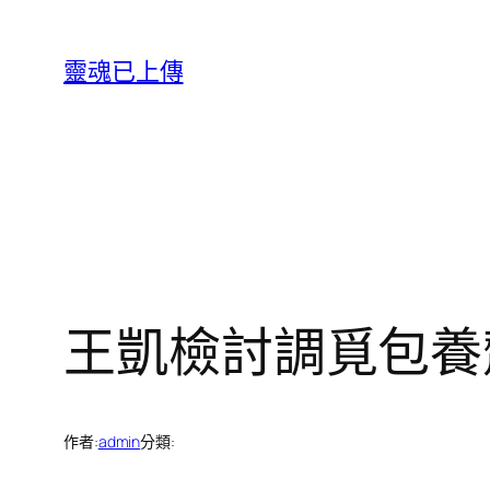
跳
至
靈魂已上傳
主
要
內
容
王凱檢討調覓包養
作者:
admin
分類: