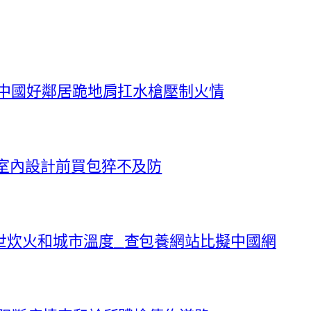
！中國好鄰居跪地肩扛水槍壓制火情
室內設計前買包猝不及防
世炊火和城市溫度_查包養網站比擬中國網