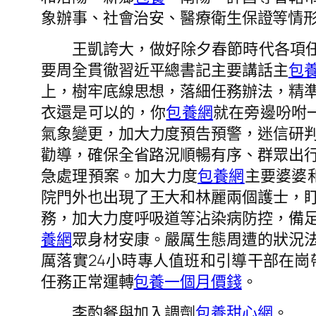
象辦事、社會治安、醫療衛生保證等情
王凱誇大，做好除夕春節時代各項任務
要周全貫徹習近平總書記主要講話主
包
上，樹牢底線思想，落細任務辦法，精
衣還是可以的，你
包養網
就在旁邊吩咐
氣象變更，加大力度預告預警，迷信研
勸導，確保全省路況順暢有序、群眾出
急處理預案。加大力度
包養網
主要婆婆
院門外也出現了王大和林麗兩個護士，
務，加大力度呼吸道等沾染病防控，備
養網
眾身材安康。嚴厲生態周遭的狀況
厲落實24小時專人值班和引導干部在
任務正常運轉
包養一個月價錢
。
李酌餐與加入調劑
包養甜心網
。