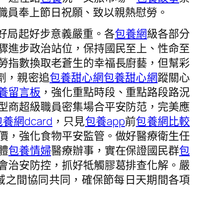
職員奉上節日祝願、致以親熱慰勞。
好局起好步意義嚴重。各
包養網
級各部分
驟進步政治站位，保持國民至上、性命至
勞指數換取老蒼生的幸福長廚藝，但幫彩
劑，親密追
包養甜心網
包養甜心網
蹤關心
養留言板
，強化重點時段、重點路段路況
型商超級職員密集場合平安防范，完美應
養網dcard
，只見
包養app
前
包養網比較
價，強化食物平安監管。做好醫療衛生任
體
包養情婦
醫療辦事，實在保證國民群
包
會治安防控，抓好牴觸膠葛排查化解。嚴
域之間協同共同，確保節每日天期間各項