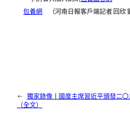
包養網
（河南日報客戶端記者 回欣 
←
獨家錄像丨國度主席習近平頒發二〇
（全文）