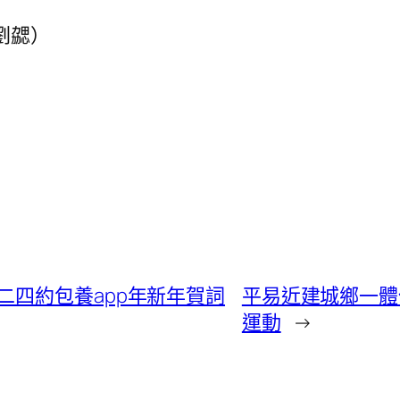
劉勰）
二四約包養app年新年賀詞
平易近建城鄉一體
運動
→