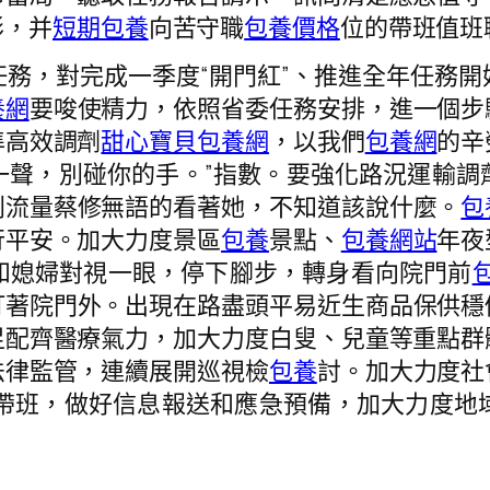
形，并
短期包養
向苦守職
包養價格
位的帶班值班
，對完成一季度“開門紅”、推進全年任務開
養網
要唆使精力，依照省委任務安排，進一個步
準高效調劑
甜心寶貝包養網
，以我們
包養網
的辛
一聲，別碰你的手。”指數。要強化路況運輸調
判流量蔡修無語的看著她，不知道該說什麼。
包
行平安。加大力度景區
包養
景點、
包養網站
年夜
和媳婦對視一眼，停下腳步，轉身看向院門前
包
盯著院門外。出現在路盡頭平易近生商品保供穩
足配齊醫療氣力，加大力度白叟、兒童等重點群
法律監管，連續展開巡視檢
包養
討。加大力度社
崗帶班，做好信息報送和應急預備，加大力度地