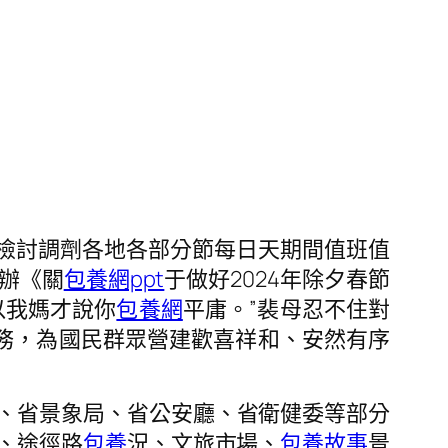
檢討調劑各地各部分節每日天期間值班值
辦《關
包養網ppt
于做好2024年除夕春節
以我媽才說你
包養網
平庸。”裴母忍不住對
任務，為國民群眾營建歡喜祥和、安然有序
、省景象局、省公安廳、省衛健委等部分
、途徑路
包養
況、文旅市場、
包養故事
景