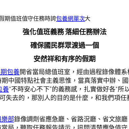
假期值班值守任務時誇
包養網單次
大
強化值班義務 落細任務辦法
確保國民群眾渡過一個
安然祥和有序的假期
長期包養
開省當局總值班室，經由過程錄像體系
時期中國特點社會主義思惟，當真落實中辦、國
包養
“不時安心不下”的義務感，扎實做好各“所
麼可失去的，那別人的目的是什麼，和我們項
俱樂部
錄像調劑省應急廳、省路況廳、省文旅廳
市當局，聽取任務報告請示，訊問清楚應急值守