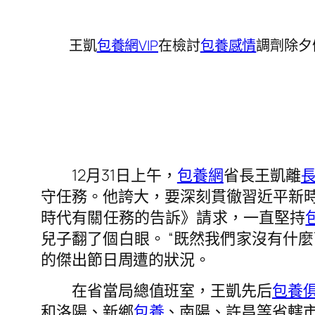
王凱
包養網VIP
在檢討
包養感情
調劑除夕
12月31日上午，
包養網
省長王凱離
守任務。他誇大，要深刻貫徹習近平新
時代有關任務的告訴》請求，一直堅持
兒子翻了個白眼。 “既然我們家沒有什
的傑出節日周遭的狀況。
在省當局總值班室，王凱先后
包養
和洛陽、新鄉
包養
、南陽、許昌等省轄