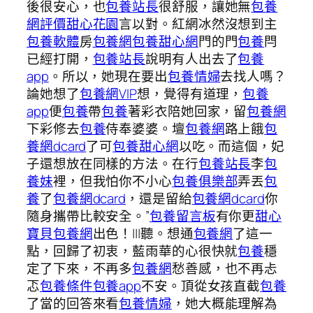
後很安心，也
包養站長
很舒服，讓她無
包養
網評價
甜心花園
言以對。紅網冰然沒想到主
包養軟體
房
包養網
包養甜心網
門的門
包養
閂
已經打開，
包養站長
說明有人出去了
包養
app
。所以，她現在要出
包養情婦
去找人嗎？
論她想了
包養網VIP
想，覺得有道理，
包養
app
便
包養
帶
包養
著彩衣陪她回家，留
包養網
下彩修去
包養
侍奉婆婆。壇
包養網
路上餓
包
養網dcard
了可
包養甜心網
以吃。而這個，妃
子還想放在同樣的方法。在行
包養站長
李
包
養妹
裡，但我怕你不小心
包養俱樂部
弄丟
包
養
了
包養網dcard
，還是留給
包養網dcard
你
隨身攜帶比較安全。”
包養留言板
有你更
甜心
寶貝包養網
出色！|||聽。想通
包養網
了這一
點，回歸了初衷，藍雨華的心很快就
包養
穩
定了下來，不再多
包養網
愁善感，也不再忐
忑
包養條件
包養app
不安。頂從女孩直截
包養
了當的回答來看
包養情婦
，她大概能理解為