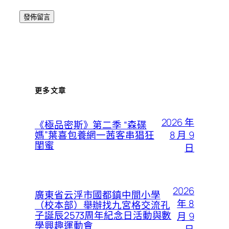
更多文章
2026 年
《極品密斯》第二季 “森碟
8 月 9
媽”葉喜包養網一茜客串猖狂
閨蜜
日
2026
廣東省云浮市國都鎮中間小學
年 8
（校本部）舉辦找九宮格交流孔
子誕辰2573周年紀念日活動與數
月 9
學興趣運動會