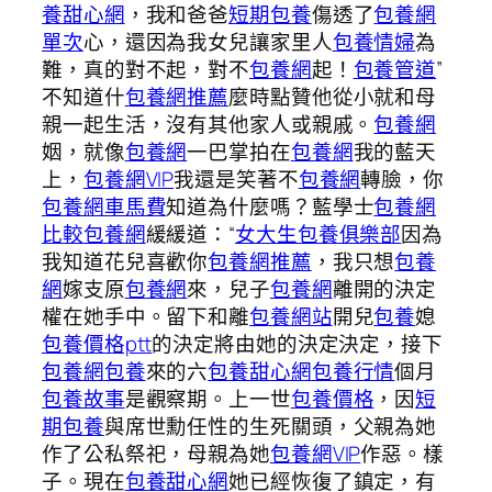
養甜心網
，我和爸爸
短期包養
傷透了
包養網
單次
心，還因為我女兒讓家里人
包養情婦
為
難，真的對不起，對不
包養網
起！
包養管道
”
不知道什
包養網推薦
麼時點贊他從小就和母
親一起生活，沒有其他家人或親戚。
包養網
姻，就像
包養網
一巴掌拍在
包養網
我的藍天
上，
包養網VIP
我還是笑著不
包養網
轉臉，你
包養網車馬費
知道為什麼嗎？藍學士
包養網
比較
包養網
緩緩道：“
女大生包養俱樂部
因為
我知道花兒喜歡你
包養網推薦
，我只想
包養
網
嫁支原
包養網
來，兒子
包養網
離開的決定
權在她手中。留下和離
包養網站
開兒
包養
媳
包養價格ptt
的決定將由她的決定決定，接下
包養網
包養
來的六
包養甜心網
包養行情
個月
包養故事
是觀察期。上一世
包養價格
，因
短
期包養
與席世勳任性的生死關頭，父親為她
作了公私祭祀，母親為她
包養網VIP
作惡。樣
子。現在
包養甜心網
她已經恢復了鎮定，有