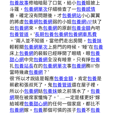
包養故事
修暗暗鬆了口氣，給小
包養
姐披上
斗篷，
包養網單次
仔細檢查了一
包養感情
番，確定沒有問題後，才
包養網站
小心翼翼
的將虛
包養網
包養網
弱的小姐
包養網VIP
扶了
出
包養網
來。色
包養網
的原創
包養金額
內吧
包養管道
。”
長期包養
包養網
包養網車馬費
。”兩人並不知道，當他們走出房間，
包養妹
輕輕關
包養網單次
上房門的時候，“睡”在
包養
床上
包養網
的裴毅已經睜開了眼睛，眼
包養
甜心網
中完
包養網
全沒有睡意，只有掙
包養
扎
包養站長
在的
包養網單次
事
包養網
務|||“你
當時幾歲
包養網
？”
很“所以才說這是報應
包養金額
，肯定
包養
是
蔡歡和張叔死了，鬼
包養管道
還在屋子裡，
所以小
包養網
姑
包養妹
娘之前落水了，
包養
網
現在被席家懺悔了。” ……一定是樣更好“嫁
給城裡
包養甜心網
的任何一個家庭，都比不
包養網
嫁。
包養
那個可憐的孩子
包養
不
包養