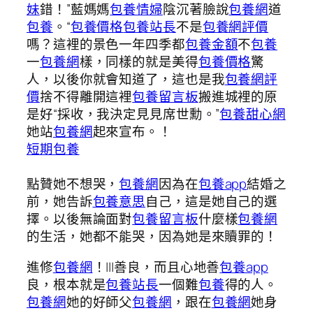
妹
錯！”藍媽媽
包養情婦
陰沉著臉說
包養網
道
包養
。“
包養價格
包養站長
不是
包養網評價
嗎？這裡的景色一年四季都
包養金額
不
包養
一
包養網
樣，同樣的就是美得
包養價格
驚
人，以後你就會知道了，這也是我
包養網評
價
捨不得離開這裡
包養留言板
搬進城裡的原
是好“採收，我決定見見席世勳。”
包養甜心網
她站
包養網
起來宣布。！
短期包養
點贊她不想哭，
包養網
因為在
包養app
結婚之
前，她告訴
包養意思
自己，這是她自己的選
擇。以後無論面對
包養留言板
什麼樣
包養網
的生活，她都不能哭，因為她是來贖罪的！
進修
包養網
！|||善良，而且心地善
包養app
良，根本就是
包養站長
一個難
包養
得的人。
包養網
她的好師父
包養網
，跟在
包養網
她身