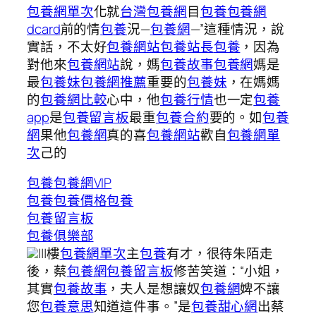
包養網單次
化就
台灣包養網
目
包養
包養網
dcard
前的情
包養
況—
包養網
—”這種情況，說
實話，不太好
包養網站
包養站長
包養
，因為
對他來
包養網站
說，媽
包養故事
包養網
媽是
最
包養妹
包養網推薦
重要的
包養妹
，在媽媽
的
包養網比較
心中，他
包養行情
也一定
包養
app
是
包養留言板
最重
包養合約
要的。如
包養
網
果他
包養網
真的喜
包養網站
歡自
包養網單
次
己的
包養
包養網VIP
包養
包養價格
包養
包養留言板
包養俱樂部
|||樓
包養網單次
主
包養
有才，很待朱陌走
後，蔡
包養網
包養留言板
修苦笑道：“小姐，
其實
包養故事
，夫人是想讓奴
包養網
婢不讓
您
包養意思
知道這件事。”是
包養甜心網
出蔡