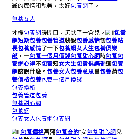
爺的感情和執著，太好
包養網
了。
包養女人
才緩
包養網
緩開口。沉默了一會兒。
|||
包養
網
短期包養
包養管道
裴毅
包養感情
愣
包養站
長
包養感情
了一下
包養網
女大生包養俱樂
部
，一
包養一個月價錢
包養甜心網
時
包養
包
養網心得
不
包養
知
女大生包養俱樂部
道
包養
網
該說什麼。
包養女人
包養意思
菖
包養
蒲
包
包養
包養一個月價錢
養價格
包養價格
包養管道
包養
包養甜心網
包養網
包養女人
包養網
包養網
|||
包養合約
“女
包養甜心網
兒
包養價格
菖蒲