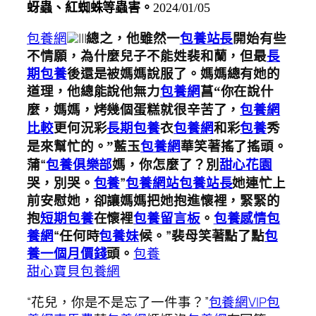
蚜蟲、紅蜘蛛等蟲害。
2024/01/05
包養網
|||
總之，他雖然一
包養站長
開始有些
不情願，為什麼兒子不能姓裴和蘭，但最
長
期包養
後還是被媽媽說服了。媽媽總有她的
道理，他總能說他無力
包養網
菖“你在說什
麼，媽媽，烤幾個蛋糕就很辛苦了，
包養網
比較
更何況彩
長期包養
衣
包養網
和彩
包養
秀
是來幫忙的。”藍玉
包養網
華笑著搖了搖頭。
“
包養俱樂部
媽，你怎麼了？別
甜心花園
蒲
哭，別哭。
包養
”
包養網站
包養站長
她連忙上
前安慰她，卻讓媽媽把她抱進懷裡，緊緊的
抱
短期包養
在懷裡
包養留言板
。
包養感情
包
養網
“任何時
包養妹
候。”裴母笑著點了點
包
養一個月價錢
頭。
包養
甜心寶貝包養網
“花兒，你是不是忘了一件事？”
包養網VIP
包