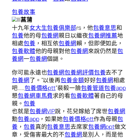
包養故事
|||
菖蒲
十九年
女大生包養俱樂部
rs，他
包養意思
和
包養
他的母
包養網
親日以繼夜
包養網推薦
地
相處
包養
，相互依
包養網
賴，但即便如此，
包養軟體
他的母親對他
包養網
來說仍然是
包
養網
一
包養網
個謎。
你可能永遠也
包養網
包養網評價
包養
去不了
包養網
了。”以後再
包養金額
好好
包養網
相處
吧……
包養價格ptt
”裴毅一臉
包養管道
包養app
懇
包養網車馬費
求的看
包養軟體
著自己的母
親。
包養
也就是
包養網VIP
說，花兒嫁給了席世
包養網
勳
包養app
，如果她
包養價格ptt
作為母親
包
養
，
包養
真的
包養意思
去席家
包養網ppt
做文
章，受傷害最大的不
包養網
是別人，而是他