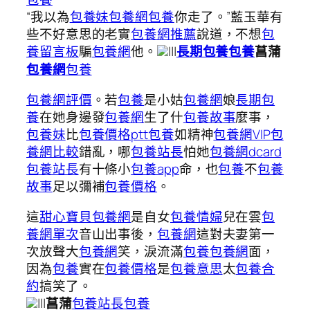
“我以為
包養妹
包養網
包養
你走了。”藍玉華有
些不好意思的老實
包養網推薦
說道，不想
包
養留言板
騙
包養網
他。
|||
長期包養
包養
菖蒲
包養
包養網
包養網評價
。若
包養
是小姑
包養網
娘
長期包
養
在她身邊發
包養網
生了什
包養故事
麼事，
包養妹
比
包養價格ptt
包養
如精神
包養網VIP
包
養網比較
錯亂，哪
包養站長
怕她
包養網dcard
包養站長
有十條小
包養app
命，也
包養
不
包養
故事
足以彌補
包養價格
。
這
甜心寶貝包養網
是自女
包養情婦
兒在雲
包
養網單次
音山出事後，
包養網
這對夫妻第一
次放聲大
包養網
笑，淚流滿
包養
包養網
面，
因為
包養
實在
包養價格
是
包養意思
太
包養合
約
搞笑了。
|||
包養站長
包養
菖蒲