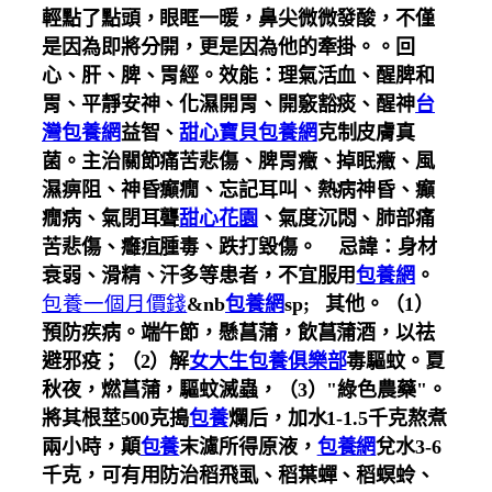
輕點了點頭，眼眶一暖，鼻尖微微發酸，不僅
是因為即將分開，更是因為他的牽掛。。回
心、肝、脾、胃經。效能：理氣活血、醒脾和
胃、平靜安神、化濕開胃、開竅豁痰、醒神
台
灣包養網
益智、
甜心寶貝包養網
克制皮膚真
菌。主治關節痛苦悲傷、脾胃癥、掉眠癥、風
濕痹阻、神昏癲癇、忘記耳叫、熱病神昏、癲
癇病、氣閉耳聾
甜心花園
、氣度沉悶、肺部痛
苦悲傷、癰疽腫毒、跌打毀傷。
忌諱：身材
衰弱、滑精、汗多等患者，不宜服用
包養網
。
包養一個月價錢
&nb
包養網
sp; 其他。（1）
預防疾病。端午節，懸菖蒲，飲菖蒲酒，以祛
避邪疫；（2）解
女大生包養俱樂部
毒驅蚊。夏
秋夜，燃菖蒲，驅蚊滅蟲，（3）"綠色農藥"。
將其根莖500克搗
包養
爛后，加水1-1.5千克熬煮
兩小時，顛
包養
末濾所得原液，
包養網
兌水3-6
千克，可有用防治稻飛虱、稻葉蟬、稻螟蛉、