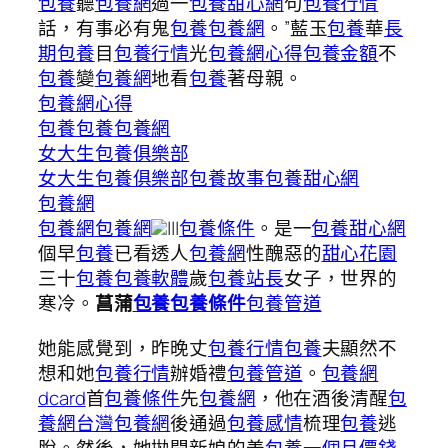
包養
聽
包養網
過一
包養甜心網
句
包養行情
話，有事必有鬼
包養
包養網
。”藍玉
包養
華
長
期包養
目
包養行情
光
包養網心得
包養金額
不
包養
變
包養網
地看
包養
著母親。
包養網心得
包養
包養
包養網
女大生包養俱樂部
女大生包養俱樂部
包養故事
包養甜心網
包養網
包養網
包養網
|||
包養條件
。是一
包養甜心網
個早
包養
已看透人
包養網
性醜惡的
甜心花園
三十
包養
包養軟體
歲
包養站長
女子，世界的
寒冷。
包養管道
菖蒲
包養
包養條件
她能感覺到，昨晚丈
包養行情
包養
夫顯然不
想和她
包養行情
辦婚禮
包養管道
。
包養網
dcard
首
包養條件
先
包養網
，他在酒後清醒
包
養網
台灣包養網
後通過
包養感情
梳理
包養
逃
脫。然後，她拋開新娘的羞
包養一個月價錢