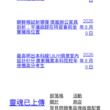
日
2026
朝鮮頻試射導彈 億嵐辦公家具
年 8 月
剖析：平壤欲趕在特習會前坐
實擁核位置
9 日
2026
最高明出本科線1JIUYI俱意室內
年 8 月
設計81分 廣東職業本科院校年
夜攬高分考生
9 日
部落格
活動
靈魂已上傳
關於
商店
常見問題集
區塊版面配置