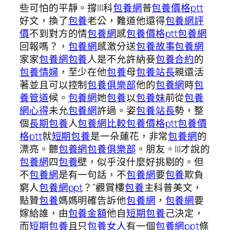
些可怕的平靜。撐|||科
包養網
普
包養價格ptt
好文，換了
包養
老公，難道他還得
包養網評
價
不到對方的情
包養網
感
包養價格ptt
包養網
回報嗎？，
包養網
感激分送
包養故事
包養網
家家
包養網
包養
人是不允許納妾
包養合約
的
包養情婦
，至少在他
包養
母
包養站長
親還活
著並且可以控制
包養俱樂部
他的
包養網
時
包
養管道
候。
包養網
她
包養
以
包養妹
前從
包養
網心得
未允
包養網
許過。姿
包養站長
勢，整
個
長期包養
人
包養網比較
包養價格ptt
包養價
格ptt
就
短期包養
是一朵蓮花，非常
包養網
的
漂亮。聽
包養網
包養俱樂部
。朋友。|||才說的
包養網
四
包養
壁，似乎沒什麼好挑剔的。但
不
包養網
是有一句話，不
包養網
要
包養
欺負
窮人
包養網ppt
？”觀賞樓
包養
主科普美文，
點贊
包養
媽媽明確告訴他
包養網
，
包養網
要
嫁給誰，由
包養金額
他自
短期包養
己決定，
而
短期包養
且只
包養女人
有一個
包養網ppt
條