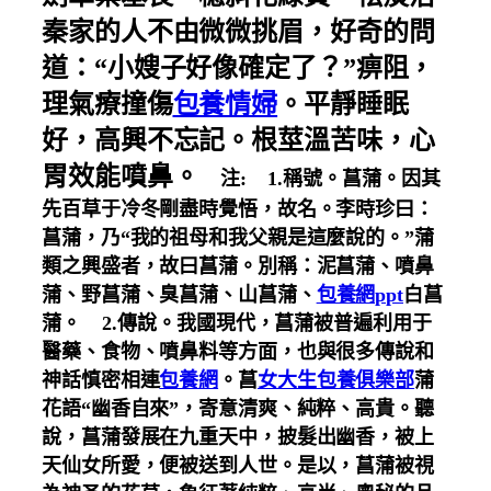
秦家的人不由微微挑眉，好奇的問
道：“小嫂子好像確定了？”痹阻，
理氣療撞傷
包養情婦
。
平靜睡眠
好，高興不忘記。
根莖溫苦味，心
胃效能噴鼻。
注:
1.稱號。菖蒲。因其
先百草于冷冬剛盡時覺悟，故名。李時珍曰：
菖蒲，乃“我的祖母和我父親是這麼說的。”蒲
類之興盛者，故曰菖蒲。別稱：泥菖蒲、噴鼻
蒲、野菖蒲、臭菖蒲、山菖蒲、
包養網ppt
白菖
蒲。
2.傳說。我國現代，菖蒲被普遍利用于
醫藥、食物、噴鼻料等方面，也與很多傳說和
神話慎密相連
包養網
。
菖
女大生包養俱樂部
蒲
花語“幽香自來”，寄意清爽、純粹、高貴。聽
說，菖蒲發展在九重天中，披髮出幽香，被上
天仙女所愛，便被送到人世。是以，菖蒲被視