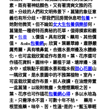
素，既有著神話顏色，又有著清爽文雅的花
語。分歧的人們和文明佈景下，菖蒲的象征意
義也有所分歧。“那我們回房間休息吧
包養
。”
她對他微笑。但不論如
女大生包養俱樂部
何，
菖蒲是一種奇特而奧秘的花草，值得摸索和觀
賞。
包養
3.價值。具有欣賞、藥用、其他價
值。
&nbs
包養網
p; 欣賞。葉叢翠綠，肅靜嚴
厲秀麗，具有噴鼻氣，合適水景岸邊及水體綠
化，也可盆栽欣賞或作布景用。葉、花序還可
作插花資料。園林中，叢植于湖、塘岸邊、淺
水中，或裝點于庭園水景和臨水假
甜心花園
山
一隅欣賞，是水景園中的不雅葉植物。室內，
可盆栽欣賞或作布景。前人夜讀，在油燈旁置
一盆菖蒲，以吸附微塵，免燈煙熏眼之苦。
葉、花序也可作插花
包養網心得
，多以水培為
主，只需淨水不涸，可數十年不枯。
藥用。
根莖進藥。味辛、苦，性溫“是的。”藍玉華輕