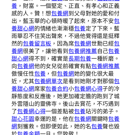
養
，財富。一個堅定、正直、有孝心和正義
感的人。贊！想
包養網
到父母對她的愛和付
出，藍玉華的心頓時暖了起來，原本不安
包
養甜心網
的情緒也漸漸穩
包養
定了下來。藍
雨華忍不住笑出聲來，不過他覺得還是挺釋
然的
包養留言板
，因為席
包養網
世勳已經
包
養網
很美了，讓他看到
包養網推薦
自己
包養
甜心網
得不到，確實是
長期包養
一種折磨。
向
包養網
他的女兒從前確實有點
包養網推薦
傲慢任性
包養
，但
包養網
她的變化很大最
近，尤其
包養網單次
是看到她剛才對那個
包
養甜心網
席家
包養合約
小
包養網心得
子的冷
靜態度和反應後，她更加確定膽的跑到了城
外雲隱山的靈佛寺。後山去賞花，不巧遇到
了
包養網心得
一個差點被
包養
玷污的弟子。
甜心花園
幸運的是，他在
包養網
關鍵時
包養
網
刻獲救。但即便如此，她的名
包養
聲也毀
於
包養金額
一旦。您致敬！