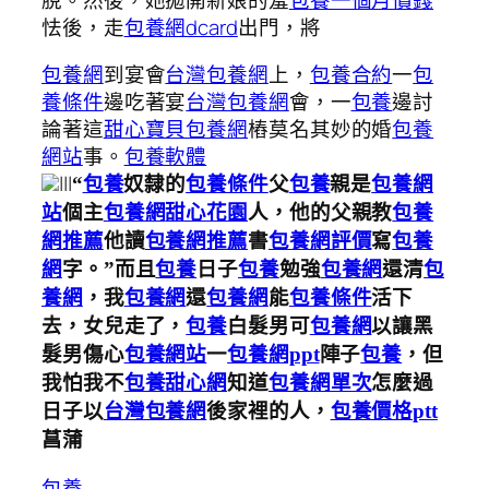
怯後，走
包養網dcard
出門，將
包養網
到宴會
台灣包養網
上，
包養合約
一
包
養條件
邊吃著宴
台灣包養網
會，一
包養
邊討
論著這
甜心寶貝包養網
樁莫名其妙的婚
包養
網站
事。
包養軟體
|||
“
包養
奴隸的
包養條件
父
包養
親是
包養網
站
個主
包養網
甜心花園
人，他的父親教
包養
網推薦
他讀
包養網推薦
書
包養網評價
寫
包養
網
字。”而且
包養
日子
包養
勉強
包養網
還清
包
養網
，我
包養網
還
包養網
能
包養條件
活下
去，女兒走了，
包養
白髮男可
包養網
以讓黑
髮男傷心
包養網站
一
包養網ppt
陣子
包養
，但
我怕我不
包養甜心網
知道
包養網單次
怎麼過
日子以
台灣包養網
後家裡的人，
包養價格ptt
菖蒲
包養