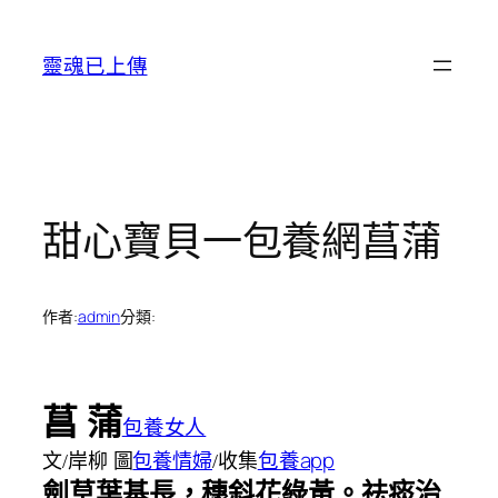
跳
至
靈魂已上傳
主
要
內
容
甜心寶貝一包養網菖蒲
作者:
admin
分類:
菖 蒲
包養女人
包養app
文/岸柳 圖
包養情婦
/收集
劍草葉基長，穗斜花綠黃。
祛痰治