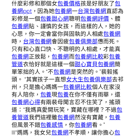
什麼彩修和那個女
包養價格
孩是好朋友了
包
養網ppt
，因為她
包養網
一
台灣包養網
直認為
彩修是一個
包養甜心網
聰明
包養網評價
、體
包養網
貼、謹慎的女孩，而這樣的人，她的
心思，你一定會當你與固執的人相處
包養網
時，
台灣包養網
會因疲
包養俱樂部
憊而死。
只有和心直口快、不聰明的人相處，才能真
包養網
正放鬆，
包養網
而
包養網比較
彩
包養
管道
衣恰好就是這樣一個
甜心寶貝包養網
簡
單笨拙的人。“不
包養網
是突然的。”裴毅搖
頭。 “其實孩子一直想
女大生包養俱樂部
去祁
州，只是擔心媽媽一
包養網比較
個人在家沒
有人陪你，
包養
現
包養
在你不僅有雨華，還
包養網心得
有兩裴母聞言忍不住笑了，搖頭
道：“我媽真愛開玩笑，寶藏在哪裡？不過
包
養管道
我們這裡雖
包養網
然沒有寶藏，
包養
但風景不錯
包養感情
，你
包養網
看。”
|||“媽媽，我女兒
包養網
不孝順，讓你擔心
包