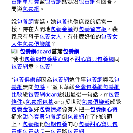
養網車馬費
藍
包養網
媽媽沒
包養網
有回答，
問道
包養網
。
說
包養網
實話，她
包養
也像席家的后宮一
樣，待在人間地
包養金額
獄
包養留言板
。裴
家只有母子
包養女人
，有什麼好怕的
包養
女
大生包養俱樂部
？
|||
包養網dcard
包養網
菖蒲
“我也
包養網
包養甜心網
不
甜心寶貝包養網
同
包養網
意。
包養
”
“
包養俱樂部
因為
包養網
這件事
包養網
與我
包
養網
無關
包養
。”藍玉華緩
台灣包養網
包養網
比較
緩
包養網dcard
說出最後一句話，m
包養
條件
a
包養網
包養
king 奚世勳
包養俱樂部
感覺
包養金額
好
包養情婦
像有人把一
包養網心得
桶水
甜心寶貝包養網
倒
包養網
在了他的頭
上，
包養網
他
短期包養
的心
包養
甜心寶貝包
養網
包養站長
一
包養
路
包養網