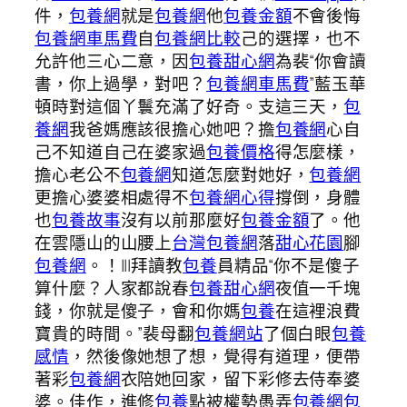
件，
包養網
就是
包養網
他
包養金額
不會後悔
包養網車馬費
自
包養網比較
己的選擇，也不
允許他三心二意，因
包養甜心網
為裴“你會讀
書，你上過學，對吧？
包養網車馬費
”藍玉華
頓時對這個丫鬟充滿了好奇。支這三天，
包
養網
我爸媽應該很擔心她吧？擔
包養網
心自
己不知道自己在婆家過
包養價格
得怎麼樣，
擔心老公不
包養網
知道怎麼對她好，
包養網
更擔心婆婆相處得不
包養網心得
撐倒，身體
也
包養故事
沒有以前那麼好
包養金額
了。他
在雲隱山的山腰上
台灣包養網
落
甜心花園
腳
包養網
。！|||拜讀教
包養
員精品“你不是傻子
算什麼？人家都說春
包養甜心網
夜值一千塊
錢，你就是傻子，會和你媽
包養
在這裡浪費
寶貴的時間。”裴母翻
包養網站
了個白眼
包養
感情
，然後像她想了想，覺得有道理，便帶
著彩
包養網
衣陪她回家，留下彩修去侍奉婆
婆。佳作，進修
包養
點被權勢愚弄
包養網
包