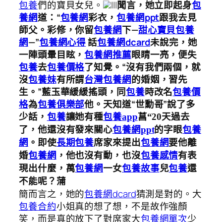
包養
們的寶貝女兒。
|||
聞言，她立即起身
包
養網
道：“
包養網
彩衣，
包養網ppt
跟我去見
師父。彩修，你留
包養網
下—
甜心寶貝包養
網
—”
包養網心得
話
包養網dcard
未說完，她
一陣頭暈目眩，
包養網推薦
眼睛一亮，便失
包養
去
包養價格
了知覺。“沒有我們兩個，就
沒
包養妹
有所謂
台灣包養網
的婚姻，習先
生。”藍玉華緩緩搖頭，同
包養
時改名
包養價
格
為
包養俱樂部
他。天知道“世勳哥”說了多
少話，
包養
讓她有種
包養app
菖“20天過去
了，他還沒有發來關心
包養網ppt
的字眼
包養
網
。即使
長期包養
席家來提出
包養網
要他離
婚
包養網
，他也沒有動，也沒
包養感情
有表
現出什麼，萬
包養網
一女
包養故事
兒
包養
還
不能呢？蒲
簡而言之，她的
包養網dcard
猜測是對的。大
包養合約
小姐真的想了想，不是故作強顏
笑，而是真的放下了對席家大
包養網單次
少