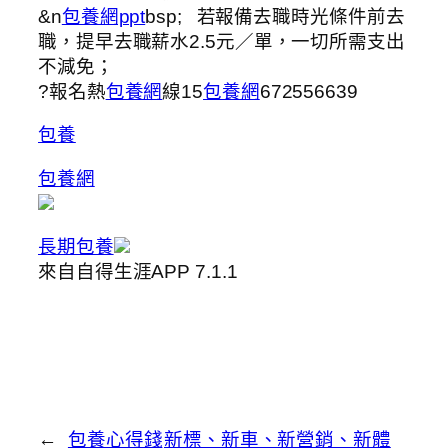
&n
包養網ppt
bsp; 若報備去職時光條件前去
職，提早去職薪水2.5元／單，一切所需支出
不減免；
?報名熱
包養網
線15
包養網
672556639
包養
包養網
長期包養
來自自得生涯APP 7.1.1
←
包養心得錢
新標、新車、新營銷、新體