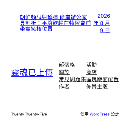
2026
朝鮮頻試射導彈 億嵐辦公家
具剖析：平壤欲趕在特習會前
年 8 月
坐實擁核位置
9 日
部落格
活動
靈魂已上傳
關於
商店
常見問題集
區塊版面配置
作者
佈景主題
Twenty Twenty-Five
使用
WordPress
設計