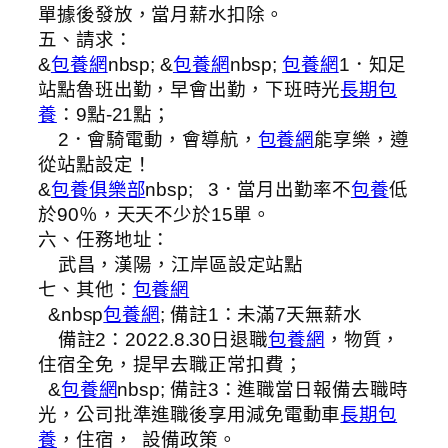
單據後發放，當月薪水扣除。
五、請求：
&
包養網
nbsp; &
包養網
nbsp;
包養網
1．知足
站點魯班出勤，早會出勤，下班時光
長期包
養
：9點-21點；
2．會騎電動，會導航，
包養網
能享樂，遵
從站點設定！
&
包養俱樂部
nbsp; 3．當月出勤率不
包養
低
於90％，天天不少於15單。
六、任務地址：
武昌，漢陽，江岸區設定站點
七、其他：
包養網
&nbsp
包養網
; 備註1：未滿7天無薪水
備註2：2022.8.30日退職
包養網
，物質，
住宿全免，提早去職正常扣費；
&
包養網
nbsp; 備註3：進職當日報備去職時
光，公司批準進職後享用減免電動車
長期包
養
，住宿， 設備政策。