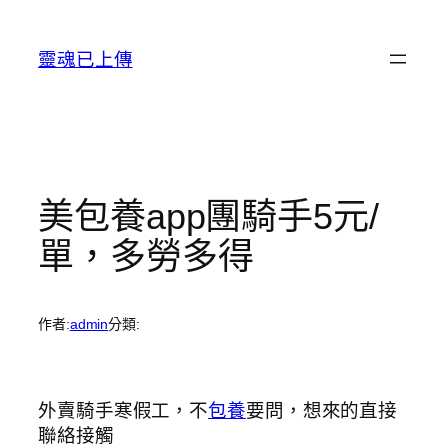
跳
至
靈魂已上傳
主
要
內
容
美包養app團騎手5元/
單，多勞多得
作者:
admin
分類:
外賣騎手寒假工，不
包養
要問，想來的直接
聯絡接觸