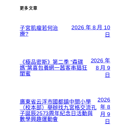
更多文章
2026 年 8 月 10
子宮肌瘤若何治
療?
日
2026 年
《極品密斯》第二季 “森碟
媽”葉喜包養網一茜客串猖狂
8 月 9
閨蜜
日
2026
廣東省云浮市國都鎮中間小學
年 8
（校本部）舉辦找九宮格交流孔
子誕辰2573周年紀念日活動與
月 9
數學興趣運動會
日