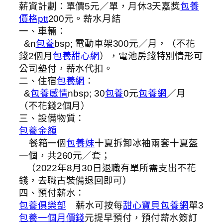
薪資計劃：單價5元／單，月休3天嘉獎
包養
價格ptt
200元。薪水月結
一、車輛：
&n
包養
bsp; 電動車架300元／月，（不花
錢2個月
包養甜心網
），電池房錢特別情形可
公司墊付，薪水代扣。
二、住宿
包養網
：
&
包養感情
nbsp; 30
包養
0元
包養網
／月
（不花錢2個月）
三、設備物質：
包養金額
餐箱一個
包養妹
十夏拆卸冰袖兩套十夏盔
一個，共260元／套；
（2022年8月30日退職有單所需支出不花
錢，去職古裝備退回即可）
四、預付薪水：
包養俱樂部
薪水可按每
甜心寶貝包養網
單3
包養一個月價錢
元提早預付，預付薪水簽訂