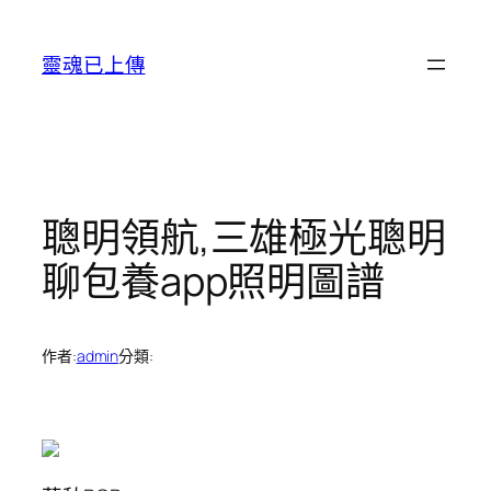
跳
至
靈魂已上傳
主
要
內
容
聰明領航,三雄極光聰明
聊包養app照明圖譜
作者:
admin
分類: