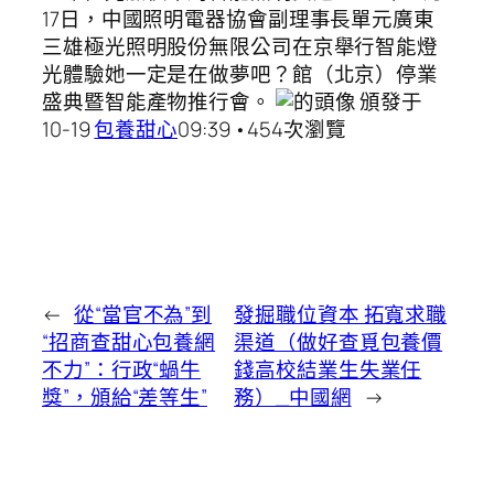
17日，中國照明電器協會副理事長單元廣東
三雄極光照明股份無限公司在京舉行智能燈
光體驗她一定是在做夢吧？館（北京）停業
盛典暨智能產物推行會。
頒發于
10-19
包養甜心
09:39 •454次瀏覽
←
從“當官不為”到
發掘職位資本 拓寬求職
“招商查甜心包養網
渠道（做好查覓包養價
不力”：行政“蝸牛
錢高校結業生失業任
獎”，頒給“差等生”
務）_中國網
→