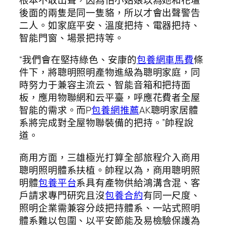
後面的兩隻是同一隻貉，所以才會出聲警告
二人。如家庭平安、溫度把持、電器把持、
智能門窗、場景把持等。
“我們會在堅持綠色、安康的
包養網車馬費
條
件下，將聰明照明產物進級為聰明家庭，同
時努力于兼容主流云、智能音箱和把持面
板，應用物聯網和云平臺，呼應花費者全屋
智能的需求。而P
包養網推薦
AK聰明家居體
系將完成對全屋物聯裝備的把持。”帥程說
道。
商用方面，三雄極光打算全部旅程介入商用
聰明照明體系扶植。帥程以為，商用聰明照
明體
包養平台
系具有產物供給鴻溝含混、客
戶請求專門研究且沒
包養合約
有同一尺度、
照明企業需兼容分歧把持體系、一站式照明
體系難以包圍、以平安節能及易檢驗保護為