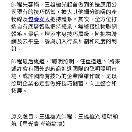
帥程先容稱，三雄極光起首做到的是應用公
司現有的技巧儲蓄，擴大其他細分範疇的產
物線及
包養女人
把持體系。其次，全方位打
造自有底層智能把持體系，無縫接進物聯網
體系。最后，增添本身技巧層級，擁抱物聯
網及云平臺，餐與加入行業計劃和尺度的制
訂。
帥程最后說道，“聰明照明，任重道遠。”將來
或許會有國外的廠商進進國際的聰明照明市
場，或許國際有技巧的企業降維作戰，是以
照明企業必定要做好技巧儲蓄，向上整合和
拓展。
原文題目：三雄極光帥程：三雄極光 聰明領
航【星光寶·岑嶺論壇】