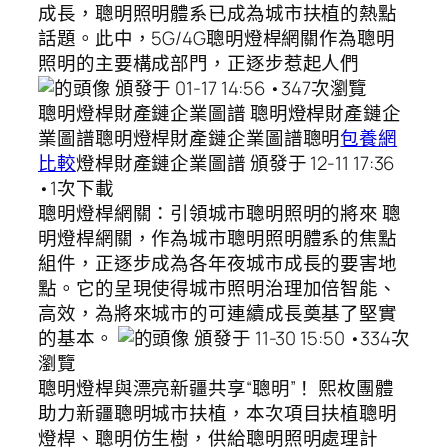
成長，聰明照明體系已成為城市扶植的熱點
話題。此中，5G/4G聰明燈桿網關作為聰明
照明的主要構成部門，正逐步惹起人們
頒發于 01-17 14:56 •347次瀏覽
聰明燈桿財產鏈企業圖譜 聰明燈桿財產鏈企
業圖譜聰明燈桿財產鏈企業圖譜聰明
包養網
比較
燈桿財產鏈企業圖譜 頒發于 12-11 17:36
•1次下載
聰明燈桿網關：引領城市聰明照明的將來 聰
明燈桿網關，作為城市聰明照明體系的焦點
組件，正逐步成為各年夜城市成長的要害地
點。它的呈現使得城市照明治理加倍智能、
高效，為將來城市的可連續成長奠基了堅實
的基本。
頒發于 11-30 15:50 •334次
瀏覽
聰明燈桿與漂亮新疆共享“聰明”！ 熙枚團體
助力新疆聰明城市扶植，本次項目扶植聰明
燈桿、聰明仿生樹，供給聰明照明處理計