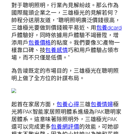
對于聰明照明，行業內見解紛歧。那么作為
國際龍頭企業之一，三雄極光的見解若何？
帥程分送朋友道，“聰明照明廣泛價錢很高，
三雄極光要做到價錢親平易近、用
包養dcard
戶體驗好，同時依據用戶體驗不竭晉陞，增
添用戶
包養價格
的粘度。我們要像3C產物一
樣靠口碑、技
包養感情
巧和用戶體驗占領市
場，而不只僅是低價。”
為告竣既定的市場目的，三雄極光在聰明照
明上做了全方位的計謀布局。
起首在家居方面，
包養心得
三雄
包養情婦
極
光將PAK智能家居照明體系進級為PAK聰明家
居體系。這意味著除照明外，三雄極光PAK
還可以完成更多
包養網評價
的效能，可她卻
根本不敢出聲，因為怕小姑娘以為她和花壇