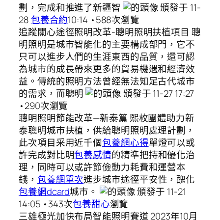
劃，完成和推進了新疆智
頒發于 11-
28
包養合約
10:14 •588次瀏覽
追蹤關心途徑照明改革-聰明照明扶植項目 聰
明照明是城市智能化的主要構成部門，它不
只可以進步人們的生涯東西的品質，還可認
為城市的成長帶來更多的貿易機遇和經濟效
益。傳統的照明方法曾經無法知足古代城市
的需求，而聰明
頒發于 11-27 17:27
•290次瀏覽
聰明照明節能改革—新泰篇 熙枚團體助力新
泰聰明城市扶植，供給聰明照明處理計劃，
此次項目采用近千個
包養網心得
單燈可以或
許完成對比明
包養感情
的精準把持和優化治
理，同時可以或許節儉動力耗費和運營本
錢，
包養網單次
進步城市途徑平安性，醜化
包養網dcard
城市。
頒發于 11-21
14:05 •343次
包養甜心
瀏覽
三雄極光加快布局智能照明賽道 2023年10月