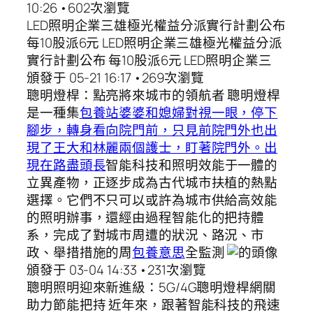
10:26 •602次瀏覽
LED照明企業三雄極光權益分派實行計劃公布
每10股派6元 LED照明企業三雄極光權益分派
實行計劃公布 每10股派6元 LED照明企業三
頒發于 05-21 16:17 •269次瀏覽
聰明燈桿：點亮將來城市的領航者 聰明燈桿
是一種集
包養站婆婆和媳婦對視一眼，停下
腳步，轉身看向院門前，只見前院門外也出
現了王大和林麗兩個護士，盯著院門外。出
現在路盡頭長
智能科技和照明效能于一體的
立異產物，正逐步成為古代城市扶植的熱點
選擇。它們不只可以或許為城市供給高效能
的照明辦事，還經由過程智能化的把持體
系，完成了對城市周遭的狀況、路況、市
政、舉措措施的周
包養意思
全監測
頒發于 03-04 14:33 •231次瀏覽
聰明照明迎來新進級：5G/4G聰明燈桿網關
助力節能把持 近年來，跟著智能科技的飛速