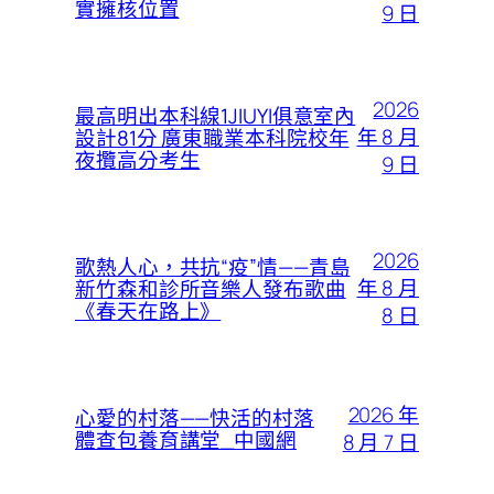
實擁核位置
9 日
2026
最高明出本科線1JIUYI俱意室內
年 8 月
設計81分 廣東職業本科院校年
夜攬高分考生
9 日
2026
歌熱人心，共抗“疫”情——青島
年 8 月
新竹森和診所音樂人發布歌曲
《春天在路上》
8 日
2026 年
心愛的村落——快活的村落
體查包養育講堂_中國網
8 月 7 日