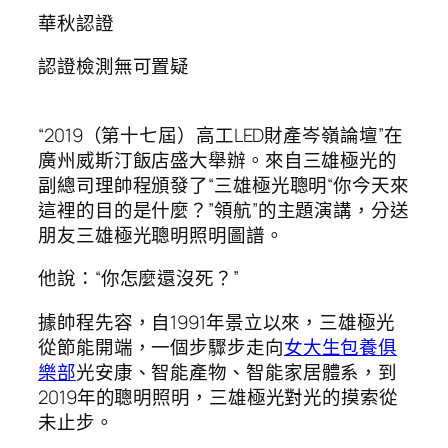
華秋認證
認證檢測無可置疑
“2019（第十七屆）高工LED財產岑嶺論壇”在
廣州威斯汀飯店盛大舉辦。來自三雄極光的
副總司理帥程頒發了“三雄極光聰明“你今天來
這裡的目的是什麼？”領航”的主題演講，分送
朋友三雄極光聰明照明圖譜。
他說：“你怎麼還沒死？”
據帥程先容，自1991年景立以來，三雄極光
從節能開端，一個步驟步走向
女大生包養俱
樂部
光安康、智能產物、智能家居體系，到
2019年的聰明照明，三雄極光對光的摸索從
未止步。