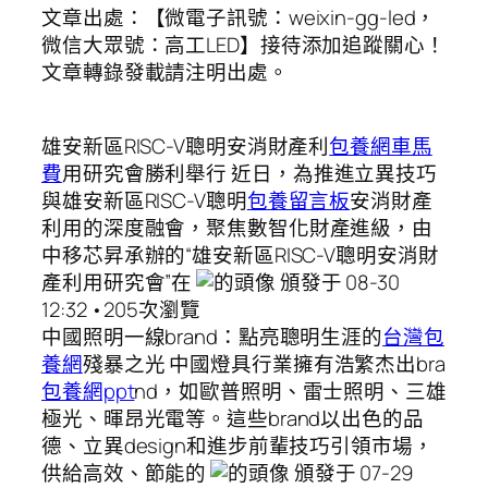
文章出處：【微電子訊號：weixin-gg-led，
微信大眾號：高工LED】接待添加追蹤關心！
文章轉錄發載請注明出處。
雄安新區RISC-V聰明安消財產利
包養網車馬
費
用研究會勝利舉行 近日，為推進立異技巧
與雄安新區RISC-V聰明
包養留言板
安消財產
利用的深度融會，聚焦數智化財產進級，由
中移芯昇承辦的“雄安新區RISC-V聰明安消財
產利用研究會”在
頒發于 08-30
12:32 •205次瀏覽
中國照明一線brand：點亮聰明生涯的
台灣包
養網
殘暴之光 中國燈具行業擁有浩繁杰出bra
包養網ppt
nd，如歐普照明、雷士照明、三雄
極光、暉昂光電等。這些brand以出色的品
德、立異design和進步前輩技巧引領市場，
供給高效、節能的
頒發于 07-29