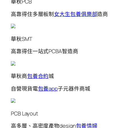
華秋PCB
高靠得住多層板制
女大生包養俱樂部
造商
華秋SMT
高靠得住一站式PCBA智造商
華秋商
包養合約
城
自營現貨電
包養app
子元器件商城
PCB Layout
高多層、高密度產物design
包養情婦