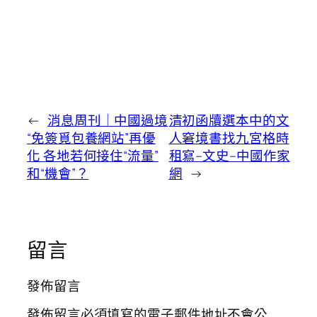
←
消息周刊｜中國過境
清初函牘選本中的文
“免簽覓包養網站”再優
人窘境書找九宮格時
化 各地若何接住“流量”
租寫–文史–中國作家
和“機會”？
網
→
留言
發佈留言
發佈留言必須填寫的電子郵件地址不會公