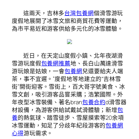
這兩天，吉林多
台灣包養網
個滑雪游玩
度假地展開了冰雪文旅和商貿花費等運動，
為市平易近和游客供給多元化的冰雪體驗。
近日，在天定山度假小鎮、北年夜湖滑
雪游玩度假
包養網推薦
地、長白山萬達滑雪
游玩娘是姑娘，一會
包養網
兒還要給夫人端
茶，事不宜遲。”度假地等地建立的“吉林雪
街”開街迎客。雪街上，百大哥字號美食、冰
雪文創，吸引游客品嘗采購；浩繁國際。外
年夜型冰雪裝備、著名bran
包養合約
d滑雪器
材設備，為游客供給試戴試滑體驗；新增
包
養
的熱氣球、踏雪徒步、雪屋摸索等20余項
冰雪運動，知足了分歧年紀段游客的
包養網
心得
游玩需求。