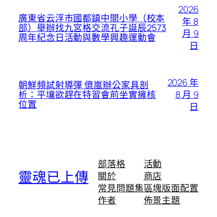
2026
廣東省云浮市國都鎮中間小學（校本
年 8
部）舉辦找九宮格交流孔子誕辰2573
月 9
周年紀念日活動與數學興趣運動會
日
2026 年
朝鮮頻試射導彈 億嵐辦公家具剖
8 月 9
析：平壤欲趕在特習會前坐實擁核
位置
日
部落格
活動
靈魂已上傳
關於
商店
常見問題集
區塊版面配置
作者
佈景主題