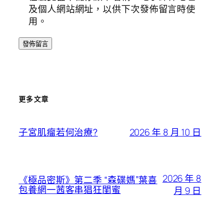
及個人網站網址，以供下次發佈留言時使
用。
更多文章
2026 年 8 月 10 日
子宮肌瘤若何治療?
2026 年 8
《極品密斯》第二季 “森碟媽”葉喜
包養網一茜客串猖狂閨蜜
月 9 日