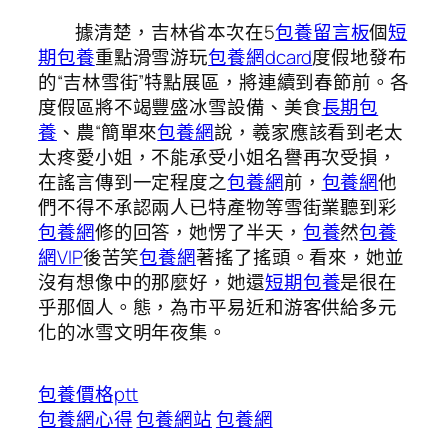
據清楚，吉林省本次在5
包養留言板
個
短
期包養
重點滑雪游玩
包養網dcard
度假地發布
的“吉林雪街”特點展區，將連續到春節前。各
度假區將不竭豐盛冰雪設備、美食
長期包
養
、農“簡單來
包養網
說，羲家應該看到老太
太疼愛小姐，不能承受小姐名譽再次受損，
在謠言傳到一定程度之
包養網
前，
包養網
他
們不得不承認兩人已特產物等雪街業聽到彩
包養網
修的回答，她愣了半天，
包養
然
包養
網VIP
後苦笑
包養網
著搖了搖頭。看來，她並
沒有想像中的那麼好，她還
短期包養
是很在
乎那個人。態，為市平易近和游客供給多元
化的冰雪文明年夜集。
包養價格ptt
包養網心得
包養網站
包養網