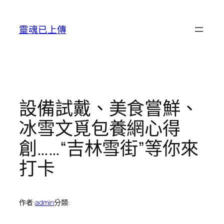
跳
至
靈魂已上傳
主
要
內
容
設備試戴、美食嘗鮮、
冰雪文覓包養網心得
創……“吉林雪街”等你來
打卡
作者:
admin
分類: