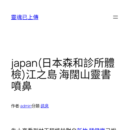
跳
至
靈魂已上傳
主
要
內
容
japan(日本森和診所體
檢)江之島 海闊山靈書
噴鼻
作者:
admin
分類:
訊息