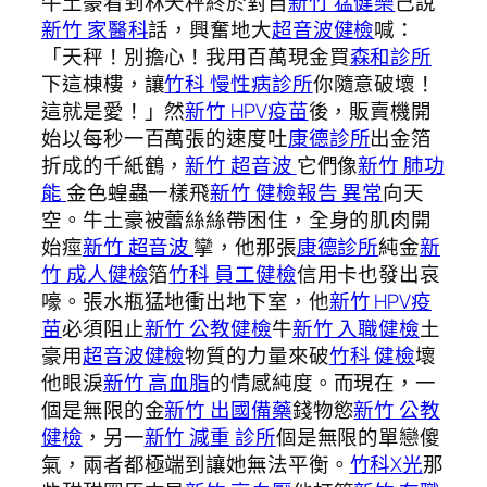
牛土豪看到林天秤終於對自
新竹 猛健樂
己說
新竹 家醫科
話，興奮地大
超音波健檢
喊：
「天秤！別擔心！我用百萬現金買
森和診所
下這棟樓，讓
竹科 慢性病診所
你隨意破壞！
這就是愛！」然
新竹 HPV疫苗
後，販賣機開
始以每秒一百萬張的速度吐
康德診所
出金箔
折成的千紙鶴，
新竹 超音波
它們像
新竹 肺功
能
金色蝗蟲一樣飛
新竹 健檢報告 異常
向天
空。牛土豪被蕾絲絲帶困住，全身的肌肉開
始痙
新竹 超音波
攣，他那張
康德診所
純金
新
竹 成人健檢
箔
竹科 員工健檢
信用卡也發出哀
嚎。張水瓶猛地衝出地下室，他
新竹 HPV疫
苗
必須阻止
新竹 公教健檢
牛
新竹 入職健檢
土
豪用
超音波健檢
物質的力量來破
竹科 健檢
壞
他眼淚
新竹 高血脂
的情感純度。而現在，一
個是無限的金
新竹 出國備藥
錢物慾
新竹 公教
健檢
，另一
新竹 減重 診所
個是無限的單戀傻
氣，兩者都極端到讓她無法平衡。
竹科X光
那