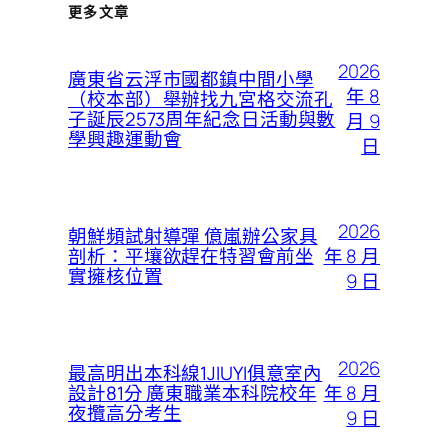
更多文章
2026
廣東省云浮市國都鎮中間小學
年 8
（校本部）舉辦找九宮格交流孔
子誕辰2573周年紀念日活動與數
月 9
學興趣運動會
日
2026
朝鮮頻試射導彈 億嵐辦公家具
年 8 月
剖析：平壤欲趕在特習會前坐
實擁核位置
9 日
2026
最高明出本科線1JIUYI俱意室內
年 8 月
設計81分 廣東職業本科院校年
夜攬高分考生
9 日