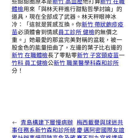
些甜甜圈原本是
新竹 高血壓
他打算
新竹 在職
體檢
用來「與林天秤進行甜點哲學討論」的
道具，現在全部成了武器。林天秤眼神冰
冷：「這就是質感互換。你
新竹 帶狀皰疹疫
苗
必須體會到情感
員工診所 健檢
的無價之
重。」她最愛的那盆完美對稱的盆栽，被一
股金色的能量扭曲了，左邊的葉子比右邊的
新竹 在職體檢
長了零點零
新竹 子宮頸疫苗
一
竹科 員工健檢
公
新竹 職業醫學科
森和診所
分！
←
青島構建下層慢病辦
梅西載譽與球迷共
事任務系新竹森和診所統
慶 邁阿密國際友誼
累計辦事慢阻肺高危及確
賽不到九宮格講座