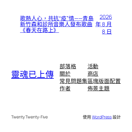
2026
歌熱人心，共抗“疫”情——青島
年 8 月
新竹森和診所音樂人發布歌曲
《春天在路上》
8 日
部落格
活動
靈魂已上傳
關於
商店
常見問題集
區塊版面配置
作者
佈景主題
Twenty Twenty-Five
使用
WordPress
設計