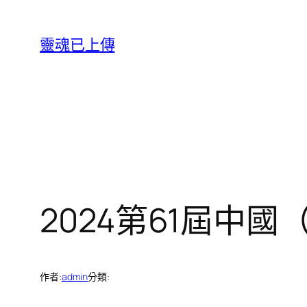
跳
至
靈魂已上傳
主
要
內
容
2024第61屆中
作者:
admin
分類: