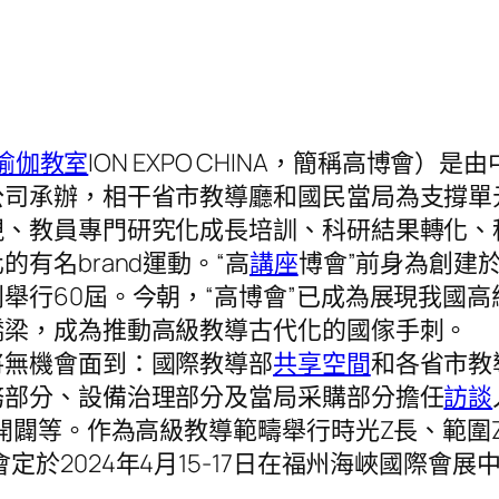
）
瑜伽教室
ION EXPO CHINA，簡稱高博會）
公司承辦，相干省市教導廳和國民當局為支撐單
現、教員專門研究化成長培訓、科研結果轉化、
有名brand運動。“高
講座
博會”前身為創建於
舉行60屆。今朝，“高博會”已成為展現我國
橋梁，成為推動高級教導古代化的國傢手刺。
將無機會面到：國際教導部
共享空間
和各省市教
務部分、設備治理部分及當局采購部分擔任
訪談
開闢等。作為高級教導範疇舉行時光Z長、範圍Z
定於2024年4月15-17日在福州海峽國際會