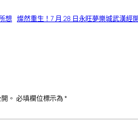
所想
燦然重生！7 月 28 日永旺夢樂城武
公開。
必填欄位標示為
*