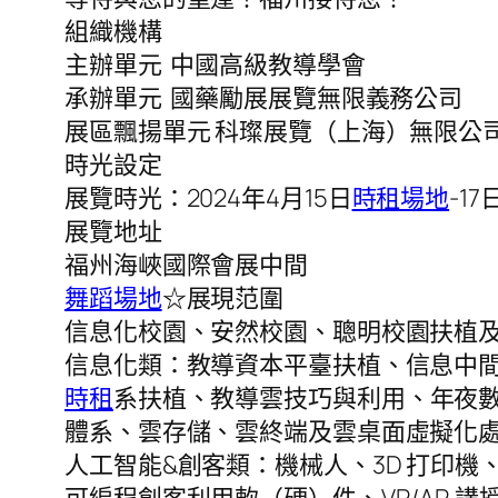
組織機構
主辦單元 中國高級教導學會
承辦單元 國藥勵展展覽無限義務公司
展區飄揚單元 科璨展覽（上海）無限公
時光設定
展覽時光：2024年4月15日
時租場地
-17
展覽地址
福州海峽國際會展中間
舞蹈場地
☆展現范圍
信息化校園、安然校園、聰明校園扶植
信息化類：教導資本平臺扶植、信息中
時租
系扶植、教導雲技巧與利用、年夜
體系、雲存儲、雲終端及雲桌面虛擬化
人工智能&創客類：機械人、3D 打印機