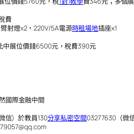
位價錢5760元，稅
1對1教學
費346元；多個
稅費
燈x2，220V/5A電源
時租場地
插座x1
2 此中展位價錢6500元，稅費390元
然國際金融中間
信) 於教員130
分享
私密空間
03277630（微
9057@qq.com