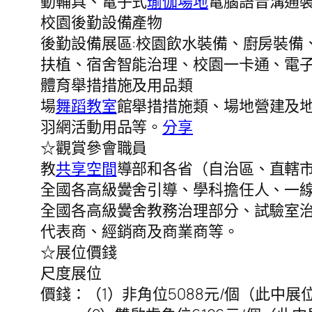
動輔具、電子式
瑜伽場地
電腦語音溝通
校園後勤設備產物
後勤設備展區:校園飲水裝備、廚房裝備
扶植、宿舍智能治理、校園一卡通、電
體育舉措措施及用品類
場
舞蹈教室
館舉措措施類、場地營建及
羽網活動用品等。
分享
☆觀賞參會職員
教
共享空間
導部和各省（自治區、直轄
全國各高級黌舍引導、學科擔任人、一
全國各高級黌舍教務治理部分、試驗室
代表商、經銷商及商業商等。
☆展位價錢
尺度展位
價錢：（1）非角位5088元/個（此中展