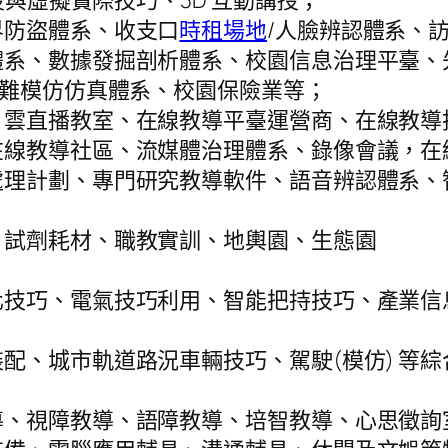
授與虛擬實際技巧、3D 互動講授；
界防盜體系、收支口
時租場地
/人臉辨認體系、
系、數據發掘剖析體系、校園信息治理平臺、
災難模仿仿真體系、校園保險業等；
、雲直播教室、在線教導平臺運營商、在線教導
在線教導社區、流媒體治理體系、錄像會議，在
理計劃、專門研究教導軟件、語音辨認體系、
、試劑耗材、職教實訓、地輿園、生態園
化技巧、電氣技巧利用、智能把持技巧、產業信
配、城市軌道路況車輛技巧、駕駛(模仿) 等綜
導、視障教導、語障教導、培智教導、心思徵詢