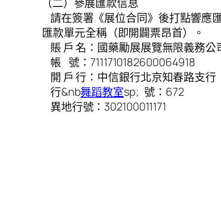
（二）參展匯款信息
請在簽署《展位合同》後打點響應匯款
匯款單元全稱（即開闢票昂首）
賬 戶 名：國藥勵展展覽無限義務公
帳 號：7111710182600064918
開 戶 行：中信銀行北京知春路支行
行&nb
舞蹈教室
sp; 號：672
異地行號：302100011171