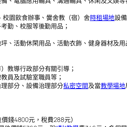
裝備、電腦應用輔具、溝通輔具、休閑及文娛等
、校園飲食辦事、黌舍教（宿）舍
時租場地
設
子考勤、校服等後勤用品；
地坪、活動休閑用品、活動衣飾、健身器材及用
市）教導行政部分有關引導；
線教員及試驗室職員等；
治理部分、設備治理部分
私密空間
及當
教學場地
位價錢4800元，稅費288元）