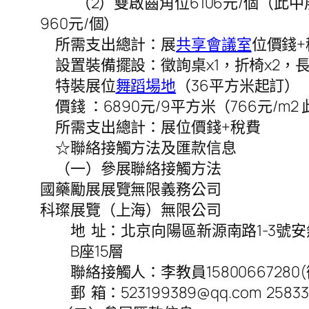
（2）雙啟齒角位6106元/個（此中展
960元/個）
所需支出總計：展
共享會議室
位價錢+
設置裝備擺設：徵詢桌x1，折椅x2，長臂射
特裝展位
舞蹈場地
（36平方米起訂）
價錢 ：6890元/9平方米（766元/m
所需支出總計：展位價錢+稅費
☆聯絡接觸方法及匯款信息
（一）參展聯絡接觸方法
國藥勵展展覽無限義務公司
科璨展覽（上海）無限公司
地 址：北京向陽區新源南路1-3號安
B座15層
聯絡接觸人：李教員15800667280(微
郵 箱：523199389@qq.com 258337