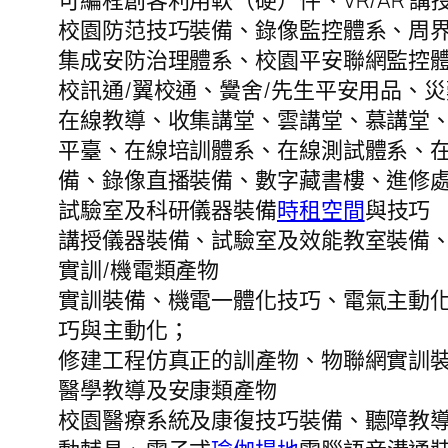
可編程創客利用軟（硬）件、VR/AR 講
校園防范技巧裝備、錄像監控體系、周
集成安防治理體系、校園平安聯網監控體
校訊通/翼校通、黌舍/先生平安用品、
在線教導、收集講堂、雲講堂、慕講堂
平臺、在線培訓體系、在線測試體系、
備、錄像直播裝備、數字藏書樓、進修處
試驗室及科研儀器裝備
時租空間
與技巧
講授儀器裝備、試驗室及效能教室裝備
實訓/機電類產物
實訓裝備、機電一體化技巧、電氣主動
巧與主動化；
修建工程仿真正的訓產物、物聯網實訓裝
醫學教導及安康類產物
校園醫療系統及康復技巧裝備、聽障教