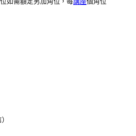
展位如需額定另加角位，每
講座
個角位
信）